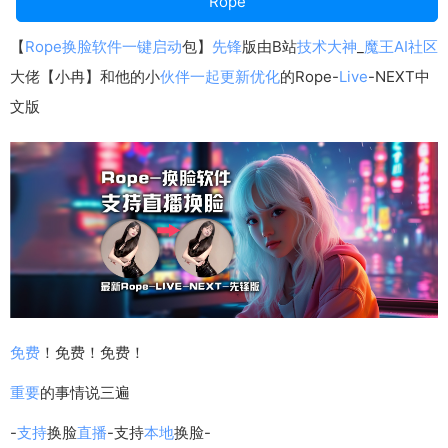
Rope
【
Rope
换脸
软件
一键
启动
包】
先锋
版由B站
技术
大神
_
魔王
AI
社区
大佬【小冉】和他的小
伙伴
一起
更新
优化
的Rope-
Live
-NEXT中
文版
免费
！免费！免费！
重要
的事情说三遍
-
支持
换脸
直播
-支持
本地
换脸-