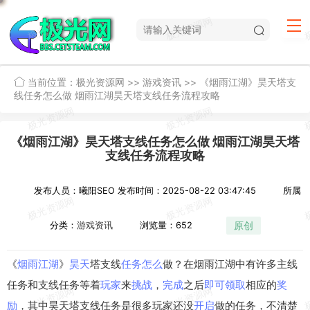
当前位置：
极光资源网
>>
游戏资讯
>>
《烟雨江湖》昊天塔支
线任务怎么做 烟雨江湖昊天塔支线任务流程攻略
《烟雨江湖》昊天塔支线任务怎么做 烟雨江湖昊天塔
支线任务流程攻略
发布人员：曦阳SEO
发布时间：2025-08-22 03:47:45
所属
原创
分类：
游戏资讯
浏览量：652
《
烟雨
江湖
》
昊天
塔支线
任务
怎么
做？在烟雨江湖中有许多主线
任务和支线任务等着
玩家
来
挑战
，
完成
之后
即可
领取
相应的
奖
励
，其中昊天塔支线任务是很多玩家还没
开启
做的任务，不清楚