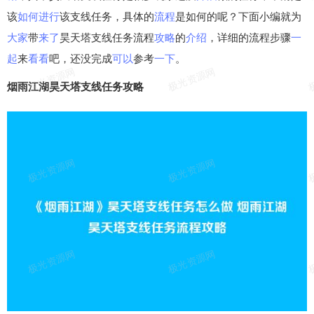
该
如何
进行
该支线任务，具体的
流程
是如何的呢？下面小编就为
大家
带
来了
昊天塔支线任务流程
攻略
的
介绍
，详细的流程步骤
一
起
来
看看
吧，还没完成
可以
参考
一下
。
烟雨江湖昊天塔支线任务攻略