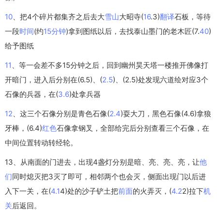
10
、把4个碎片都集齐之后去大
雪山
大昭寺(
16
.3)
翻译
石板，等待
一段
时间
(约
15
分钟
)拿到图纸以后，去找泰山墨门的老木匠(7.
40
)
给予图纸
11
、等一会差不多15分钟之后，回到幽州昊天塔一楼推开佛像打
开暗门，进入后分别在(6.5)、(
2.5
)、(2.5)处发现六道绘对应3个
石像的兵器，在(
3.6
)处拿兵器
12
、这三个石像分别是青色石像(
2.4
)耍大刀，黑色石像(4.6)拿狼
牙棒，(6.4)
红色
石像拿钢叉，全部给完后分别查看三个石像，在
中间位置转动转经轮。
13、从南面的门进去，出现4盏灯分别是暗、亮、亮、亮，让
他
们
同时熄灭把3灭了即可，相邻两个也会灭，侧面出现门以后进
入下一关，在(
4.1
4)处的沙子铲土把
前面
的火弄灭，(
4.2
2)拉下
机
关
后返回。