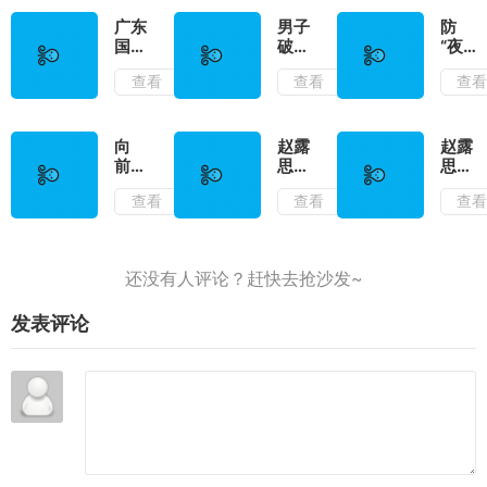
冷门
机亮
洪水
赛
证逼
广东
男子
防
道，
让
国补
破坏
“夜
日入
路：
何时
军婚
雨”！
查看
查看
查
1000+
已成
可
致军
广州
立工
领？
人配
局地
作组
佛山
偶怀
发布
展开
首日
孕，
暴雨
向
赵露
赵露
调查
13分
获刑
红色
前！
思发
思合
钟抢
1年
预警
向
文控
约到
查看
查看
查
空，
前！
诉经
2030
各地
向
纪公
年？
策略
前！
司：
银河
差异
等到
酷娱
明显
现在
旗下
没有
艺人
发表评论
等来
有李
任何
九霖
沟
刘特
通，
等
我不
干了