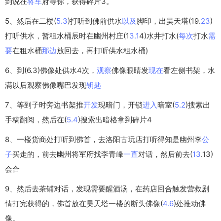
到说在
将军
府等你，获得碎片3。
5、然后在二楼(
5.3
)打听到佛前供水
以及
脚印，出昊天塔(19.
23
)
打听供水，暂租水桶辰时在幽州村庄(1
3.1
4)水井打水(
每次
打水
需
要
在租水桶
那边
放回去，再打听供水租水桶)
6、到(6.3)佛像处供水4次，
观察
佛像眼睛发
现在
看左侧书架，水
满以后观察佛像嘴巴发现
钥匙
7、等到子时旁边书架推
开发
现暗门，开锁
进入
暗室(
5.2
)搜索出
手稿翻阅，然后在(
5.4
)搜索出暗格拿到碎片4
8、一楼货商处打听到佛首，去洛阳古玩店打听得知是幽州李
公
子
买走的，前去幽州将军府找李青峰
一直
对话，然后前去(
13
.13)
会合
9、然后去茶铺对话，发现需要醒酒汤，在药店回合触发营救剧
情打完获得的，佛首放在昊天塔一楼的断头佛像(
4.6
)处推动佛
像。