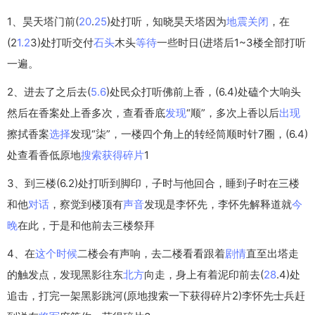
1、昊天塔门前(
20
.
25
)处打听，知晓昊天塔因为
地震
关闭
，在
(2
1.2
3)处打听交付
石头
木头
等待
一些时日(进塔后1~3楼全部打听
一遍。
2、进去了之后去(
5.6
)处民众打听佛前上香，(6.4)处磕个大响头
然后在香案处上香多次，查看香底
发现
“顺”，多次上香以后
出现
擦拭香案
选择
发现“柒”，一楼四个角上的转经筒顺时针7圈，(6.4)
处查看香低原地
搜索
获得
碎片
1
3、到三楼(6.2)处打听到脚印，子时与他回合，睡到子时在三楼
和他
对话
，察觉到楼顶有
声音
发现是李怀先，李怀先解释道就
今
晚
在此，于是和他前去三楼祭拜
4、在
这个
时候
二楼会有声响，去二楼看看跟着
剧情
直至出塔走
的触发点，发现黑影往东
北方
向走，身上有着泥印前去(
28
.4)处
追击，打完一架黑影跳河(原地搜索一下获得碎片2)李怀先士兵赶