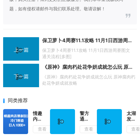
题，如有侵权请邮件与我们联系处理。敬请谅解！
保卫萝卜4周赛11.1攻略 11月1日西游周赛图文通关流程[多图]
上一篇
保卫萝卜4周赛11.1攻略 11月1日西游周赛图文
通关流程[多图]
《原神》腐肉朽处花争妍成就怎么玩 原神腐肉朽处花争妍成就攻略
下一篇
《原神》腐肉朽处花争妍成就怎么玩 原神腐肉朽
处花争妍成就攻略
同类推荐
情趣
警方
太湖
内衣
通报
发生
暴利
男子
2025
查看
查看
查
玩
遭奔
年第
法，
驰司
1号