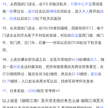
14
、从西面的门进去，在(13.9)激活机关，
只要
中心
不是
黑洞直
接
一路
莽过去，
成功
过去以后
继续
往深处走，进入
木人
阵开始
战
斗
，
结束
以后在(
2.3
)拉下机关后返回
15、从东面的门进去，在(10.10)拿到撬棍，四面有四个门，每个
门进去走到尽头取下不对应的首级，对应的
应该
是西门猪、南门
牛、东门虎、北门马，石像一一对应以后在(11.9)处拉下机关返
回。
16、上述步骤全部完成之后，去昊天塔地宫(
4.5
)处继续
深入
，随
后一直
向前
走达到最深处，把所有能查看的东西全部查看完，在
(7.3)领悟阵法，随后在(6.3处)领悟，然后在(
3.5
)领悟，
最后
在
(
3.7
)领悟，入口处击杀黑水军以后，找将军府李怀先复命
17
、任务奖励：
2000
阅历 军争阵×1
以上就是《烟雨江湖》昊天塔支线任务怎么做 烟雨江湖昊天
塔支线任务流程攻略的全部内容了,希望能够帮助到你，找
游