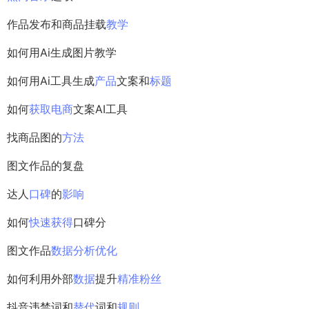
作品发布和商品挂载
教学
如何用Ai生成图片教学
如何用Ai工具生成
产品
文案和
标题
如何
获取
电商
文案AI工具
找商品图的
方法
图文作品的复盘
达人
口碑
的
影响
如何
快速
获得
口碑分
图文作品
数据分析
优化
如何利用外部
数据
提升
精准
粉丝
抖音违禁词和
替代
词和
规则