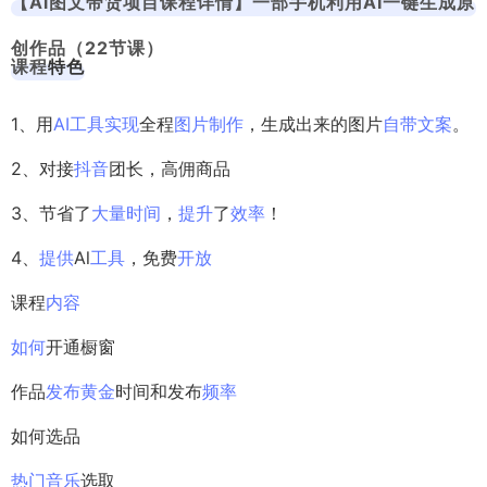
【Ai图文带货项目课程详情】
一部手机利用AI一键生成原
创作品（22节课）
课程
特色
1、用
AI工具
实现
全程
图片
制作
，生成出来的图片
自带
文案
。
2、对接
抖音
团长，高佣商品
3、节省了
大量
时间
，
提升
了
效率
！
4、
提供
Al
工具
，免费
开放
课程
内容
如何
开通橱窗
作品
发布
黄金
时间和发布
频率
如何选品
热门
音乐
选取