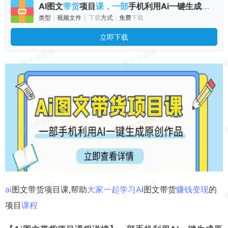
AI
图文
项目
手机
利用
Ai
一键
生成
创作
带货
课，一部
原
类型
：
视频
文件
|
下载
方式
：
免费
下载
立即下载
ai
图文带货项目课,帮助
大家
一起
学习
A
i图文带货
赚钱
变现
的
项目
课程