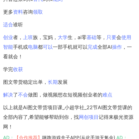
更多
资料
咨询
领取
适合
谁听
创业
者，
上班
族，宝妈，
大学
生，ai零
基础
等，
只要
会
使用
智能
手机或
电脑
都
可以
一部手机就可以
完成
全部Al
操作
，一
看就会！
学完
收获
图文带货稳定出单，
长期
发展
解决
了
不会
做图，做视频想在短视频创业者的
难点
以上就是Ai图文带货项目课_小超学社_22节AI图文带货课的
全部内容了,希望能够帮助到你，找
网创项目
记得来极光资源
网！
AD：
【合作推荐】
咪噜游戏盒子APP(从此手游无氪金)
AD：