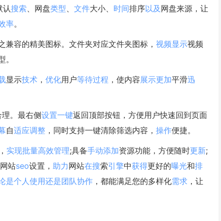
默认
搜索
、网盘
类型
、
文件
大小、
时间
排序
以及
网盘来源，让
效率
。
之兼容的精美图标。文件夹对应文件夹图标，
视频
显示
视频
型。
载
显示
技术
，
优化
用户
等待
过程
，使内容
展示
更加
平滑
迅
合理。最右侧
设置
一键
返回顶部按钮，方便用户快速回到页面
幕
自
适应
调整
，同时支持一键清除筛选内容，
操作
便捷。
，
实现
批量
高效
管理
;具备
手动
添加
资源功能，方便随时
更新
;
网站
seo
设置，
助力
网站
在搜
索
引擎
中
获得
更好的
曝光
和
排
论是
个人
使用
还是
团队
协作
，都能满足您的多样化
需求
，让