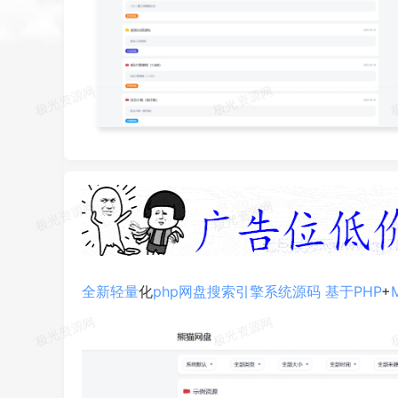
全新
轻量
化
php
网盘
搜索引擎
系统
源码
基于
PHP
+