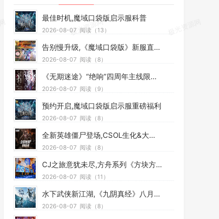
最佳时机,魔域口袋版启示服科普
2026-08-07
阅读（13）
告别慢升级,《魔域口袋版》新服直升福利直接送
2026-08-07
阅读（8）
《无期迷途》“绝响”四周年主线限时活动今日开启
2026-08-07
阅读（9）
预约开启,魔域口袋版启示服重磅福利
2026-08-07
阅读（8）
全新英雄僵尸登场,CSOL生化&大灾变联赛重启
2026-08-07
阅读（8）
CJ之旅意犹未尽,方舟系列《方块方舟》大型 DLC 发售在即
2026-08-07
阅读（11）
水下武侠新江湖,《九阴真经》八月资料片今日公测
2026-08-07
阅读（8）