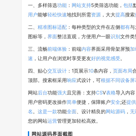
一、多样筛选
功能
：
网站
支持
5类筛选功能，
包括
用户
能够
轻松
快速
地找到所需
资源
，大大
提高
搜索
二、
精准
图标
适配
：每种类型的文件在左侧
都有
与
图标等，
界面
整洁直观，方便用户一眼
识别
文件类
三、流畅
前端
体验
：前端
内容
界面采用骨架屏预
加
速
，让用户在浏览时享受更友
好的
视觉
感受
。
四、贴心
交互
设计
：1页展示
10
条内容，
页面
布局
顶部。搜索框采用
响应
式设计，可
根据
不同
设备
屏
网站
后台
功能
强大
且完善：支持
CS
V
表格
导入内容
用户密码更改操作
简单
便捷，保障账户
安全
;还
提供
名
。
这是
一款
功能
全面
、设计精良的
网站源码
，
无
您的网站
运营
管理更加轻松高效。
网站源码界面截图