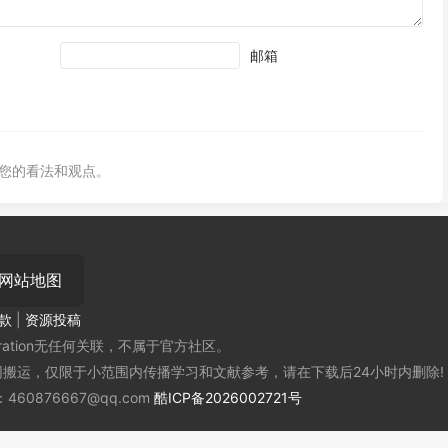
邮箱
您的看法和观点。
网站地图
款
|
资源投稿
oration无任何关联，不属于官方社区。
搬运，仅限于小范围内传播学习和文献参考，请在下载后24小时内删除!
0876667@qq.com
酷ICP备2026002721号