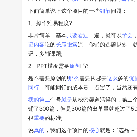
下面简单说下这个项目的一些
细节
问题：
1、操作难易程度?
非常简单，基本
只要
看过
一遍，就可以
学会
记
内容
吃的
长尾
搜索
流，你铺的选题越多，
记，多铺课题;
2、PPT模板需要
原创
吗?
是不需要原创的!
那么
需要从哪去
这么
多的
优
同行
，可能同行的成本贵一点罢了，当然还
我的
第二
个号
就是
从秘密渠道活得的，第二
铺了300篇，但是300篇的出单量就超过了5
很
重要
的标准;
说
真的
，我们这个项目的
核心
就是：“选品”+