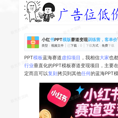
小红
PPT
赛道
变现
书
模版
训练营，客单价
类型
：
视频
文件
|
已
下载
：0
|
下载
方式
：
免费
下载
PPT
模板
蓝海赛道
虚拟
项目
，我相信
大家
也
行业
垂直化的PPT模板赛道变现项目，主要
定而且可以
复刻
拷贝到其他
任何
的蓝海PPT