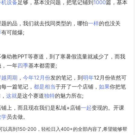
手机
设备
足够，基本没问题，把笔记铺到
1000
篇，基本
课题的品，我们就去找同类型的，哪怕
一样
的也没关
样
有可能爆;
像幼教PPT等赛道，到了寒暑假流量就减少了，而我
稳，一年
四季
基本都需要;
穿越
周期
，
今年
12
月份
发的笔记，到
明年
12月份依然可
的每一篇笔记，
都是
相当
于开了一个店铺，
如果
你把笔
铺，
这就
是这个赛道
独特
的魅力所在;
店铺上，而且现在我们是私域+店铺
一起
变现的。开课
教学
员去做。
高到150-200，轻松日入400+的全部内容了,希望能够帮