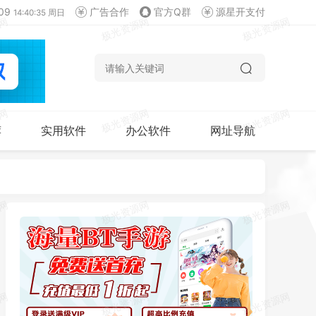
09
广告合作
官方Q群
源星开支付
14:40:35 周日
荐
实用软件
办公软件
网址导航