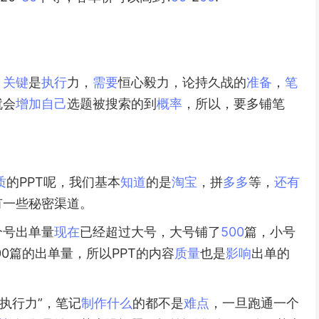
，
关键
是
执行
力，
需要
恒心毅力，论持久战的
准备
，
笔
就会
增加
自己
选题被搜索的到
概率
，所以，要多铺笔
质
的PPT呢，我们基本
知道
的是
淘宝
，拼
多多
等，
还有
有一些秘密渠道。
个号出单量
现在
已经超过大号，大号铺了
500
篇，小号
00篇的出单量，所以PPT的内容
质量
也是
影响
出单的
“执行力”，笔记
制作
什么
的都不是
难点
，一旦跑通一个