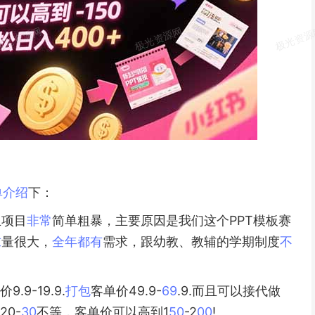
单
介绍
下：
且项目
非常
简单粗暴，主要原因是我们这个PPT模板赛
求
量很大，
全年
都有
需求，跟幼教、教辅的学期制度
不
9-19.9.
打包
客单价49.9-
69
.9.而且可以接代做
20-
30
不等，客单价可以高到1
50
-2
00
!