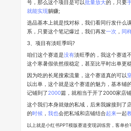
号，那么这个项目是可以
批量
放大
的，只要
就能
实现
躺赚;
选品基本上就是找对标，我们看同行发什么
系，只要这个笔记爆过，我们再发
一次
，
同
3、项目有淡旺季吗?
咱们这个赛道是
没有
淡旺季的，我这个赛道不
这个寒暑假依然很稳定，甚至比平时出单更
因为吃的长尾搜索流量，这个赛道真的可以
以出单，这个就是这个赛道的魅力，基本铺
记铺到了
2000
篇，就相当于开了2000家店
这个我们本身就做的私域，后来我嫁接到了
的
时候
，
我也
会把私域和店铺结合
起来
一起
以上就是小红书PPT模版赛道变现训练营，客单价可以