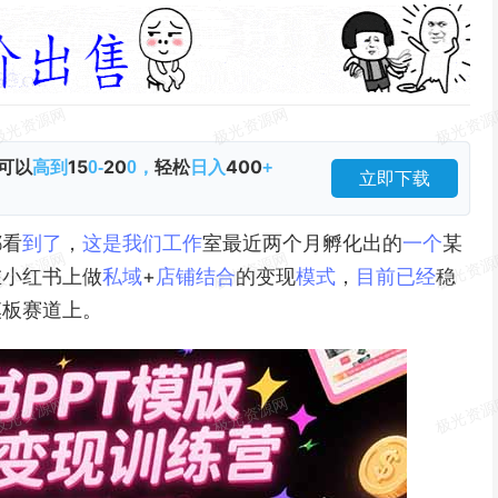
可以
15
20
轻松
400
高到
0-
0，
日入
+
立即下载
都看
到了
，
这是
我们
工作
室最近两个月孵化出的
一个
某
在小红书上做
私域
+
店铺
结合
的变现
模式
，
目前
已经
稳
模板赛道上。