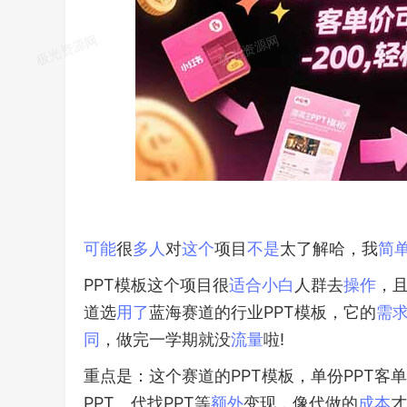
可能
很
多人
对
这个
项目
不是
太了解哈，我
简
PPT模板这个项目很
适合
小白
人群去
操作
，
道选
用了
蓝海赛道的行业PPT模板，它的
需
同
，做完一学期就没
流量
啦!
重点是：这个赛道的PPT模板，单份PPT客单价9.
PPT、代找PPT等
额外
变现，像代做的
成本
才