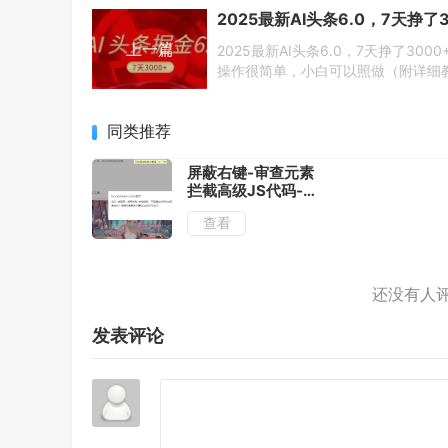
上一篇
2025最新AI头条6.0，7天挣了3000
操作很简单，小白可以照做（附详细
程）
同类推荐
屏蔽右键-审查元素
拦截高级JS代码-超
级好用
查看
发表评论