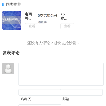
同类推荐
电商
75
补流
岁港
量平
星公
查看
查看
台的
开征
运营
婚，
生态
身患
与发
多种
展现
疾
状
病，
发表评论
曾在
《唐
伯虎
点秋
香》
里饰
演师
爷
名称(*)
邮箱