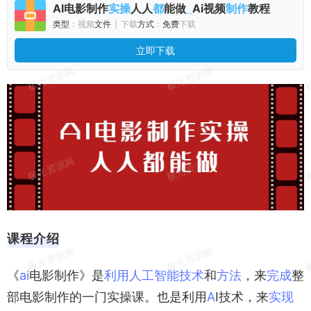
AI
电影
制作
人人
能做
Ai
视频
教程
实操
都
_
制作
类型
：视频
文件
|
下载
方式
：
免费
下载
立即下载
课程
介绍
《
ai
电影制作》是
利用
人工智能
技术
和
方法
，来
完成
整
部电影制作的一门实操课。也是利用
A
I技术，来
实现