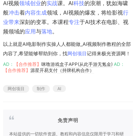
AI视频
领域
创业
的
实战
课。AI
科技
的浪潮，犹如海啸
般
冲击
着
内容
生成
领域，AI视频的爆发，将给影视
行
业
带来
深刻的变革。本课程
专注
于AI技术在电影、视
频领域的
应用
与
落地
。
以上就是AI电影制作实操人人都能做_AI视频制作教程的全部
内容了,希望能够帮助到你，找
网创项目
记得来极光资源网！
AD：
【合作推荐】
咪噜游戏盒子APP(从此手游无氪金)
AD：
【合作推荐】
源星开易支付（持牌机构合作）
网创项目
制作
AI
免责声明
本站提供的一切软件资源、教程和内容信息仅限用于学习和研