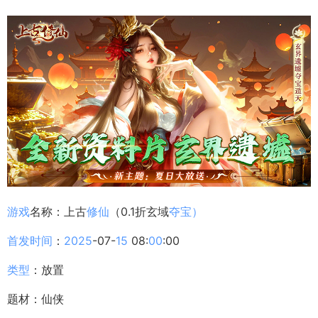
游戏
名称：上古
修仙
（0.1折玄域
夺宝
）
首发
时间
：
2025
-07-
15
08:
00
:00
类型
：放置
题材：仙侠