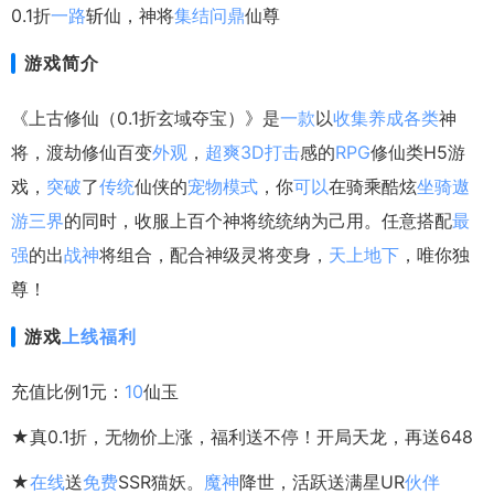
0.1折
一路
斩仙，神将
集结
问鼎
仙尊
游戏简介
《上古修仙（0.1折玄域夺宝）》是
一款
以
收集
养成
各类
神
将，渡劫修仙百变
外观
，
超爽
3D
打击
感的
RPG
修仙类H5游
戏，
突破
了
传统
仙侠的
宠物
模式
，你
可以
在骑乘酷炫
坐骑
遨
游
三界
的同时，收服上百个神将统统纳为己用。任意搭配
最
强
的出
战神
将组合，配合神级灵将变身，
天上
地下
，唯你独
尊！
游戏
上线
福利
充值比例1元：
10
仙玉
★真0.1折，无物价上涨，福利送不停！开局天龙，再送648
★
在线
送
免费
SSR猫妖。
魔神
降世，活跃送满星UR
伙伴