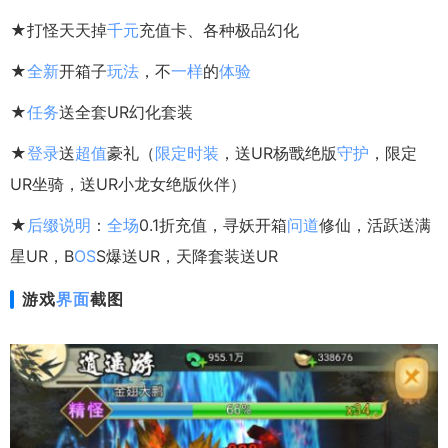
★打怪天天掉
千元
充值卡、各种极品幻化
★
全新
开箱子
玩法
，不
一样
的
体验
★
任务
送全套UR幻化套装
★
登录
送
超值
豪礼（
限定
时装
，送UR杨戬绝版
守护
，限定
UR坐骑，送UR小龙女绝版伙伴）
★
后缀
说明
：
全场
0.1折充值，寻妖开箱
问道
修仙，活跃送满
星UR，B
OS
S爆送UR，天降套装送UR
游戏
界面
截图