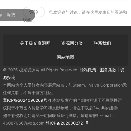
评论
◎欢迎参与讨论，请在这里发表您的看法和
！
观点。
关于极光资源网
资源网分类
联系我们
网站地图
© 2025 极光资源网 All Rights Reserved.
隐私政策
|
服务条款
|
资
源投稿
本网站为个人爱好者内容展示站点，与Steam、Valve Corporation无
任何关联，不属于官方社区。
冀ICP备2024090269号-1
本站所发布的全部内容源于互联网搬运，
仅限于小范围内传播学习和文献参考，请在下载后24小时内删除!
如果有侵权之处请第一时间联系我们删除。敬请谅解! E-mail：
460876667@qq.com
酷ICP备2026002721号