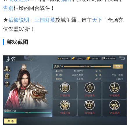
告别
枯燥的回合战斗！
★
后缀
说明
：
三国群英
攻城争霸，谁主
天下
！全场充
值仅需0.1折！
游戏截图