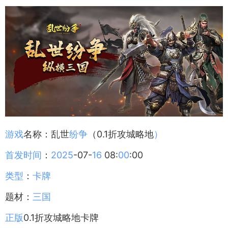
游戏
名称：乱世
纷争
（0.1折攻城略地
）
首发
时间
：
2025
-07-
16
08:
00
:00
类型
：
卡牌
题材：
三国
正版
0.1折攻城略地卡牌