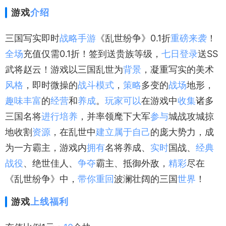
游戏
介绍
三国写实即时
战略
手游
《乱世纷争》0.1折
重磅
来袭
！
全场
充值仅需0.1折！签到送贵族等级，
七日
登录
送SS
武将赵云！游戏以三国乱世为
背景
，凝重写实的美术
风格
，即时微操的
战斗
模式
，
策略
多变的
战场
地形，
趣味
丰富
的
经营
和
养成
。
玩家
可以
在游戏中
收集
诸多
三国名将
进行
培养
，并率领麾下大军
参与
城战攻城掠
地收割
资源
，在乱世中
建立
属于
自己
的庞大势力，成
为一方霸主，游戏内
拥有
名将养成、
实时
国战、
经典
战役
、绝世佳人、
争夺
霸主、抵御外敌，
精彩
尽在
《乱世纷争》中，
带你
重回
波澜壮阔的三国
世界
！
游戏
上线
福利