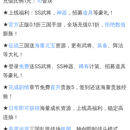
充值比例1元：
10
金块
★上线福利：SS武将，
神器
，招募
道具
等豪礼！
★
官方
正版0.1折三国手游，全场充值0.1折，
拒绝
数值
膨胀！
★
征战
三国送
海量
元宝
资源，更有武将、
装备
、阵法
等大礼！
★登录
免费
送SS武将、SS神器、
稀有
计策、招募道具
等豪礼！
★
完成
剧情
章节免费
直升
贵族5，签到还送海量贵族经
验！
★
日常
即可
获得
海量成长资源，上线高福利，稳定高
连抽！
★
高度
还原
三国乱世战场
氛围
，独创即时战斗模式，