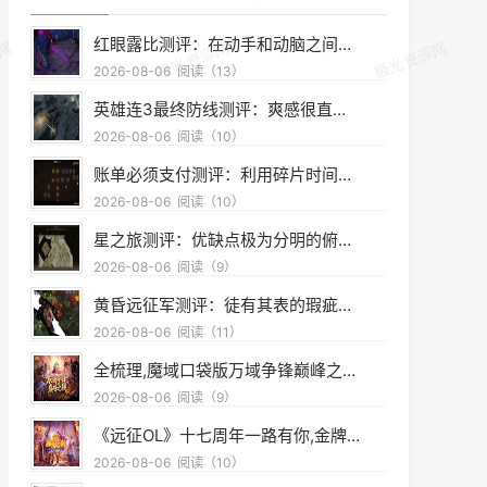
古装轻喜剧《我家娘子河东狮》开机｜高珊佳黛新剧启程
2026-06-19
阅读（15）
红眼露比测评：在动手和动脑之间找到微妙平衡
2026-08-06
阅读（13）
英雄连3最终防线测评：爽感很直接但深度不够
2026-08-06
阅读（10）
账单必须支付测评：利用碎片时间随手开一局来解压
2026-08-06
阅读（10）
星之旅测评：优缺点极为分明的俯视角箱庭探索arpg
2026-08-06
阅读（9）
黄昏远征军测评：徒有其表的瑕疵作品
2026-08-06
阅读（11）
全梳理,魔域口袋版万域争锋巅峰之战冲分冲刺指南
2026-08-06
阅读（9）