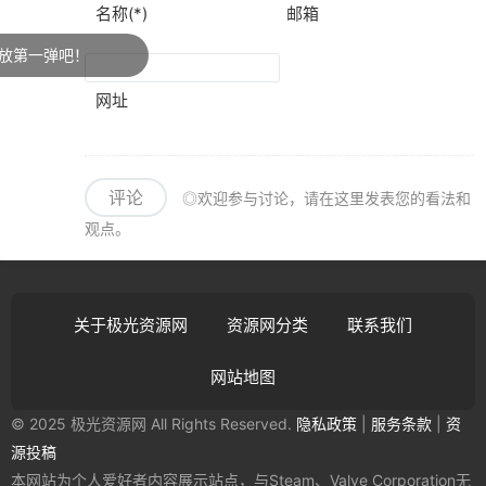
名称(*)
邮箱
第一弹吧！
网址
评论
◎欢迎参与讨论，请在这里发表您的看法和
观点。
关于极光资源网
资源网分类
联系我们
网站地图
© 2025 极光资源网 All Rights Reserved.
隐私政策
|
服务条款
|
资
源投稿
本网站为个人爱好者内容展示站点，与Steam、Valve Corporation无