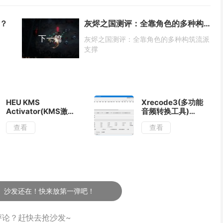
？
灰烬之国测评：全靠角色的多种构筑流派支撑
下一篇
灰烬之国测评：全靠角色的多种构筑流派
支撑
HEU KMS
Xrecode3(多功能
Activator(KMS激
音频转换工具)
活工具) v63.3.2 中
v1.179 多语便携版
查看
查看
文绿色版
一弹吧！