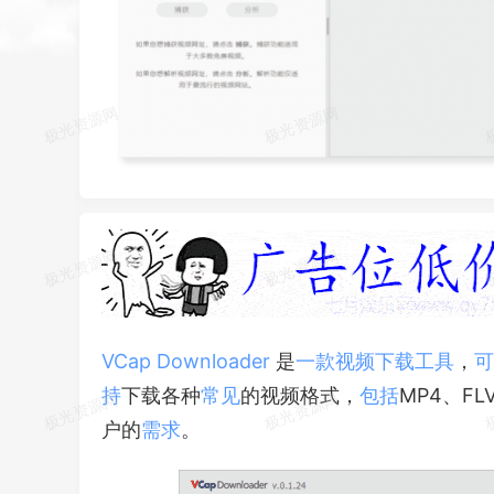
VCap
Downloader
是
一款
视频
下载工具
，
可
持
下载各种
常见
的视频格式，
包括
MP4、FL
户的
需求
。