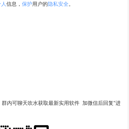
个人
信息，
保护
用户的
隐私
安全
。
 群内可聊天吹水获取最新实用软件 加微信后回复“进