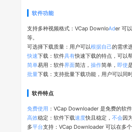
软件
功能
支持多种视频格式：VCap Downlo
Ad
er 
等。
可选择下载质量：用户可以
根据
自己
的需求
快速
下载：软件
具有
快速下载的特点，可以
简单
易用：软件
界面
简洁，
操作
简单，
即使
批量
下载：支持批量下载功能，用户可以同
软件特点
免费
使用
：VCap Downloader 是免
高效
稳定：软件下载
速度
快且稳定，
不会
因
多
平台
支持：VCap Downloader 可以