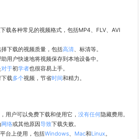
可以下载各种常见的视频格式，包括MP4、FLV、AVI
选择下载的视频质量，包括
高清
、标清等。
帮助用户快速地将视频保存到本地设备中。
是
对于
初
学者
也很容易上手。
时下载
多个
视频，节省
时间
和精力。
费的软件，用户可以免费下载和使用它，
没有
任何
隐藏费用。
为
网络
或其他原因
导致
下载失败。
在多个平台上使用，包括
Windows
、
Mac
和
Linux
。