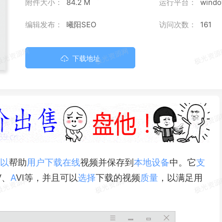
附件大小：
84.2 M
运行平台：
wind
编辑发布：
曦阳SEO
访问次数：
161
下载地址
以
帮助
用户
下载
在线
视频并保存到
本地
设备
中。它
支
V、
A
VI等，并且可以
选择
下载的视频
质量
，以满足用