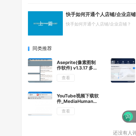
快手如何开通个人店铺/企业店铺
上一篇
快手如何开通个人店铺/企业店铺？
同类推荐
Aseprite(像素图制
作软件) v1.3.17 多语
便携版
查看
YouTube视频下载软
件_MediaHuman
v3.9.18(0503) 多语
查看
便携版
沙发还在！快来放第