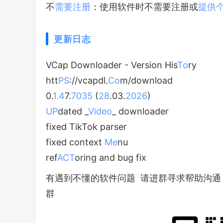
不
需要
注册
：使用软件时不需要注册或
提供
更新
日志
VCap Downloader - Version His
To
ry
htt
PS
://vcapdl.
Co
m/download
0.
1.4
7.
70
35
(
28
.03.
2026
)
UP
dated _
Video
_ downloader
fixed TikTok parser
fixed context
Me
nu
ref
ACT
oring and bug fix
有遇到不懂的软件问题 请进群寻求帮助沟通
群