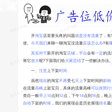
开
淘宝
店首要头疼的问题
就是
没有
流量
了，有
使。
今天
我们
来聊一聊淘宝没流量
应该
怎么办
?有
其实
对于
新开的淘宝
店铺
，
平台
会有
一定
的流
将它
放大
呢?下面我们给
大家
总结
了一些解决办法
一、
注意
上下架
时间
虽然
现在
的淘宝
不再
受七
天上
下架时间的
影响
在流量
高峰
上架宝贝，具体的流量高峰
可以
按照
行
类目一般
早上
10
点到
12
点，下午
14
点到
16
点，晚上
自动
下架的
时候
，我们的展现会是历史展现
排名
最