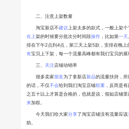
二、注意上架数量
淘宝新店不
建议
上架太多的款式，一般上架个1
在上
架的时候要分批次分时间段
操作
，比如第
一天
排在下午2点到4点，第三天上架5款，安排在晚上
有
宝贝上下架，每一个流量高峰都有我们宝贝的展
三、
关注
店铺动销率
很多卖家
朋友
为了拿新店
新品
的流量扶持，所
的话，不仅
不会
给到我们淘宝店铺
权重
，反而是有
之五十以上才算是合格的，也就是说，假如店铺里面
来
加权。
今天我们给大家
分享
了淘宝店铺没有流量应该
助。