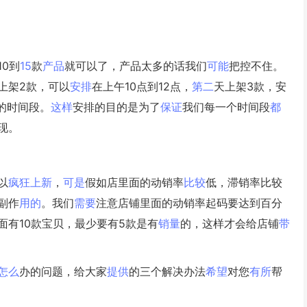
0到
15
款
产品
就可以了，产品太多的话我们
可能
把控不住。
上架2款，可以
安排
在上午10点到12点，
第二
天上架3款，安
的时间段。
这样
安排的目的是为了
保证
我们每一个时间段
都
现。
以
疯狂
上新
，
可是
假如店里面的动销率
比较
低，滞销率比较
副作
用的
。我们
需要
注意店铺里面的动销率起码要达到百分
有10款宝贝，最少要有5款是有
销量
的，这样才会给店铺
带
怎么
办的问题，给大家
提供
的三个解决办法
希望
对您
有所
帮