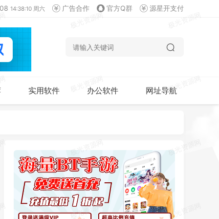
08
广告合作
官方Q群
源星开支付
14:38:11 周六
荐
实用软件
办公软件
网址导航