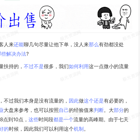
客人来
还能
聊几句尽量让他下单，没人来
那么
有劲都没处
哪些
解决
办法
?
量扶持的，
不过
不是
很多，我们
如何
利用
这一点微小的流量
。
，不过我们本身是没有流量的，
因此
做
这个
还是
有必要的，
业
大盘来参考，也可以按照
自己
的经验值来
判断
。大
部分
的
8点到10点，
这些
时间段
都是
一个
流量的高峰期。由于七天
好的
时候，因此我们可以利用这个
机制
。