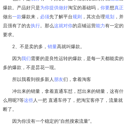
爆款。产品好只是
为你
提供
做好
淘宝的基础吗，
你要
想
真正
做出
一款
爆款来，
必须
先了解平台
规则
，其次合理
规划
，并
且强有了的去
执行
。那么
这就
对你
的店铺运营
能力
有一定的
要求。
2、不是卖的多，
销量
高就叫爆款。
因为
我们
需要的是良性运转的爆款，是每一天都能卖的
多的爆款，不是昙花一现。
所以我看到很多新人
朋友
们，拿着淘客
冲出来的销量，拿着直通车怼，怼出来的销量，这有什
么用呢?等
这些
人一把 直通车停了，把淘宝客停了，流量就
断了。
因为你没有一个稳定的“自然搜索流量”。