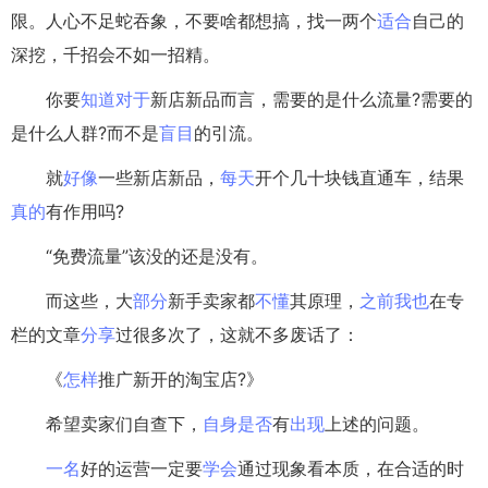
限。人心不足蛇吞象，不要啥都想搞，找一两个
适合
自己的
深挖，千招会不如一招精。
你要
知道
对于
新店新品而言，需要的是什么流量?需要的
是什么人群?而不是
盲目
的引流。
就
好像
一些新店新品，
每天
开个几十块钱直通车，结果
真的
有作用吗?
“免费流量”该没的还是没有。
而这些，大
部分
新手卖家都
不懂
其原理，
之前
我也
在专
栏的文章
分享
过很多次了，这就不多废话了：
《
怎样
推广新开的淘宝店?》
希望卖家们自查下，
自身
是否
有
出现
上述的问题。
一名
好的运营一定要
学会
通过现象看本质，在合适的时