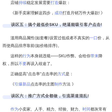
店铺
持续
稳定发展需要
打造
爆款：
《新手卖家理解这四步，
成功
打造月销万件大爆款! 》
误区五：搞个超低价SKU，绝逼能吸引客户点击!
滥用商品属性(如套餐)设置过低或者不真实的
一口
价，从
而使商品排序靠前(如价格排序)。
这样的
行为
本身就违规——SKU作弊。会给你
带来
降
权，所以
不要
再误入歧途了。
正确提高“点击率”点击率的
方式
是：
《
引爆
新品
点击率的主图
制作
方法 》
误区六：推广方式全都做，引流渠道混乱!
作为
小卖家、人手、精力、经验、财力、
时间
都灰常有