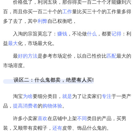
价格低了，利润五块，那你得卖一百二十个才能赚到六
百，而且你买一百二十个的
工作
量比买三十个的工作量多得
多了去了，其中
利弊
自己权衡吧，
入淘的宗旨莫忘了：
赚钱
，不论做
什么
，都要
记得
：利
益
最大
化，市场最大化。
最
好的
方法
是参考市场定价，以自己性价比
匹配
最大的
市场溶度。
误区二：什么鬼都卖，绝壁
有人
买!
淘宝
为啥
要细分类目，
就是
为了让卖家们
专注
于一类产
品，
提高
消费者
的
购物
体验
。
许多小卖家
喜欢
在店铺中上架
不同
类目的产品，买男
装，又顺带有卖帽子，
还有
皮带、饰品什么鬼的。