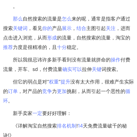
。
那么
自然搜索的流量是
怎么
来的呢，通常是指客户通过
搜索
关键词
，看见
你的
产品
展示
，
结合
主图引起
关注
，进而
点击进入浏览，从而
形成
的流量，自然搜索的流量，淘宝的
推荐
力度是很精准的，且
十分
稳定。
所以我很忌讳许多新手看到没有流量就拼命的
操作
付费
流量，开车、sd，付费流量
确实
可以
拉伸
关键
词搜索。
但它的弱点是对“
权重
”
提升
没有太大作用，很难产生实际
的
订单
，对产品的
竞争
力
更加
挑剔，从而引起一个恶性的
循
环
。
新手卖家
一定
要好好理解：
《详解淘宝自然搜索
排名
机制
!
14
天免费流量破千的秘
诀!》