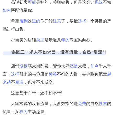
虽说初衷
可能
是好的，关联销售，但是这会让
系统
不知
如何
匹配流量你。
希望
看到
这
里的
你开始
注意
了，尽量
选择
一个类目的产
品进行出售。
小而美的店铺
类型
是最近几
年的
淘宝风向标。
误区三：求人不如求己，
没有
流量，自己“引流”!
店铺
链接
满大街乱发，管你大妈
还是
大叔，
如今
千人千
面，
这样
引来的与你店铺
标签
不符的人群，会导致你流量
越
来越
不
精准
，也带不来成交。
这更甚于白干，还不如不干!
大家常说的没有流量，大多数指的是
免费
的自然
搜索
的
流量，又
称为
主动流量