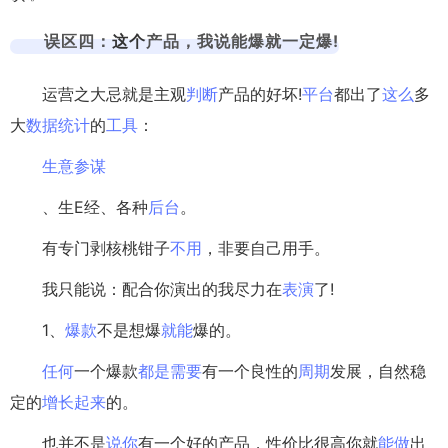
误区四：
这个
产品，我说能爆就一定爆!
运营之大忌就是主观
判断
产品的好坏!
平台
都出了
这么
多
大
数据
统计
的
工具
：
生意
参谋
、生E经、各种
后台
。
有专门剥核桃钳子
不用
，非要自己用手。
我只能说：配合你演出的我尽力在
表演
了!
1、
爆款
不是想爆
就能
爆的。
任何
一个爆款
都是
需要
有一个良性的
周期
发展，自然稳
定的
增长
起来
的。
也并不是
说你
有一个好的产品，性价比很高你就
能做
出