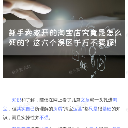
知识
和了解，随便在网上看了几篇
文章
就一头扎进
淘
宝
，但
其实
自己
所理解的
所谓
“淘宝
运营
”都
只是
很
基础
的知
识，而且实操性并
不强
。