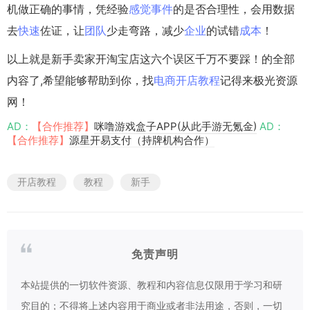
机做正确的事情，凭经验
感觉
事件
的是否合理性，会用数据
去
快速
佐证，让
团队
少走弯路，减少
企业
的试错
成本
！
以上就是新手卖家开淘宝店这六个误区千万不要踩！的全部
内容了,希望能够帮助到你，找
电商开店教程
记得来极光资源
网！
AD：
【合作推荐】
咪噜游戏盒子APP(从此手游无氪金)
AD：
【合作推荐】
源星开易支付（持牌机构合作）
开店教程
教程
新手
免责声明
本站提供的一切软件资源、教程和内容信息仅限用于学习和研
究目的；不得将上述内容用于商业或者非法用途，否则，一切