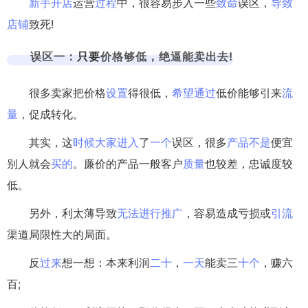
新手
开店
运营
过程
中，很容易步入一些
致命
误区，
导致
店铺
致死!
误区一：
只要
价格够低，绝逼能卖出去!
很多卖家把价格
设置
得很低，
希望
通过
低价能够引来
流
量
，促成转化。
其实，这
时候
大家
进入
了
一个
误区，很多
产品
不是
便宜
别人就会
买的
。廉价的产品一般客户
质量
也较差，忠诚度较
低。
另外，利太薄导致
无法
进行
推广
，容易造成亏损或
引流
渠道局限性大的局面。
反
过来
想一想：本来利润
二十
，
一天
能卖三
十个
，赚六
百;