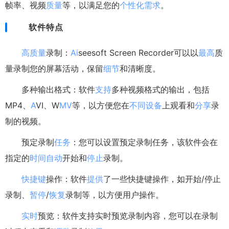
帧率、视频
质量
等，以满足您的
个性化
需求
。
软件特点
高质量
录制：
Ai
seesoft Screen Recorder可以以
最高
质
量录制您的屏幕活动，保留
细节
和清晰度。
多种输出格式：软件
支持
多种视频格式的输出，包括
MP4、
A
VI、W
MV
等，以方便您在
不同
设备
上观看和
分享
录
制的视频。
预定录制
任务
：您可以设置预定录制任务，该软件会在
指定的
时间
自动
开始和
停止
录制。
快捷键
操作：软件
提供
了一些快捷键操作，如开始/停止
录制、
暂停
/
恢复
录制等，以方便用户操作。
实时
预览：软件支持实时预览录制内容，您可以在录制