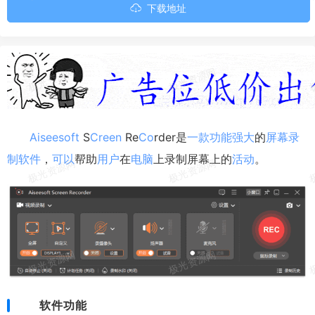
下载地址
Aiseesoft
S
Creen
Re
Co
rder是
一款
功能
强大
的
屏幕
录
制
软件
，
可以
帮助
用户
在
电脑
上录制屏幕上的
活动
。
软件功能