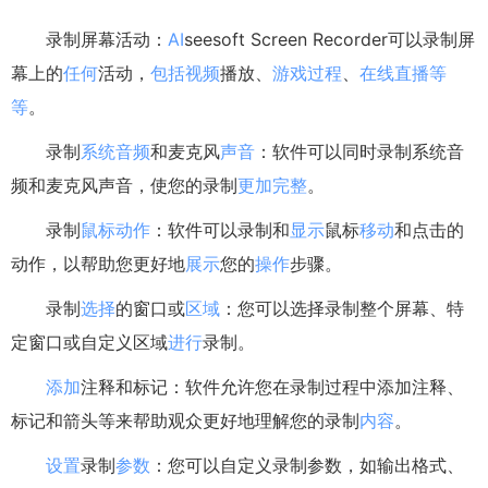
录制屏幕活动：
AI
seesoft Screen Recorder可以录制屏
幕上的
任何
活动，
包括
视频
播放、
游戏
过程
、
在线
直播
等
等
。
录制
系统
音频
和麦克风
声音
：软件可以同时录制系统音
频和麦克风声音，使您的录制
更加
完整
。
录制
鼠标
动作
：软件可以录制和
显示
鼠标
移动
和点击的
动作，以帮助您更好地
展示
您的
操作
步骤。
录制
选择
的窗口或
区域
：您可以选择录制整个屏幕、特
定窗口或自定义区域
进行
录制。
添加
注释和标记：软件允许您在录制过程中添加注释、
标记和箭头等来帮助观众更好地理解您的录制
内容
。
设置
录制
参数
：您可以自定义录制参数，如输出格式、