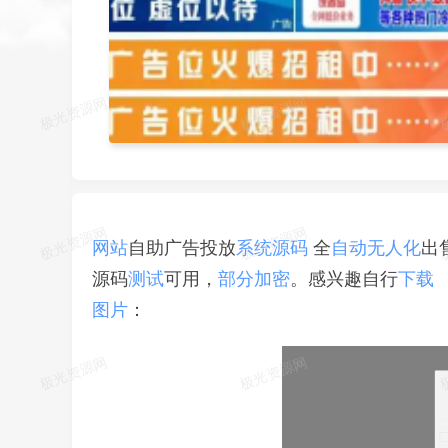
网站
系统
源码
自动
无人化
自助广告投放
全
出
测试
部分
加密
下载
源码
可用，
。感兴趣自行
图片
：