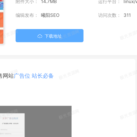
附件大小：
14.7MB
运行平台：
linux/
编辑发布：
曦阳SEO
访问次数：
311
下载地址
广告位
站长
必备
售网站