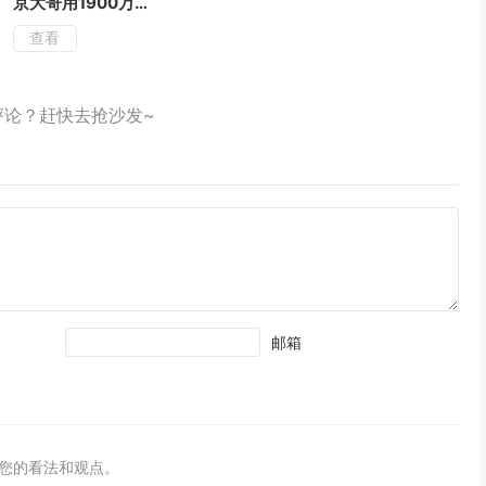
京大哥用1900万踩
了个大坑！
查看
邮箱
您的看法和观点。