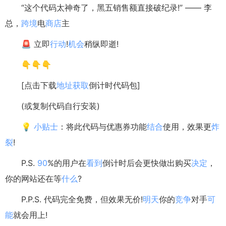
“这个代码太神奇了，黑五销售额直接破纪录!” —— 李
总，
跨境
电
商店
主
🚨 立即
行动
!
机会
稍纵即逝!
👇👇👇
[点击下载
地址
获取
倒计时代码包]
(或复制代码自行安装)
💡
小贴士
：将此代码与优惠券功能
结合
使用，效果更
炸
裂
!
P.S.
90
%的用户在
看到
倒计时后会更快做出购买
决定
，
你的网站还在等
什么
?
P.P.S. 代码完全免费，但效果无价!
明天
你的
竞争
对手
可
能
就会用上!