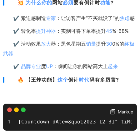
💥
为什么
你的
网站
必须
要有倒计时
功能
?
✔️ 紧迫感制造
专家
：让访客产生”不买就没了”的
焦虑
感
✔️ 转化率
提升
神器
：实测可将下单率提升
45
%-68%
✔️ 活动效果
放大
器：黑色星期五
销量
提升
30
0%的
终极
武器
✔️
品牌
专业
度
UP
：瞬间让你的网站高大上
起来
🔥 【王炸功能】
这个
倒计
时代
码有多厉害?
Markup
&quot;
[Countdown dAte=
2023-12-31" tiMe