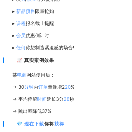
▸
新品
预售
限量抢购
▸
课程
报名截止提醒
▸
会员
优惠倒计时
▸
任何
你想制造紧迫感的场合!
📈 真实案例效果
某
电商
网站使用后：
→ 30
分钟
内
订单
量暴增2
20
%
→ 平均停留
时间
延长3分
28
秒
→ 跳出率降低37%
💎
现在
下载
你将
获得