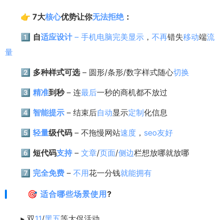
👉
7大
核心
优势让你
无法
拒绝
：
1️⃣
自
适应
设计
–
手机
电脑
完美
显示
，
不再
错失
移动
端
流
量
2️⃣
多种样式可选
– 圆形/条形/数字样式随心
切换
3️⃣
精准
到秒
– 连
最后
一秒的商机都不放过
4️⃣
智能
提示
– 结束后
自动
显示
定制
化信息
5️⃣
轻量
级代码
– 不拖慢网站
速度
，
seo
友好
6️⃣
短代码
支持
–
文章
/
页面
/
侧边
栏想放哪就放哪
7️⃣
完全
免费
–
不用
花一分钱
就能
拥有
🎯
适合
哪些
场景
使用
?
▸ 双
11
/
黑五
等大促活动