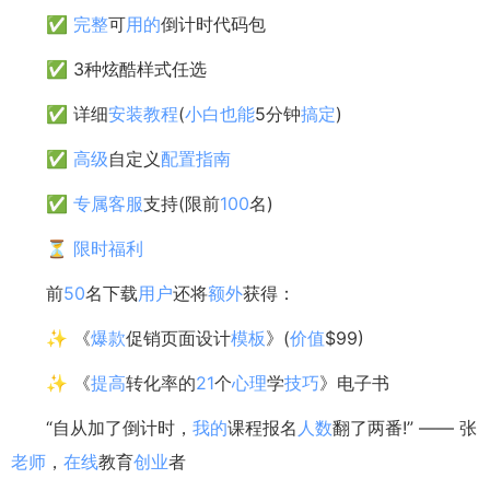
✅
完整
可
用的
倒计时代码包
✅ 3种炫酷样式任选
✅ 详细
安装
教程
(
小白
也能
5分钟
搞定
)
✅
高级
自定义
配置
指南
✅
专属
客服
支持(限前
100
名)
⏳
限时
福利
前
50
名下载
用户
还将
额外
获得：
✨ 《
爆款
促销页面设计
模板
》(
价值
$99)
✨ 《
提高
转化率的
21
个
心理
学
技巧
》电子书
“自从加了倒计时，
我的
课程报名
人数
翻了两番!” —— 张
老师
，
在线
教育
创业
者