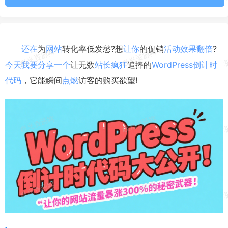
还在
为
网站
转化率低发愁?想
让你
的促销
活动
效果
翻倍
?
今天
我要
分享
一个
让无数
站长
疯狂
追捧的
WordPress
倒计时
代码
，它能瞬间
点燃
访客的购买欲望!