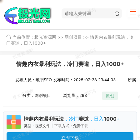
当前位置：
极光资源网
>>
网创项目
>>
情趣内衣暴利玩法，冷
门赛道，日入1000+
情趣内衣暴利玩法，冷门赛道，日入1000+
发布人员：曦阳SEO
发布时间：2025-07-28 23:44:03
所属
原创
分类：
网创项目
浏览量：293
情趣内衣
暴利
玩法
赛道
1000
，冷门
，日入
+
类型
：
视频
文件
|
下载
方式
：
免费
下载
立即下载