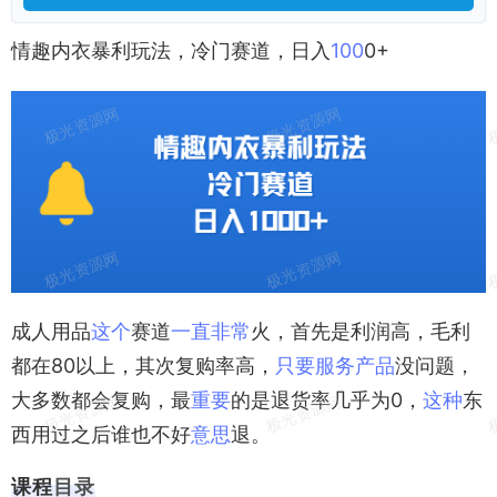
情趣内衣暴利玩法，冷门赛道，日入
100
0+
成人用品
这个
赛道
一直
非常
火，首先是利润高，毛利
都在80以上，其次复购率高，
只要
服务
产品
没问题，
大多数都会复购，最
重要
的是退货率几乎为0，
这种
东
西用过之后谁也不好
意思
退。
课程
目录