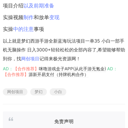
项目介绍
以及
前期
准备
实操视频
制作
和放单
变现
实操
中的
注意
事项
以上就是梦幻西游手游全新蓝海玩法项目一单35 小白一部手
机无脑操作 日入3000+轻轻松松的全部内容了,希望能够帮助
到你，找
网创项目
记得来极光资源网！
AD：
【合作推荐】
咪噜游戏盒子APP(从此手游无氪金)
AD：
【合作推荐】
源新开易支付（持牌机构合作）
网创项目
梦幻
小白
免责声明