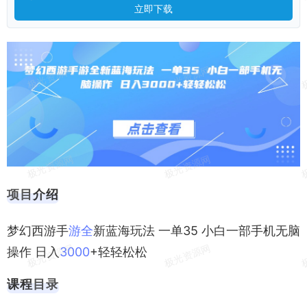
立即下载
项目
介绍
梦幻西游手
游全
新蓝海玩法 一单35 小白一部手机无脑
操作 日入
30
00
+轻轻松松
课程
目录