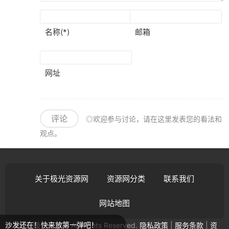
名称(*)
邮箱
网址
评论
◎欢迎参与讨论，请在这里发表您的看法和
观点。
关于极光资源网
资源网分类
联系我们
网站地图
发还在！快来放第一弹吧！
© 2025 极光资源网 All Rights Reserved.
隐私政策
|
服务条款
|
资