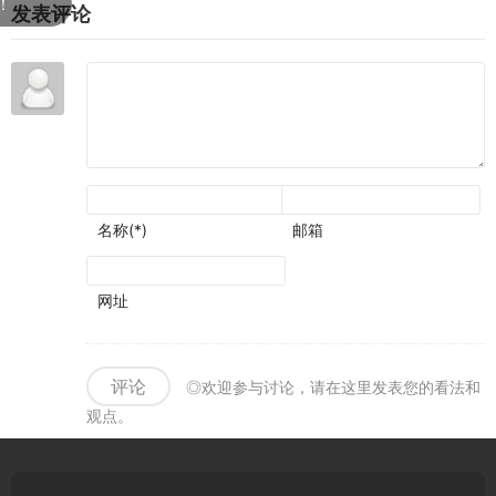
现
发表评论
忽视
了
史氛
围可
圈可
点
名称(*)
邮箱
网址
评论
◎欢迎参与讨论，请在这里发表您的看法和
观点。