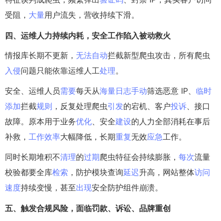
受阻，
大量
用户流失，营收持续下滑。
四、运维人力持续内耗，
安全
工作
陷入被动救火
情报库长期不更新，
无法
自动
拦截新型爬虫攻击，所有爬虫
入侵
问题只能依靠运维人工
处理
。
安全、运维人员
需要
每天从
海量
日志
手动
筛选恶意 IP、
临时
添加
拦截
规则
，反复处理爬虫
引发
的宕机、客户
投诉
、接口
故障。原本用于业务
优化
、安全
建设
的人力全部消耗在事后
补救，
工作效率
大幅降低，长期
重复
无效
应急
工作。
同时长期堆积不
清理
的
过期
爬虫特征会持续膨胀，
每次
流量
校验都要全库
检索
，防护模块查询
延迟
升高，网站整体
访问
速度
持续变慢，甚至
出现
安全防护组件崩溃。
五、触发合规
风险
，面临罚款、诉讼、
品牌
重创