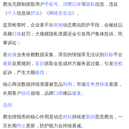
爬虫无限制抓取用户
手机号
、
消费
记录
等
隐私
信息，违反
《
个人
信息保
护法
》《
网络
安全法
》。
监管检查时，企业拿不出
有效
动态爬虫防护手段，会被处以
高额
行政
处罚；大规模隐私泄露还会引发用户集体投诉、民
事诉讼；
若
自身
业务依赖数据采集，滞后的情报库无法识别
目标
平台
最新
反爬规则，
盲目
抓取会造成对方服务器过载，引发
侵权
起诉，产生大额
赔偿
；
核心商业数据持续泄露被竞品
利用
，市场
竞争
力
快速
衰退，
长期客户
信任
崩塌，品牌
口碑
难以
修复
。
总结
爬虫情报库的核心作用是动态
对抗
持续更
新的
恶意爬虫，一
旦长期
停止
更新，防护能力会持续衰减。