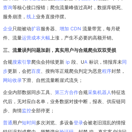
查询
等核心接口报错；爬虫流量峰值过高时，数据库锁死、
服务崩溃，
线上
业务直接停摆。
企业
只能被动
扩容
服务器、
增加
CDN
流量带宽，每月硬
件、流量
运营
成本
大幅
上涨，产生不必要的高额开销。
三、流量误判问题加剧，真
实用
户与合规爬虫双双受损
合规
搜索引擎
爬虫会持续更新
ip
段、U
A
标识，情报库未
同
步
更新，会把
百度
、搜狗等正规爬虫判定为恶意
程序
封禁，
网站
收录
下滑、自然流量断崖式流失；
企业内部数据同步工具、
第三方
合作
合规
采集
机器人
特征迭
代后，无对应白名单，业务数据对接中断，报表、供应链同
步、舆情
监控
全部停更；
普通
用户
短时间
多次浏览、多设备
登录
会被老旧混乱的情报
特征误判成爬虫，频繁弹出
验证码
、封禁 IP，真实客户访问