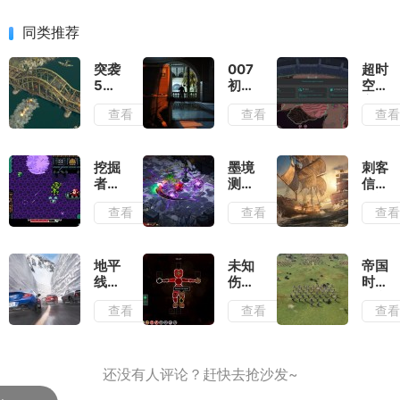
同类推荐
突袭
007
超时
5测
初露
空地
评：
锋芒
牢测
查看
查看
查
除了
测
评：
情怀
评：
在弹
毫无
行动
幕之
优点
准则
间穿
挖掘
墨境
刺客
可言
就是
梭找
者米
测
信条
出其
到合
娜测
评：
黑旗
查看
查看
查
不意
适的
评：
墨宝
记忆
位置
切勿
和墨
重置
输出
带着
笔会
测
复古
提供
评：
地平
未知
帝国
滤镜
非常
大体
线6
伤亡
时代
去看
多的
玩法
测
测
4岳
查看
查看
查
待
构筑
不变
评：
评：
飞传
流派
的情
负面
活着
测
况下
滤镜
就已
评：
增强
厚到
经是
战役
了视
几乎
拼尽
叙事
觉表
无法
全力
和历