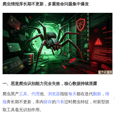
爬虫
情报库
长期
不
更新
，多重
致命
问题
集中
爆发
一、恶意爬虫
识别
能力
完全
失效，
核心
数据
持续
泄露
爬虫黑产
工具
、
代理
池、
浏览器
指纹
每天
都在迭代
翻新
，
情
报
库长期不更新，库内
留存
的
只有
过时爬虫特征，对新型抓
取工具毫无识别作用。