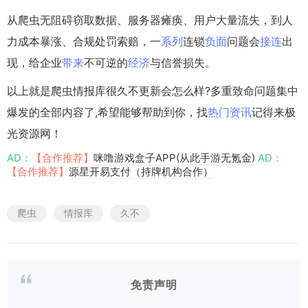
从爬虫无阻碍窃取数据、服务器瘫痪、用户大量流失，到人
力成本暴涨、合规处罚索赔，一
系列
连锁
负面
问题会
接连
出
现，给企业
带来
不可逆的
经济
与信誉损失。
以上就是爬虫情报库很久不更新会怎么样?多重致命问题集中
爆发的全部内容了,希望能够帮助到你，找
热门资讯
记得来极
光资源网！
AD：
【合作推荐】
咪噜游戏盒子APP(从此手游无氪金)
AD：
【合作推荐】
源星开易支付（持牌机构合作）
爬虫
情报库
久不
免责声明