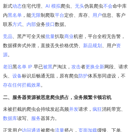
新式
动态
住宅代理、
AI
模拟
爬虫、
无头
伪装爬虫
不会
命中库
内
黑名单
，能
无限
制爬取
平台
定价、库存、
用户
信息、客户
联系
方式
、
内部
业务
接口
数据。
竞品
、黑产可全天候
批量
扒取
商业
机密，平台全程无告警，
数据裸奔式外泄，直接丢失价格优势、
新品
规划
、用户
资
源
。
老旧
黑
名单
IP
早已
被黑
产淘汰，
攻击
者
更换
全新
网段、请求
头、
设备
标识后畅通无阻，原有爬虫
防护
体系形同虚设，不
存在
任何
拦截
效果
。
二、
服务器
资源被恶意爬虫挤占，业务
频繁
卡顿
宕机
未被拦截的爬虫会持续发起高频
并发
请求，
疯狂
消耗带宽、
数据库
读写、
服务
器算力。
正常用户
访问
通道
被爬虫
流量
挤占，
页面
加载
缓慢、下单、