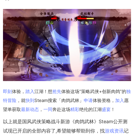
即刻
体验，
踏入
江湖！想
抢先
体验这场“策略武侠+创新肉鸽”的
独
特
冒险
，就
快到
Steam搜索「肉鸽武林」
申请
体验资格，
加入
愿
望单获取
最新
动态
，
一同
奔赴这场
精彩
绝伦的江湖
盛宴
！
以上就是国风武侠策略战斗新游《肉鸽武林》Steam公开测
试现已开启的全部内容了,希望能够帮助到你，找
游戏资讯
记