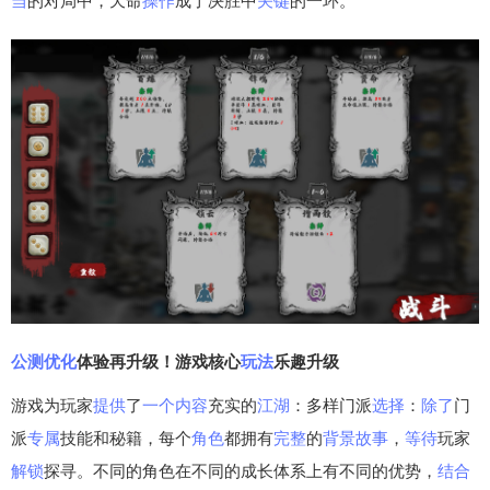
当
的对局中，天命
操作
成了决胜中
关键
的一环。
公测
优化
体验再升级！游戏核心
玩法
乐趣升级
游戏为玩家
提供
了
一个
内容
充实的
江湖
：多样门派
选择
：
除了
门
派
专属
技能和秘籍，每个
角色
都拥有
完整
的
背景
故事
，
等待
玩家
解锁
探寻。不同的角色在不同的成长体系上有不同的优势，
结合