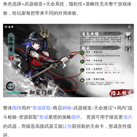
角色选择+武器锻造+天命系统，随机性+策略性充斥整个游戏体
验，给玩家每把带来不同的对局体验。
整体
围绕
局外“
资源
获取
-商店
购物
-武器锻造-天命激活”+局内“战
斗检验-资源获取”
形成
紧密的策略
循环
。 资源可用于锻造更
强力
的武器，而锻造高级武器又能
让你
获得新的天命卡，形成良性循
环。