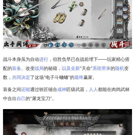
战斗本身虽为自动
进行
，但胜负早已在战前埋下——玩家精心搭
配的
装备
、改变
战局
的秘籍，
以及
全新
“天命”
系统
带来
的
随机
变
数，
共同
决定
了这场“电子斗蛐蛐”的
最终
赢家。
装备之间
还能
通过铁匠铺合
成神
匠级武器，
人人
都能在肉鸽武林
中合出
自己
的“屠龙宝刀”。