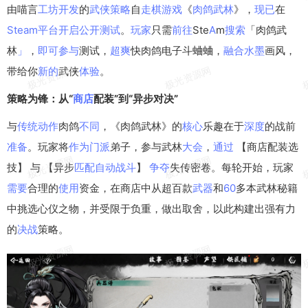
由喵言
工坊
开发
的
武侠
策略
自
走棋
游戏
《
肉鸽
武林
》，
现已
在
Steam
平台
开启
公开
测试
。
玩家
只需
前往
Ste
A
m
搜索
「肉鸽武
林
」
，
即可
参与
测试，
超爽
快肉鸽电子斗蛐蛐，
融合
水墨
画风，
带给你
新的
武侠
体验
。
策略为锋：从“
商店
配装”到“异步对决”
与
传统
动作
肉鸽
不同
，《肉鸽武林》的
核心
乐趣在于
深度
的战前
准备
。玩家将
作为
门派
弟子，参与武林
大会
，
通过
【商店配装选
技】 与 【异步
匹配
自动
战斗
】
争夺
失传密卷。每轮开始，玩家
需要
合理的
使用
资金，在商店中从超百款
武器
和
60
多本武林秘籍
中挑选心仪之物，并受限于负重，做出取舍，以此构建出强有力
的
决战
策略。