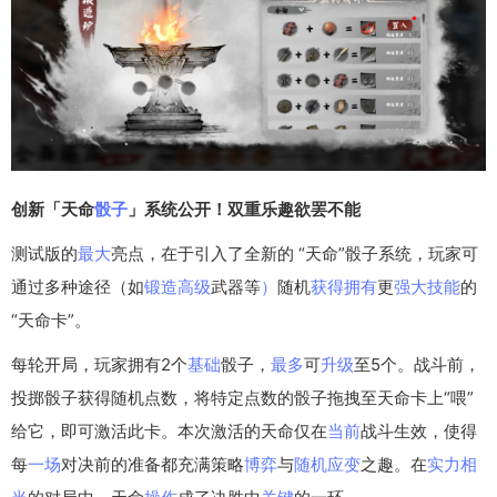
创新「天命
骰子
」系统公开！双重乐趣欲罢不能
测试版的
最大
亮点，在于引入了全新的 “天命”骰子系统，玩家可
通过多种途径（如
锻造
高级
武器等
）
随机
获得
拥有
更
强大
技能
的
“天命卡”。
每轮开局，玩家拥有2个
基础
骰子，
最多
可
升级
至5个。战斗前，
投掷骰子获得随机点数，将特定点数的骰子拖拽至天命卡上“喂”
给它，即可激活此卡。本次激活的天命仅在
当前
战斗生效，使得
每
一场
对决前的准备都充满策略
博弈
与
随机应变
之趣。在
实力
相