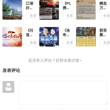
登
海
赛季
江湖
《PUBG》
瞬息
场,SS8
王：
“神
好时
携手
万变
新赛
燃烧
奇四
光,
保时
《第
查看
查看
查
季同
意
侠”
西山
捷,
五人
步开
志》
来
居
开启
格》
启
SSR
袭,
《剑
备战
“求
未来
精彩
侠世
寒冬
生
《问
《洛
群英
岛鲁
内容
界4:
计划
者-
道》
奇》
聚试
兹登
抢先
无
火灾
熔炼
战场
锋
场
看
查看
查看
查
限》
调查
仙丹
传
芒,
休闲
员”
累计
说,
《剑
“摸
基础
次数
碧蓝
网3
鱼系
攻略
解锁
风暴
缘
统”
新鲜
鹊影
服饰
起》
曝光
出炉
霜华
来袭
名剑
发表评论
系列
大会
装
闯关
扮,
模式
十阶
正式
坐骑
上线
任你
选