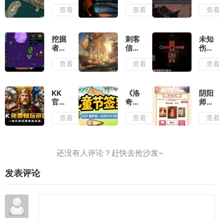
评：
锋芒
牢测
查看
查看
查
除了
测
评：
情怀
评：
在弹
毫无
行动
幕之
优点
准则
间穿
挖掘
刺客
未知
可言
就是
梭找
者米
信条
伤亡
出其
到合
娜测
黑旗
测
查看
查看
查
不意
适的
评：
记忆
评：
位置
切勿
重置
活着
输出
带着
测
就已
复古
评：
经是
KK
《洛
阴阳
滤镜
大体
拼尽
官方
奇》
师
去看
玩法
全力
对战
童趣
“拾
查看
查看
查
待
不变
了
平台
一
光启
的情
《帝
夏,
程
况下
国时
儿童
篇”
增强
代
节签
集卡
了视
2》
到活
活动
觉表
火爆
动上
限时
现
发表评论
上
线
开
线,
启,
叫上
上大
兄弟
神集
再战
卡必
一局
得