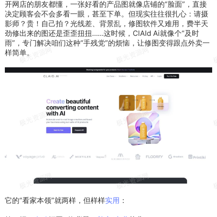
开网店的
朋友
都懂，一张
好看
的
产品
图就像
店铺
的“脸面”，直接
决定
顾客
会
不会
多看一眼，甚至下单。但现实往往很扎心：请
摄
影师
？贵！
自己
拍？光线差、
背景
乱，
修图
软件
又难用，费半天
劲修出来的图
还是
歪歪扭扭……这
时候
，Cl
AI
d
Ai
就像个“及时
雨”，专门
解决
咱们
这种
“
手残
党”的
烦恼
，让修图变得跟点
外卖
一
样
简单
。
它的“看家本领”就两样，但样样
实用
：