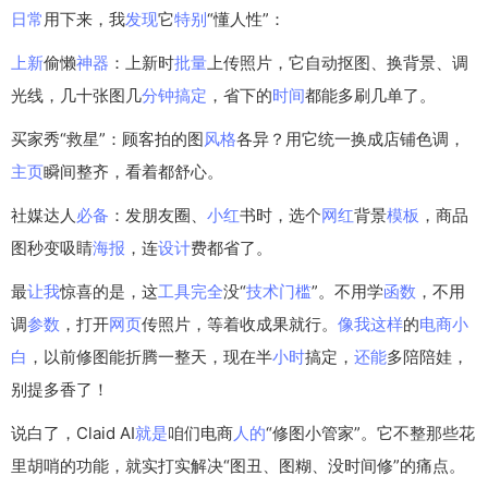
日常
用下来，我
发现
它
特别
“懂人性”：
上新
偷懒
神器
：上新时
批量
上传照片，它自动抠图、换背景、调
光线，几十张图几
分钟
搞定
，省下的
时间
都能多刷几单了。
买家秀“救星”：顾客拍的图
风格
各异？用它统一换成店铺色调，
主页
瞬间整齐，看着都舒心。
社媒达人
必备
：发朋友圈、
小红
书时，选个
网红
背景
模板
，商品
图秒变吸睛
海报
，连
设计
费都省了。
最
让我
惊喜的是，这
工具
完全
没“
技术
门槛
”。不用学
函数
，不用
调
参数
，打开
网页
传照片，等着收成果就行。
像我
这样
的
电商
小
白
，以前修图能折腾一整天，现在半
小时
搞定，
还能
多陪陪娃，
别提多香了！
说白了，Claid AI
就是
咱们电商
人的
“修图小管家”。它不整那些花
里胡哨的功能，就实打实解决“图丑、图糊、没时间修”的痛点。