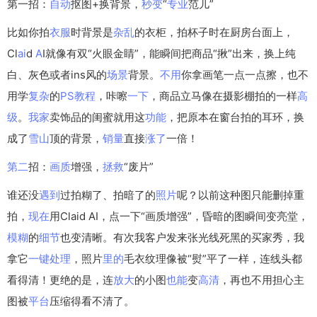
第一招：
自动
抠图+换背景，
秒变
“
专业
范儿”
比如你拍
衣服
时背景是
杂乱
的衣柜，拍杯子时在厨房台面上，
Cl
ai
d
A
I就像有双“火眼金睛”，能瞬间把商品“揪”出来，换上纯
白、灰色或者ins风的
场景
背景。
不用
你拿画笔一点一点擦，也不
用学
复杂
的
PS
教程
，咔嚓
一下
，商品立马像在摄影棚拍的一样
高
级
。
我家
卖饰品的闺蜜就用这
功能
，把原本在窗台拍的耳环，换
成了
雪山
顶的背景，
销量
直接
涨了
一倍！
第二
招：
画质
增强，
拯救
“废片”
谁还没
遇到
过拍糊了、拍暗了的
照片
呢？以前这种图只能删掉重
拍，
现在
用Claid AI，点一下“画质增强”，昏暗的图瞬间变亮堂，
模糊
的
细节
也变清晰。有次我客户发来张光线死黑的买家秀，我
拿它
一键
处理
，照片
里的
毛衣纹理像被“熨”平了一样，连线头都
看得清！更绝的是，连
放大
的小图
也能
变
高清
，再也不用担心主
图被
平台
压缩得看不清了。