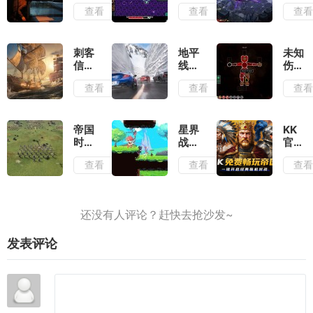
锋芒
娜测
评：
查看
查看
查
测
评：
墨宝
评：
切勿
和墨
行动
带着
笔会
准则
复古
提供
刺客
地平
未知
就是
滤镜
非常
信条
线6
伤亡
出其
去看
多的
黑旗
测
测
查看
查看
查
不意
待
构筑
记忆
评：
评：
流派
重置
负面
活着
测
滤镜
就已
评：
厚到
经是
帝国
星界
KK
大体
几乎
拼尽
时代
战士
官方
玩法
无法
全力
4岳
测
对战
查看
查看
查
不变
忽视
了
飞传
评：
平台
的情
测
早已
《帝
况下
评：
有了
国时
增强
战役
成为
代
了视
叙事
神作
2》
觉表
和历
的潜
火爆
现
发表评论
史氛
质
上
围可
线,
圈可
叫上
点
兄弟
再战
一局