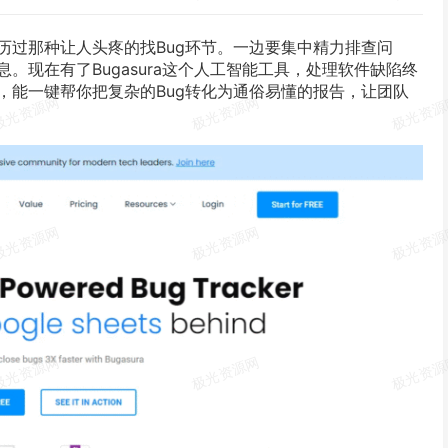
历过那种
让人
头疼的找Bug环节。一边要
集中
精力排查问
息。
现在
有了
Bugasura
这个
人工智能
工具
，
处理
软件缺陷终
，能
一键
帮你
把
复杂
的Bug转化为通俗易懂的报告，让
团队