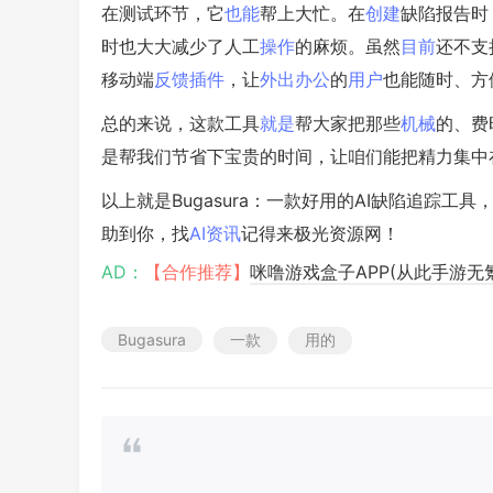
在测试环节，它
也能
帮上大忙。在
创建
缺陷报告时
时也大大减少了人工
操作
的麻烦。虽然
目前
还不支
移动端
反馈
插件
，让
外出
办公
的
用户
也能随时、方
总的来说，这款工具
就是
帮大家把那些
机械
的、费
是帮我们节省下宝贵的时间，让咱们能把精力集中
以上就是Bugasura：一款好用的AI缺陷追踪
助到你，找
AI资讯
记得来极光资源网！
AD：
【合作推荐】
咪噜游戏盒子APP(从此手游无
Bugasura
一款
用的