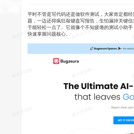
平时不管是写
代码
还是
做
软件
测试
，
大家
肯定都经
题，一边还得
疯狂
敲
键盘
写报告，生怕漏掉
关键
信
于能
轻松
一点了。它就像个不知疲倦的测试小
助手
快速
掌握问题
核心
。