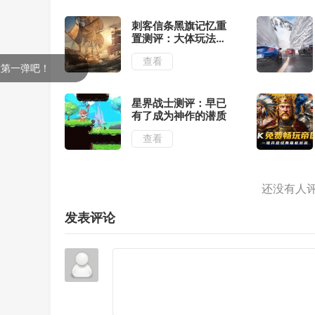
刺客信条黑旗记忆重
置测评：大体玩法不
变的情况下增强了视
查看
觉表现
！
星界战士测评：早已
有了成为神作的潜质
查看
发表评论