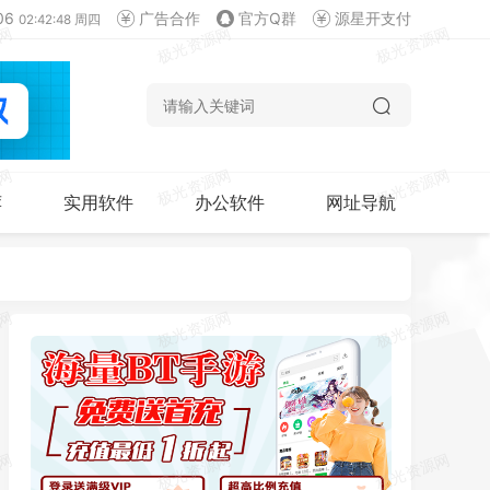
06
广告合作
官方Q群
源星开支付
02:42:49 周四
荐
实用软件
办公软件
网址导航