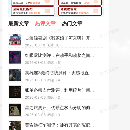
最新文章
热评文章
热门文章
《微博》svip有哪些功能特权 微博svip功能特权介绍
2025-08-21
阅读（1363）
微信公众号音视频下载器v1.3-52pojie版
2025-07-23
阅读（1063）
新用户免费领取夸克网盘 1TB 空间 夸克每天领取免费空间教程
2025-07-28
阅读（856）
微信视频号下载工具(支持直播回放、直播流) v2.4 中文绿色版
2025-07-18
阅读（828）
Rope-换脸软件【先锋版】支持直播换脸 ROPE-LIVE-MW12
2025-07-08
阅读（711）
配音魔盒TTS,支持情绪/语速复刻，支持单/多角色配音