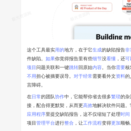
这个工具最实
用的
地方，在于它
生成
的缺陷报告
非
件缺陷。
如果
你觉得报告里有些
细节
没
看懂
，还
可
项目
问题关联和一键
跳转
回原始
内容
。当你
需要
核
不用
担心被摘要误导。
对于
经常
需要看外文
资料
的
言障碍。
在
日常
的团队
协作
中，它能帮你省去很多
繁琐
的杂
接，配合得更默契，从而更
高效
地解决软件问题。
应用
程序
里提交缺陷报告，这不仅缩短了处理
时间
项目
管理
平台
进行
整合
，让
工作
流程
变得
更加
顺畅