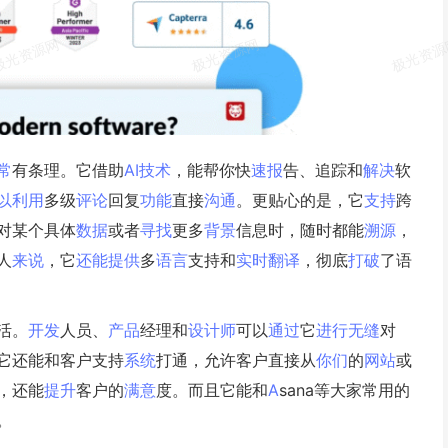
常
有条理。它借助
AI
技术
，能帮你快
速报
告、追踪和
解决
软
以
利用
多级
评论
回复
功能
直接
沟通
。更贴心的是，它
支持
跨
对某个具体
数据
或者
寻找
更多
背景
信息时，随时都能
溯源
，
人
来说
，它
还能
提供
多
语言
支持和
实时
翻译
，彻底
打破
了语
活。
开发
人员、
产品
经理和
设计师
可以
通过
它
进行
无缝
对
它还能和客户支持
系统
打通，允许客户直接从
你们
的
网站
或
，还能
提升
客户的
满意
度。而且它能和
A
sana等大家常用的
。