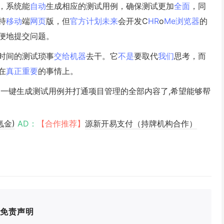
，系统能
自动
生成相应的测试用例，确保测试更加
全面
，同
持
移动
端
网页
版，但
官方
计划
未来
会开发C
HR
o
Me
浏览器
的
便地提交问题。
时间的测试琐事
交给
机器
去干。它
不是
要取代
我们
思考，而
在
真正
重要
的事情上。
工具，一键生成测试用例并打通项目管理的全部内容了,希望能够帮
氪金)
AD：
【合作推荐】
源新开易支付（持牌机构合作）
免责声明