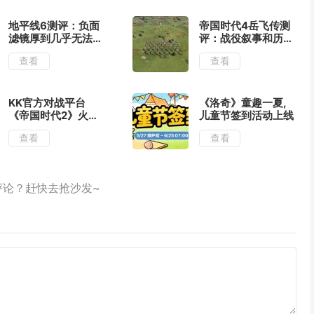
地平线6测评：负面
帝国时代4岳飞传测
滤镜厚到几乎无法忽
评：战役叙事和历史
视
氛围可圈可点
查看
查看
KK官方对战平台
《洛奇》童趣一夏,
《帝国时代2》火爆
儿童节签到活动上线
上线,叫上兄弟再战
查看
查看
一局