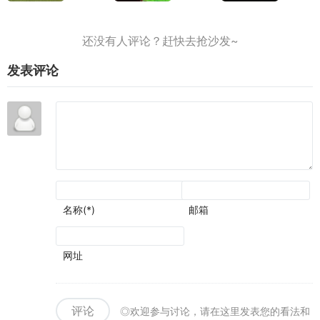
流派
的情
测
早已
《帝
况下
评：
有了
国时
增强
战役
成为
代
了视
叙事
神作
2》
觉表
和历
的潜
火爆
现
发表评论
史氛
质
上
围可
线,
圈可
叫上
点
兄弟
再战
一局
名称(*)
邮箱
网址
评论
◎欢迎参与讨论，请在这里发表您的看法和