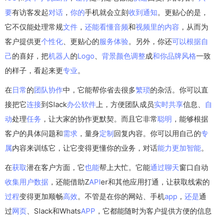
要
有访客发起
对话
，
你的
手机就会立刻
收到
通知
。更贴心的是，
它不仅能处理常规
文件
，
还能
看懂
音频
和
视频
里的
内容
，从而为
客户提供更
个性化
、更贴心的
服务
体验
。另外，你还
可以
根据
自
己
的喜好，把
机器人
的
Logo
、
背景
颜色
调整
成
和你
品牌
风格
一致
的样子，看起来更
专业
。
在
日常
的
团队
协作
中，它能帮你省去很多
繁琐
的杂活。你可以直
接把它
连接
到Slack
办公软件
上，方便团队成员
实时
共享
信息、
自
动
处理
任务
，让大家的协作更默契。而且它非常
聪明
，能够根据
客户的具体问题和
需求
，量身
定制
回复内容。你可以用自己的
专
属
内容来训练它，让它变得更懂你的业务，对话
能力
更加
智能
。
在
获取
潜在客户方面，它
也能
帮上大忙。它能
通过
聊天
窗口自动
收集
用户
数据
，还能借助Z
API
er和其他应用打通，让获取线索的
过程
变得更加顺畅
高效
。不管是在你的网站、手机
app
，
还是
通
过
网页
、Slack和Whats
APP
，它都能随时为客户提供方便的信息