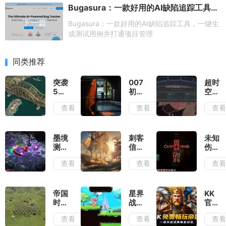
Bugasura：一款好用的AI缺陷追踪工具，一键生成测试用例并打通项目管理
下一篇
Bugasura：一款好用的AI缺陷追踪工具，一键生
成测试用例并打通项目管理
同类推荐
突袭
007
超时
5测
初露
空地
评：
锋芒
牢测
查看
查看
查
除了
测
评：
情怀
评：
在弹
毫无
行动
幕之
优点
准则
间穿
墨境
刺客
未知
可言
就是
梭找
测
信条
伤亡
出其
到合
评：
黑旗
测
查看
查看
查
不意
适的
墨宝
记忆
评：
位置
和墨
重置
活着
输出
笔会
测
就已
提供
评：
经是
帝国
星界
KK
非常
大体
拼尽
时代
战士
官方
多的
玩法
全力
4岳
测
对战
查看
查看
查
构筑
不变
了
飞传
评：
平台