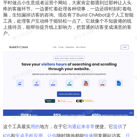
平时做点小
生意
或者
运营
个
网站
，
大家
肯定都
遇到
过那种
让人
头
疼的
客服
环节。一边要忙着
处理
各种琐事，一边还得
时刻
盯着
电
脑
，生怕漏掉访客的咨询。
现在
有了
Build
Ch
A
tbot
这个
人工智能
工具
，处理客户
互动
终于能
轻松
一点了。它就像个不知疲倦的
线
上
接待
员，能
帮你
提升
线上
影响
力，把
普通
的访客
变成
满意
的客
户。
这个工具最实
用的
地方，在于它
沟通
起来
非常
便捷。它
提供
了
i
OS
和
安卓
手机
应用
，
让你
随时随地都能
快速
回复网站访客。
只