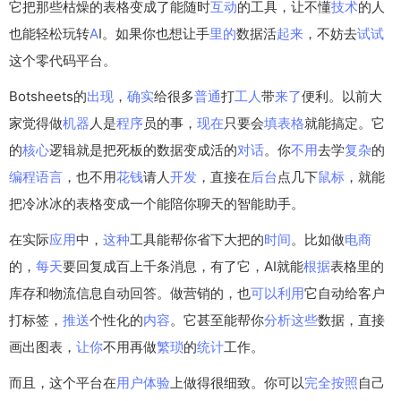
它把那些枯燥的表格变成了能随时
互动
的工具，让不懂
技术
的人
也能轻松玩转
A
I。如果你也想让手
里的
数据活
起来
，不妨去
试试
这个零代码平台。
Botsheets的
出现
，
确实
给很多
普通
打
工人
带
来了
便利。以前大
家觉得做
机器
人是
程序
员的事，
现在
只要会
填表格
就能搞定。它
的
核心
逻辑就是把死板的数据变成活的
对话
。你
不用
去学
复杂
的
编程语言
，也不用
花钱
请人
开发
，直接在
后台
点几下
鼠标
，就能
把冷冰冰的表格变成一个能陪你聊天的智能助手。
在实际
应用
中，
这种
工具能帮你省下大把的
时间
。比如做
电商
的，
每天
要回复成百上千条消息，有了它，AI就能
根据
表格里的
库存和物流信息自动回答。做营销的，也
可以
利用
它自动给客户
打标签，
推送
个性化的
内容
。它甚至能帮你
分析
这些
数据，直接
画出图表，
让你
不用再做
繁琐
的
统计
工作。
而且，这个平台在
用户
体验
上做得很细致。你可以
完全
按照
自己