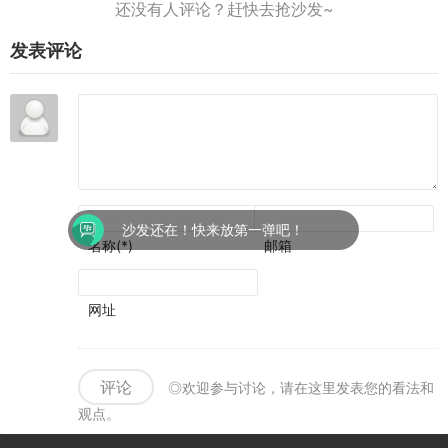
了视
叙事
2》
到活
觉表
和历
火爆
动上
现
发表评论
史氛
上
线
围可
线,
圈可
叫上
点
兄弟
再战
一局
沙发还在！快来放第一弹吧！
名称(*)
邮箱
网址
评论
◎欢迎参与讨论，请在这里发表您的看法和
观点。