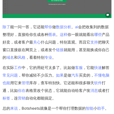
除了
能一问一答，它还能
帮你
做
数据分析
。
ai
会把收集到的数据
整理好，直接给你生成各种
图表
。
这样
你一眼就能看出
哪些
产品
好卖，或者客户最
关心
什么问题，特别直观。而且它
支持
把聊天
窗口直接嵌在网页上，或者发个
链接
就能用，甚至能换成你自己
的
域名
和
风格
，看着特别
专业
。
在实际
工作
中，它的用处可太多了。比如做
客服
，它能
快速
解答
常见问题
，帮你减轻不少压力。
如果
是做
汽车
买卖的，
不懂
电脑
也能
用它来
管理
库存，查车特别快。它还能和很多聊天
软件
打
通，比如
你在
表格里改个状态，它就能自动给客户发
消息
或者打
标签
，连
营销
自动化都能搞定。
总的
来说
，Botsheets就像是一个帮你打理数据的
智能
小
助手
。