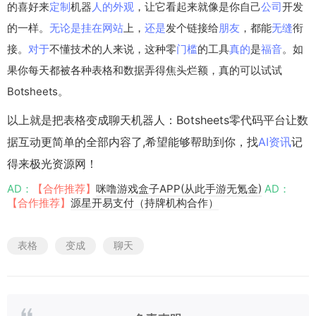
的喜好来
定制
机器
人的
外观
，让它看起来就像是你自己
公司
开发
的一样。
无论是
挂在
网站
上，
还是
发个链接给
朋友
，都能
无缝
衔
接。
对于
不懂技术的人来说，这种零
门槛
的工具
真的
是
福音
。如
果你每天都被各种表格和数据弄得焦头烂额，真的可以试试
Botsheets。
以上就是把表格变成聊天机器人：Botsheets零代码平台让数
据互动更简单的全部内容了,希望能够帮助到你，找
AI资讯
记
得来极光资源网！
AD：
【合作推荐】
咪噜游戏盒子APP(从此手游无氪金)
AD：
【合作推荐】
源星开易支付（持牌机构合作）
表格
变成
聊天