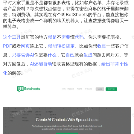
平时
大家
手里是
不是
都有
很
多表
格，比如客户
名单
、库存
记录
或
者
产品
资料
？
每次
想找点信息，都得在密密麻麻的格子里翻来翻
去，
特别
费劲。其
实现
在有个叫Bot
Sheets
的
平台
，能直接把
你
的
电子
表格
变成
一个
聪明
的
聊天
机器人
，让查
数据
变得像聊天
一
样
简单
。
这个
工具
最厉害的地方
就是
不
需要
懂
代码
。你只需要把表格、
PDF
或者
网页
连上它，
就能
轻松
搞定
。比如你想
收集
一些客户信
息，
只要
告诉
AI
你需要
什么
，它
自己
就会
生成
问题去问对方。等
对方回复后，
Ai
还能
自动
读取表格里现有的数据，
给出
非常
个性
化
的解答。