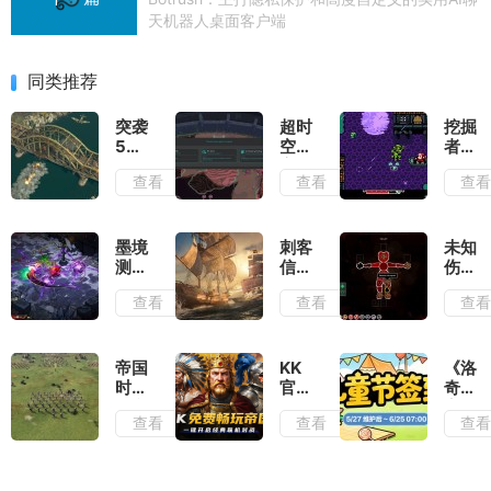
天机器人桌面客户端
同类推荐
突袭
超时
挖掘
5测
空地
者米
评：
牢测
娜测
查看
查看
查
除了
评：
评：
情怀
在弹
切勿
毫无
幕之
带着
优点
间穿
复古
墨境
刺客
未知
可言
梭找
滤镜
测
信条
伤亡
到合
去看
评：
黑旗
测
查看
查看
查
适的
待
墨宝
记忆
评：
位置
和墨
重置
活着
输出
笔会
测
就已
提供
评：
经是
帝国
KK
《洛
非常
大体
拼尽
时代
官方
奇》
多的
玩法
全力
4岳
对战
童趣
查看
查看
查
构筑
不变
了
飞传
平台
一
流派
的情
测
《帝
夏,
况下
评：
国时
儿童
增强
战役
代
节签