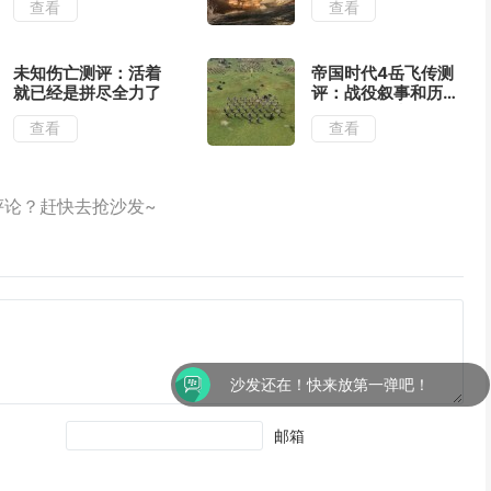
查看
查看
觉表现
未知伤亡测评：活着
帝国时代4岳飞传测
就已经是拼尽全力了
评：战役叙事和历史
氛围可圈可点
查看
查看
沙发还在！快来放第一弹吧！
邮箱