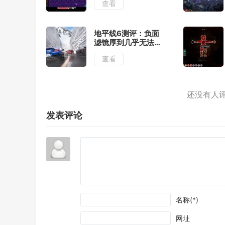
查看
地平线6测评：负面
滤镜厚到几乎无法忽
视
查看
发表评论
名称(*)
网址