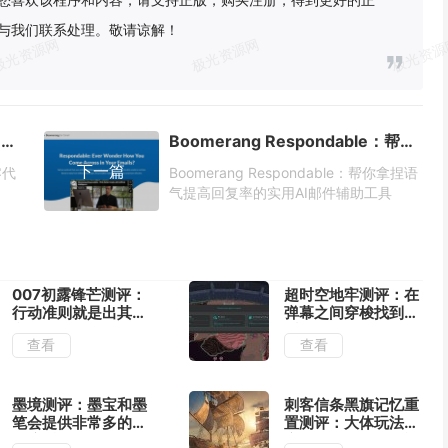
与我们联系处理。敬请谅解！
把表格变成聊天机器人：Botsheets零代码平台让数据互动更简单
Boomerang Respondable：帮你拿捏语气提高回复率的实用AI邮件辅助工具
下一篇
零代
Boomerang Respondable：帮你拿捏语
气提高回复率的实用AI邮件辅助工具
007初露锋芒测评：
超时空地牢测评：在
行动准则就是出其不
弹幕之间穿梭找到合
意
适的位置输出
查看
查看
墨境测评：墨宝和墨
刺客信条黑旗记忆重
笔会提供非常多的构
置测评：大体玩法不
筑流派
变的情况下增强了视