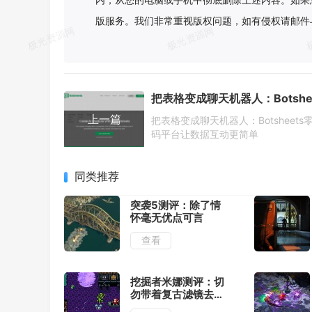
版服务。我们非常重视版权问题，如有侵权请邮件
上一篇
把表格变成聊天机器人：Botsheets
码平台让数据互动更简单
同类推荐
突袭5测评：除了情
怀毫无优点可言
查看
挖掘者米娜测评：切
勿带着复古滤镜去看
待