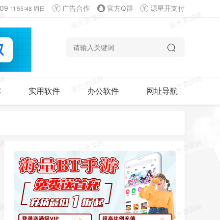
09
广告合作
官方Q群
源星开支付
11:55:48 周日
荐
实用软件
办公软件
网址导航