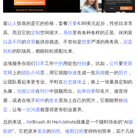
最
让人
惊喜的是它的价格，套餐
只要
4.99美元起步，性价比非常
高。而且它的
定制
空间很大，
系统
里有各种各样的正装、休闲装
以及
不同
的
背景
板供你挑选。不管你是
想要
严谨的商务风，
还是
轻松
的职场风，都能轻松搭配出来。
这项服务在咱们
日常
工作
中的
用处也
特别
多。比如，
公司
要
更新
官网
上的
团队
介绍
页，用它就能
快速
生成一批
风格
统一的
照片
，
让团队看起来更专业。平时在
社交
媒体
上，换上一张量身定制的
头像，
也能
让你
在
同行
中脱颖而出。
如果
你要
印名片、做宣传
册，或者在电子
邮件
的
签名
里加上自己的照片，它都能帮你
搞
定
，让每
一次
沟通
都显得更有职业素养。
总的来说，
A
irBrush AI He
Ad
shots就像是一个随时待命的“AI
摄
影师
”。它把原本
复杂
的
拍照
、
修图
过程
变得特别简单，花个几块