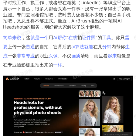
平时找
工作
、换工作，或者想在领英（LinkedIn
）
等
职业
平台
上
展示
一下
自己
，很
多人
都会头疼一件事：
没有
一张拿得出手的职
业照。专门去照相馆拍吧，费时费力
还要
花不少钱；自己拿
手机
拍吧，又总觉得
不够
正式
。最近，
AirBrush
推出
的一项叫
AI
Headshot
s的
服务
，刚好帮
大家
解决
了
这个
麻烦。
简单
来说
，这
就是
一个
用
Ai
帮你
“
在线
拍
证件照
”的
工具
。你只
需
要
上传一张
普通
的自拍，它背后的
ai
算法
就能
在几
分钟
内帮你
生
成
一张
非常
专业
的职业
头像
。不仅
画质
清晰，而且看
起来
就像是
在专业摄影棚里拍出来的
一样
。