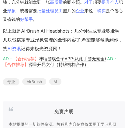
钱，几分钟就能拿到一张
高质量
的职业照。
对于
想要
提升
个人
职
业
形象
，或者需要
批量
处理
员工
照片的
企业
来说，
确实
是个省心
又省钱的
好帮手
。
以上就是AirBrush AI Headshots：几分钟生成专业职业照，
几块钱搞定专业形象管理的全部内容了,希望能够帮助到你，
找
AI资讯
记得来极光资源网！
AD：
【合作推荐】
咪噜游戏盒子APP(从此手游无氪金)
AD：
【合作推荐】
源星开易支付（持牌机构合作）
专业
AirBrush
AI
免责声明
本站提供的一切软件资源、教程和内容信息仅限用于学习和研