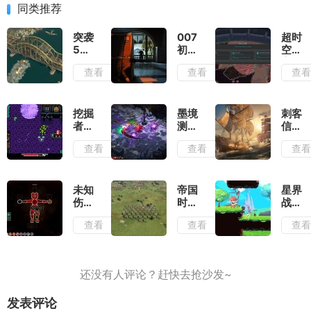
同类推荐
突袭
007
超时
5测
初露
空地
评：
锋芒
牢测
查看
查看
查
除了
测
评：
情怀
评：
在弹
毫无
行动
幕之
优点
准则
间穿
挖掘
墨境
刺客
可言
就是
梭找
者米
测
信条
出其
到合
娜测
评：
黑旗
查看
查看
查
不意
适的
评：
墨宝
记忆
位置
切勿
和墨
重置
输出
带着
笔会
测
复古
提供
评：
未知
帝国
星界
滤镜
非常
大体
伤亡
时代
战士
去看
多的
玩法
测
4岳
测
查看
查看
查
待
构筑
不变
评：
飞传
评：
流派
的情
活着
测
早已
况下
就已
评：
有了
增强
经是
战役
成为
了视
拼尽
叙事
神作
觉表
全力
和历
的潜
现
发表评论
了
史氛
质