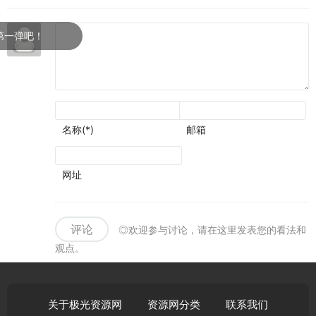
围可
圈可
点
弹吧！
名称(*)
邮箱
网址
评论
◎欢迎参与讨论，请在这里发表您的看法和
观点。
关于极光资源网
资源网分类
联系我们