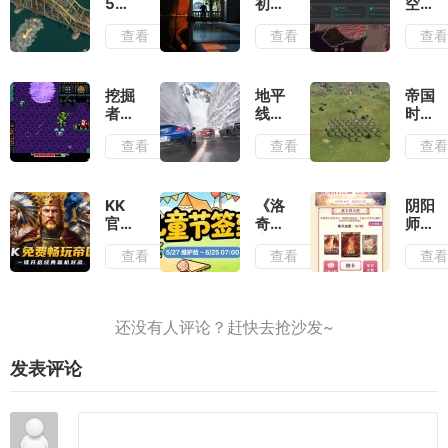
5测
初露
空地
评：
锋芒
牢测
查看
查看
查
除了
测
评：
情怀
评：
在弹
毫无
行动
幕之
优点
准则
间穿
挖掘
地平
帝国
可言
就是
梭找
者米
线6
时代
出其
到合
娜测
测
4岳
查看
查看
查
不意
适的
评：
评：
飞传
位置
切勿
负面
测
输出
带着
滤镜
评：
复古
厚到
战役
KK
《洛
阴阳
滤镜
几乎
叙事
官方
奇》
师
去看
无法
和历
对战
童趣
“拾
查看
查看
查
待
忽视
史氛
平台
一
光启
围可
《帝
夏,
程
圈可
国时
儿童
篇”
点
代
节签
集卡
2》
到活
活动
火爆
动上
限时
发表评论
上
线
开
线,
启,
叫上
上大
兄弟
神集
再战
卡必