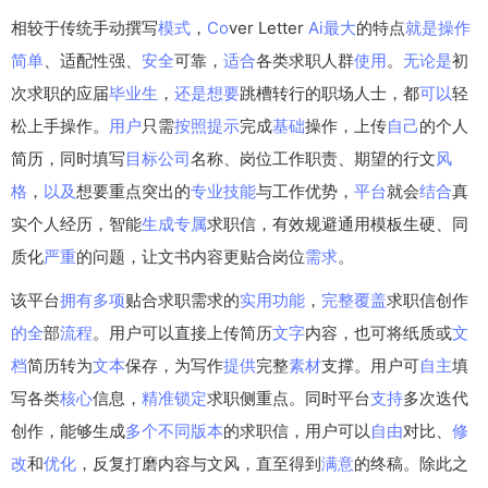
相较于传统手动撰写
模式
，
Co
ver Letter
Ai
最大
的特点
就是
操作
简单
、适配性强、
安全
可靠，
适合
各类求职人群
使用
。
无论是
初
次求职的应届
毕业生
，
还是
想要
跳槽转行的职场人士，都
可以
轻
松上手操作。
用户
只需
按照
提示
完成
基础
操作，上传
自己
的个人
简历，同时填写
目标
公司
名称、岗位工作职责、期望的行文
风
格
，
以及
想要重点突出的
专业
技能
与工作优势，
平台
就会
结合
真
实个人经历，智能
生成
专属
求职信，有效规避通用模板生硬、同
质化
严重
的问题，让文书内容更贴合岗位
需求
。
该平台
拥有
多项
贴合求职需求的
实用
功能
，
完整
覆盖
求职信创作
的全
部
流程
。用户可以直接上传简历
文字
内容，也可将纸质或
文
档
简历转为
文本
保存，为写作
提供
完整
素材
支撑。用户可
自主
填
写各类
核心
信息，
精准
锁定
求职侧重点。同时平台
支持
多次迭代
创作，能够生成
多个
不同
版本
的求职信，用户可以
自由
对比、
修
改
和
优化
，反复打磨内容与文风，直至得到
满意
的终稿。除此之