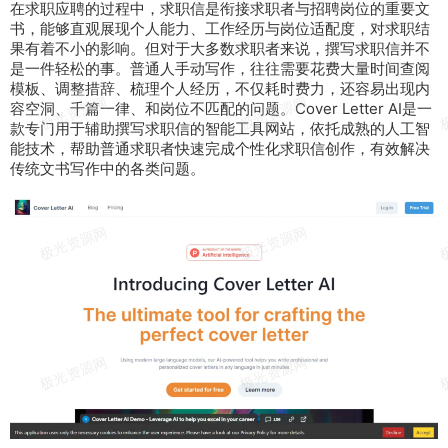
在
求职
应聘的
过程
中，求职信是衔接求职者与
招聘
岗位的
重要
文
书，能够直观展现
个人
能力
、
工作
经历与岗位
适配
度，对求职结
果有着不小的
影响
。但
对于
大多数求职者
来说
，
撰写
求职信并
不
是
一件
轻松
的事。
普通人
手动
写作
，往往
需要
花费
大量
时间
查阅
模板
、
调整
措辞、
梳理
个人经历，不仅耗时费力，还容易
出现
内
容
空洞
、千篇一律、和岗位不
匹配
的问题。
Cover
Letter
AI
是
一
款
专门用于
辅助
撰写求职信的
智能
工具
网站
，依托成熟的
人工智
能
技术
，帮助
普通
求职者
快速
完成
个性化
求职信
创作
，
有效
解决
传统
文书写作
中的
各类
问题。