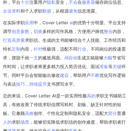
外，平台
十分
注重用户
隐私
安全，
不会
在
服务器
储存岗位信息、
企业
资料
和个人求职
数据
，从根源
避免
信息泄露。
在实际求职
应用
中，Cover Letter
ai
的优势十分明显。平台支持
调节
创意
参数
，
切换
多样的写作风格，方便用户择优
整合
内容，
打造
高质量
求职信。生成的文书能够结合个人技能、工作经历和
特长
定制
内容，
针对
性极强，适配不同
行业
、不同岗位的投递需
求，摆脱千岗
一文
的尴尬局面。
A
I
自动
生成文稿能够
大幅
节省写
作时间，让求职者将更多精力投入简历优化、面试
准备
等
关键
环
节。同时平台会智能输出修改
建议
，帮助用户
不断
优化写作逻辑
与表达
技巧
，
持续
提升
文书撰写水平。
总的来说，Cover Letter AI是一款实用性极
高的
求职文书辅助工
具，有效改善了传统求职信撰写耗时、刻板、缺乏针对性的短
板。它兼顾
高效
创作、个性化定制和隐私安全，适配大
部分
普通
人的
求职
场景
，能够切实降低求职信的创作难度，帮助求职者打
磨
优质
文书，稳步提升
自身
的求职
竞争
力。