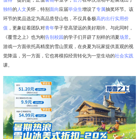
独特
的
人文
关怀，特别
面向
应届
毕业生
增设了
专属
抽奖环节。该
环节的奖品选定为高品质登山包，不仅具备极
高的
出行
实用
价
值
，更象征着团队对
青年
学子登高望远的美好期许。与此同时，
《覆雪之上》也为刚
告别
校园
的学子们开辟了别样的消夏
场景
。
游戏一方面依托高精度的雪山景观，在炎夏为玩家提供直观的视
觉降温，另一方面，它也将模拟经营转化为一堂生动的
社会
实践
课。