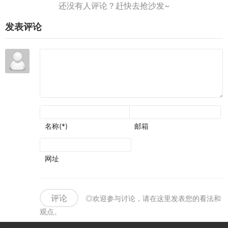
了视
叙事
神作
到活
觉表
和历
的潜
动上
现
发表评论
史氛
质
线
围可
圈可
点
名称(*)
邮箱
网址
评论
◎欢迎参与讨论，请在这里发表您的看法和
观点。