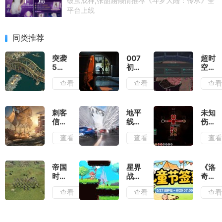
破茧成神,张韶涵倾情推荐《斗罗大陆：传承》全
平台上线
同类推荐
突袭
007
超时
5测
初露
空地
评：
锋芒
牢测
查看
查看
查
除了
测
评：
情怀
评：
在弹
毫无
行动
幕之
优点
准则
间穿
刺客
地平
未知
可言
就是
梭找
信条
线6
伤亡
出其
到合
黑旗
测
测
查看
查看
查
不意
适的
记忆
评：
评：
位置
重置
负面
活着
输出
测
滤镜
就已
评：
厚到
经是
帝国
星界
《洛
大体
几乎
拼尽
时代
战士
奇》
玩法
无法
全力
4岳
测
童趣
查看
查看
查
不变
忽视
了
飞传
评：
一
的情
测
早已
夏,
况下
评：
有了
儿童
增强
战役
成为
节签