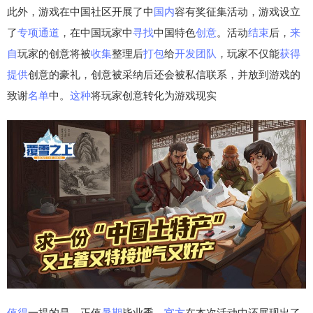
此外，游戏在中国社区开展了中
国内
容有奖征集活动，游戏设立
了
专项
通道
，在中国玩家中
寻找
中国特色
创意
。活动
结束
后，
来
自
玩家的创意将被
收集
整理后
打包
给
开发
团队
，玩家不仅能
获得
提供
创意的豪礼，创意被采纳后还会被私信联系，并放到游戏的
致谢
名单
中。
这种
将玩家创意转化为游戏现实
值得
一提的是，正值
暑期
毕业季，
官方
在本次活动中还展现出了