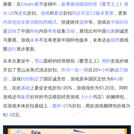
摘要：在
Steam
夏季
促销中，
叙事
驱动
模拟
经营
《
覆雪
之上
》
推
出
-
20
%
史低
折扣。
游戏
和
夏促
折扣
同步
开启
1.2
版本
更新
，更新
内容
包括
全新
功能
拍照
模式
、快捷路径
选择
等。游戏在
中国
社区
还
启动
了中国
特色
内容
有奖
征集
活动
，展现出对中国
玩家
的诚意
与重视。游戏
未来
不仅将更新中国特色版本，未来还会
按照
路线
图
进行
逐步更新。
在本次夏促中，
雪山
题材的经营模拟《覆雪之上》
用的
史低价格
开启了雪山冰美式清凉折扣。
作为
一款
一周
目20+
小时
的
波兰
独
游
，游戏
特别
制定
了国区诚意价，游戏原本国区定价为6
4.0
0
元，在此
基础
上夏促史低折扣-20%，游戏现价为51.20元。同时
游戏还与
备受
好评的书店模拟经营游戏《
小小
书店》的捆绑包，
在游戏本体折扣基础上，
额外
-
25
%折扣，两款游戏捆绑包价格为
8
2.6
2元。