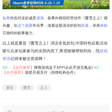
如果
你也对这款诚意
满满
、叙事向模拟经营佳作《覆雪之上》感
兴趣，在
这个
盛夏
毕业季，借着这股清凉的折扣
风暴
，亲身
体验
它独特的叙事魅力。
以上就是夏促《覆雪之上》清凉史低折扣,中国特色征集活动
吸引众多玩家参与的全部内容了,希望能够帮助到你，找
游戏
资讯
记得来极光资源网！
AD：
【合作推荐】
咪噜游戏盒子APP(从此手游无氪金)
AD：
【合作推荐】
源星开易支付（持牌机构合作）
夏促
覆雪
之上