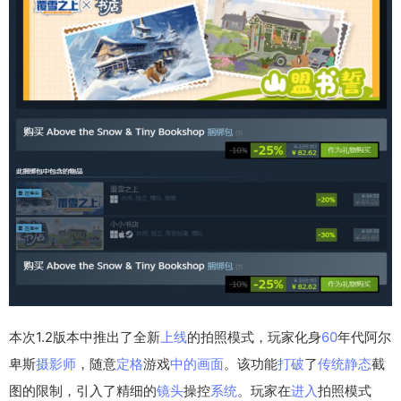
本次1.2版本中推出了全新
上线
的拍照模式，玩家化身
60
年代阿尔
卑斯
摄影师
，随意
定格
游戏
中的
画面
。该功能
打破
了
传统
静态
截
图的限制，引入了精细的
镜头
操控
系统
。玩家在
进入
拍照模式