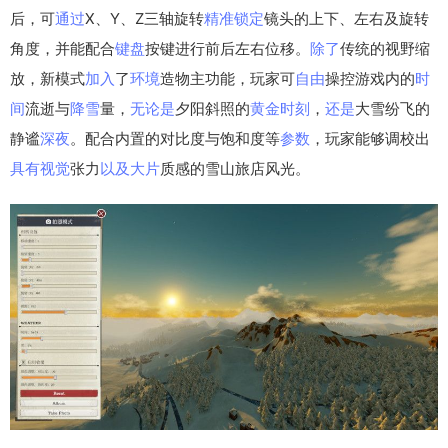
后，可
通过
X、Y、Z三轴旋转
精准
锁定
镜头的上下、左右及旋转
角度，并能配合
键盘
按键进行前后左右位移。
除了
传统的视野缩
放，新模式
加入
了
环境
造物主功能，玩家可
自由
操控游戏内的
时
间
流逝与
降雪
量，
无论是
夕阳斜照的
黄金
时刻
，
还是
大雪纷飞的
静谧
深夜
。配合内置的对比度与饱和度等
参数
，玩家能够调校出
具有
视觉
张力
以及
大片
质感的雪山旅店风光。