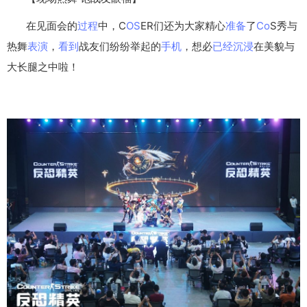
在见面会的
过程
中，C
OS
ER们还为大家精心
准备
了
Co
S秀与
热舞
表演
，
看到
战友们纷纷举起的
手机
，想必
已经
沉浸
在美貌与
大长腿之中啦！