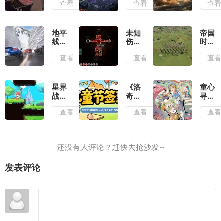
查看
查看
查
评：
墨宝
记忆
在弹
和墨
重置
幕之
笔会
测
间穿
提供
评：
地平
未知
帝国
梭找
非常
大体
线6
伤亡
时代
到合
多的
玩法
测
测
4岳
查看
查看
查
适的
构筑
不变
评：
评：
飞传
位置
流派
的情
负面
活着
测
输出
况下
滤镜
就已
评：
增强
厚到
经是
战役
星界
《洛
童心
了视
几乎
拼尽
叙事
战士
奇》
寻趣
觉表
无法
全力
和历
测
童趣
《第
现
查看
查看
查
忽视
了
史氛
评：
一
五人
围可
早已
夏,
格》
圈可
有了
儿童
六一
点
成为
节签
活动
神作
到活
今日
的潜
动上
上线
发表评论
质
线