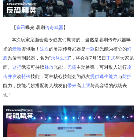
【
资讯
曝光 暑期
传奇
武器
】
本次玩家见面会最令战友们期待的，当然是暑期传奇武器曝
光的
最新
资讯啦！
这次
的暑期传奇武器是
一款
以光能为核心的
幻
想
系传奇副武器，名为“
永昼
烈阳
”，将会在7月15日
正式
与大家见
面。
这把
武器可持续
释放
光能，
无需
主动换弹，可对敌人进行
攻
击
并发
动
特殊
技能，两种核心技能会为战友
提供
逃生
能力
与
防护
能力，技能巧妙搭配将为战友们
带来
高
上限
与高容错的战场表
现！