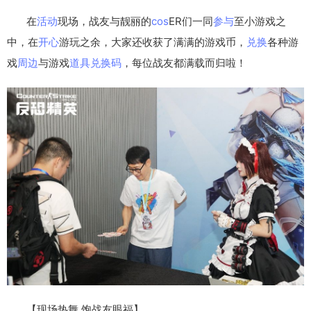
在
活动
现场，战友与靓丽的
cos
ER们一同
参与
至小游戏之
中，在
开心
游玩之余，大家还收获了满满的游戏币，
兑换
各种游
戏
周边
与游戏
道具
兑换码
，每位战友都满载而归啦！
【现场热舞 饱战友眼福】