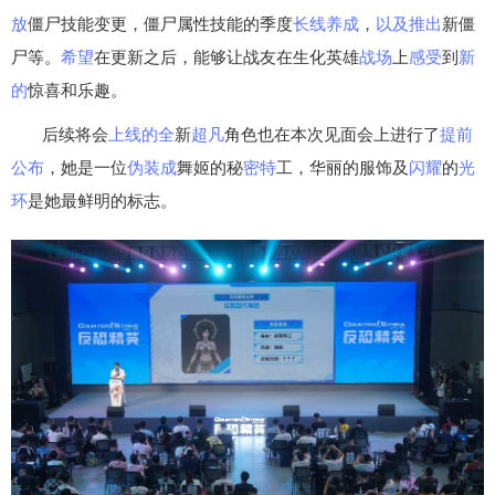
放
僵尸技能变更，僵尸属性技能的季度
长线
养成
，
以及
推出
新僵
尸等。
希望
在更新之后，能够让战友在生化英雄
战场
上
感受
到
新
的
惊喜和乐趣。
后续将会
上线
的全
新
超凡
角色也在本次见面会上进行了
提前
公布
，她是一位
伪装成
舞姬的秘
密特
工，华丽的服饰及
闪耀
的
光
环
是她最鲜明的标志。