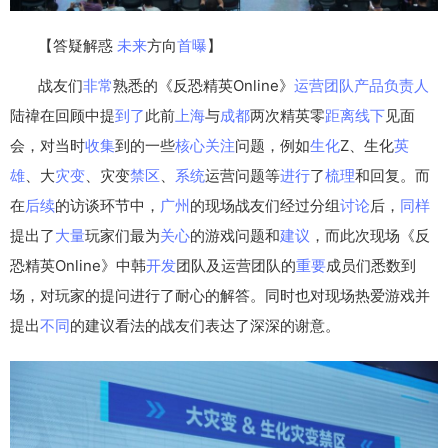
【答疑解惑
未来
方向
首曝
】
战友们
非常
熟悉的《反恐精英Online》
运营
团队
产品
负责人
陆禕在回顾中提
到了
此前
上海
与
成都
两次精英零
距离
线下
见面
会，对当时
收集
到的一些
核心
关注
问题，例如
生化
Z、生化
英
雄
、大
灾变
、灾变
禁区
、
系统
运营问题等
进行
了
梳理
和回复。而
在
后续
的访谈环节中，
广州
的现场战友们经过分组
讨论
后，
同样
提出了
大量
玩家们最为
关心
的游戏问题和
建议
，而此次现场《反
恐精英Online》中韩
开发
团队及运营团队的
重要
成员们悉数到
场，对玩家的提问进行了耐心的解答。同时也对现场热爱游戏并
提出
不同
的建议看法的战友们表达了深深的谢意。