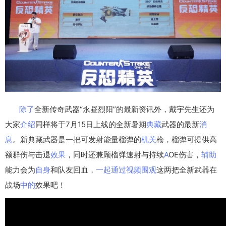
除了
全新传奇武器“永昼烈阳”的最新资讯外，戴宇先生还为
大家
介绍
同样将于7月15日上线的全新暑期
典藏
武器的最新
消
息
。新典藏武器是一把可发射能量榴弹的
机关
枪，榴弹可提供高
额群伤与击退
效果
，同时还兼顾榴弹速射与持续
A
OE伤害，
辅助
能力会为
自身
和队友回血，
一起
通过
视频
围观
这两把全新武器在
战场
中的
效果吧！