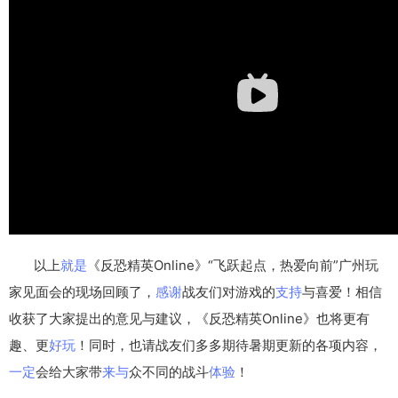
以上
就是
《反恐精英Online》“飞跃起点，热爱向前”广州玩
家见面会的现场回顾了，
感谢
战友们对游戏的
支持
与喜爱！相信
收获了大家提出的意见与建议，《反恐精英Online》也将更有
趣、更
好玩
！同时，也请战友们多多期待暑期更新的各项内容，
一定
会给大家带
来与
众不同的战斗
体验
！