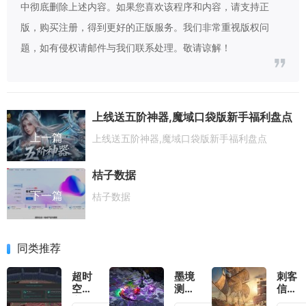
中彻底删除上述内容。如果您喜欢该程序和内容，请支持正
版，购买注册，得到更好的正版服务。我们非常重视版权问
题，如有侵权请邮件与我们联系处理。敬请谅解！
上线送五阶神器,魔域口袋版新手福利盘点
上一篇
上线送五阶神器,魔域口袋版新手福利盘点
桔子数据
下一篇
桔子数据
同类推荐
超时
墨境
刺客
空地
测
信条
牢测
评：
黑旗