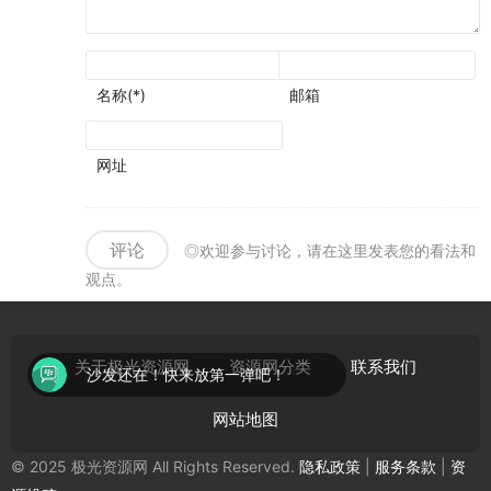
名称(*)
邮箱
网址
评论
◎欢迎参与讨论，请在这里发表您的看法和
观点。
关于极光资源网
资源网分类
联系我们
沙发还在！快来放第一弹吧！
网站地图
© 2025 极光资源网 All Rights Reserved.
隐私政策
|
服务条款
|
资