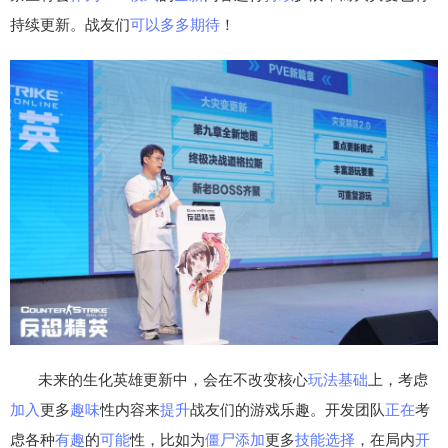
持续更新。战友们
可以
多多
期待
！
未来的生化英雄更新中，会在不改变核心
玩法
基础
上，考虑
加入
更多
趣味
性内容来
提升
战友们的游戏乐趣。开发团队
正在
考
虑各种
有趣
的
可能
性，比如为
僵尸
添加
更多
技能
选择
，在局内
开