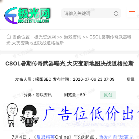
当前位置：
极光资源网
>>
游戏资讯
>>
CSOL暑期传奇武器曝
光,大灾变新地图决战道格拉斯
CSOL暑期传奇武器曝光,大灾变新地图决战道格拉斯
发布人员：曦阳SEO
发布时间：2026-07-06 23:37:09
所属
原创
分类：
游戏资讯
浏览量：59
7月4日，《
反恐
精英
Online》“飞跃起点，
热爱
向前
”
玩家
见