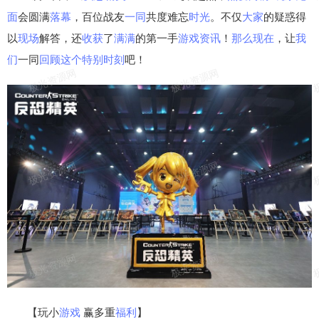
面
会圆满
落幕
，百位战友
一同
共度难忘
时光
。不仅
大家
的疑惑得
以
现场
解答，还
收获
了
满满
的第一手
游戏资讯
！
那么
现在
，让
我
们
一同
回顾
这个
特别
时刻
吧！
【玩小
游戏
赢多重
福利
】