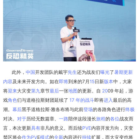
此外，
中国
开发团队的戴宇
先生
还为战友们
曝光
了
暑期
更新
内容
及未来开发方向。如在
即将
到来的7月
15
日新
版本
中，大家
将
迎来
大灾变
第九
章节
最后
一张
地图
的更新。自
20
09 年起，游
戏
角色
们与道格拉斯财团延续了
17
年的
战斗
即将
进入
最后的高
潮。
幕后
黑手道格拉斯·雅各布将与此前
登场
的各路角色进行
终极
对决。
对于
历经无数篇章、
一路
陪伴这段漫长
旅程
的
各位
战友而
言，本次更新
具有
非凡的意义。而后续
PVE
内容开发方向，灾变
禁区将会
作为
PV
E
模式
的
全新
内容进行
持续
扩展，而大灾变也将