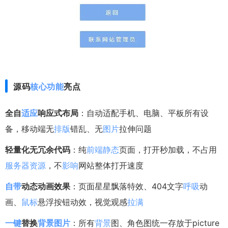
源码
核心
功能
亮点
全自
适应
响应式布局
：自动适配手机、电脑、平板所有设
备，移动端无
排版
错乱、无
图片
拉伸问题
轻量化无冗余代码
：纯
前端
静态
页面，打开秒加载，不占用
服务器
资源
，不
影响
网站整体打开速度
自带
动态动画效果
：页面星星飘落特效、404文字
呼吸
动
画、
鼠标
悬浮按钮动效，视觉观感
拉满
一键
替换
背景图片
：所有
背景
图、角色图统一存放于picture