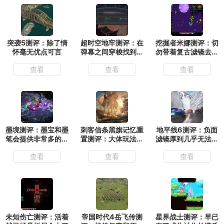
突袭5测评：除了情
超时空地牢测评：在
挖掘者米娜测评：切
怀毫无优点可言
弹幕之间穿梭找到合
勿带着复古滤镜去看
适的位置输出
待
查看
查看
查看
墨境测评：墨宝和墨
刺客信条黑旗记忆重
地平线6测评：负面
笔会提供非常多的构
置测评：大体玩法不
滤镜厚到几乎无法忽
筑流派
变的情况下增强了视
视
查看
查看
查看
觉表现
未知伤亡测评：活着
帝国时代4岳飞传测
星界战士测评：早已