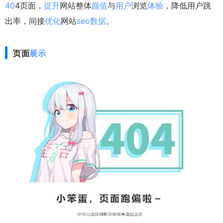
40
4页面，
提升
网站整体
颜值
与
用户
浏览
体验
，降低用户跳
出率，间接
优化
网站
seo
数据
。
页面
展示