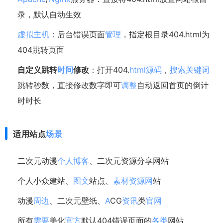
录，默认自动生效
虚拟主机
：后台错误页面
管理
，指定根目录404.html为
404跳转页面
自定义跳转
时间
修改
：打开404.
html源码
，
搜索
关键词
跳转秒数
，直接修改数字即可
调整
自动返回首页的倒计
时时长
适用站点
场景
二次元动漫
个人
博客
、二次元资源分享网站
个人小众建站、
图文
站点、
素材
资源网
站
动漫
周边
、二次元壁纸、
A
CG
资讯
类
官网
所有
需要
美化
官方
默认404错误页面的
各类
网站