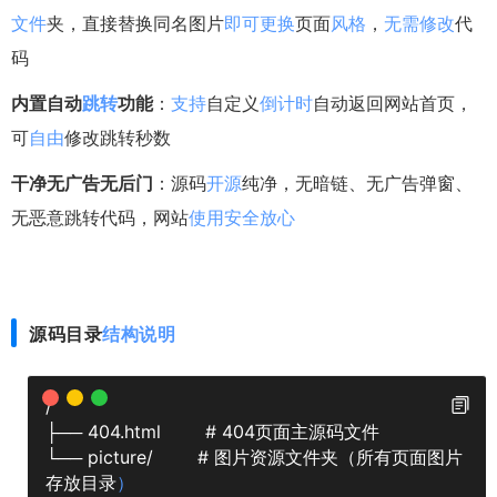
文件
夹，直接替换同名图片
即可
更换
页面
风格
，
无需
修改
代
码
内置自动
跳转
功能
：
支持
自定义
倒计时
自动返回网站首页，
可
自由
修改跳转秒数
干净无广告无后门
：源码
开源
纯净，无暗链、无广告弹窗、
无恶意跳转代码，网站
使用
安全
放心
源码目录
结构
说明
/
├── 404.html        # 404页面主源码文件
└── picture/        # 图片资源文件夹（所有页面图片
存放目录
）