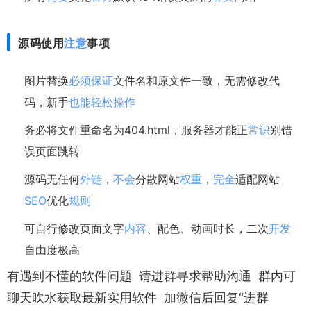
源码使用
注意
事项
图片替换
必须
保证
文件名和原文件一致，无需修改代
码，新手
也能
轻松
操作
务必将文件重命名为404.html，服务器才能正
常识
别错
误页面跳转
源码无任何
外链
，
不会
分散网站
权重
，
完全
适配网站
SEO
优化
规则
可自行修改页面文字
内容
、配色、动画时长，二次
开发
自由度极高
有遇到不懂的软件问题 请进群寻求帮助沟通 群内可
聊天吹水获取最新实用软件 加微信后回复“进群