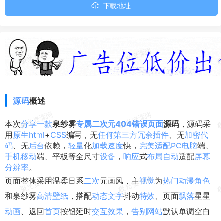
下载地址
源码
概述
本次
分享
一款
泉纱雾
专属
二次元
404
错误
页面
源码
，源码采
用
原生
html
+
CSS
编写，无
任何
第三方
冗余
插件
、无
加密
代
码
、无
后台
依赖，
轻量
化
加载
速度
快，
完美
适配
PC
电脑
端、
手机
移动
端、平板等全尺寸
设备
，
响应
式
布局
自动
适配
屏幕
分辨率
。
页面整体采用温柔日系
二次
元画风，主
视觉
为
热门
动漫
角色
和泉纱雾
高清
壁纸
，搭配
动态
文字
抖动
特效
、页面
飘落
星星
动画
、返回
首页
按钮延时
交互
效果
，
告别
网站
默认单调空白