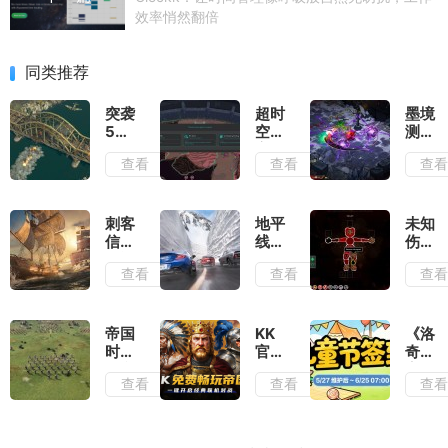
效率悄然翻倍
同类推荐
突袭
超时
墨境
5测
空地
测
评：
牢测
评：
查看
查看
查
除了
评：
墨宝
情怀
在弹
和墨
毫无
幕之
笔会
优点
间穿
提供
刺客
地平
未知
可言
梭找
非常
信条
线6
伤亡
到合
多的
黑旗
测
测
查看
查看
查
适的
构筑
记忆
评：
评：
位置
流派
重置
负面
活着
输出
测
滤镜
就已
评：
厚到
经是
帝国
KK
《洛
大体
几乎
拼尽
时代
官方
奇》
玩法
无法
全力
4岳
对战
童趣
查看
查看
查
不变
忽视
了
飞传
平台
一
的情
测
《帝
夏,
况下
评：
国时
儿童
增强
战役
代
节签