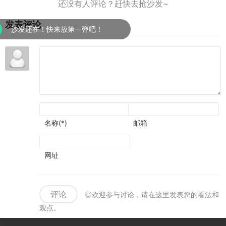
了视
叙事
2》
到活
觉表
和历
火爆
动上
现
发表评论
史氛
上
线
沙发还在！快来放第一弹吧！
围可
线,
圈可
叫上
点
兄弟
再战
一局
名称(*)
邮箱
网址
评论
◎欢迎参与讨论，请在这里发表您的看法和
观点。