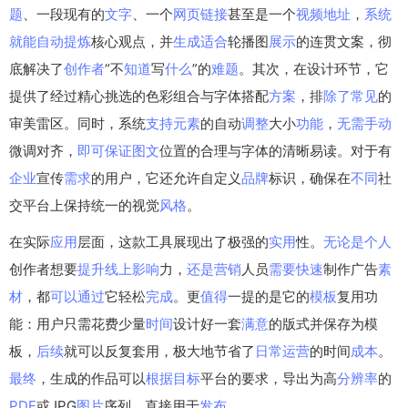
题
、一段现有的
文字
、一个
网页
链接
甚至是一个
视频
地址
，
系统
就能
自动
提炼
核心观点，并
生成
适合
轮播图
展示
的连贯文案，彻
底解决了
创作者
“不
知道
写
什么
”的
难题
。其次，在设计环节，它
提供了经过精心挑选的色彩组合与字体搭配
方案
，排
除了
常见
的
审美雷区。同时，系统
支持
元素
的自动
调整
大小
功能
，
无需
手动
微调对齐，
即可
保证
图文
位置的合理与字体的清晰易读。对于有
企业
宣传
需求
的用户，它还允许自定义
品牌
标识，确保在
不同
社
交平台上保持统一的视觉
风格
。
在实际
应用
层面，这款工具展现出了极强的
实用
性。
无论是
个人
创作者想要
提升
线上
影响
力，
还是
营销
人员
需要
快速
制作广告
素
材
，都
可以
通过
它轻松
完成
。更
值得
一提的是它的
模板
复用功
能：用户只需花费少量
时间
设计好一套
满意
的版式并保存为模
板，
后续
就可以反复套用，极大地节省了
日常
运营
的时间
成本
。
最终
，生成的作品可以
根据
目标
平台的要求，导出为高
分辨率
的
PDF
或JPG
图片
序列，直接用于
发布
。