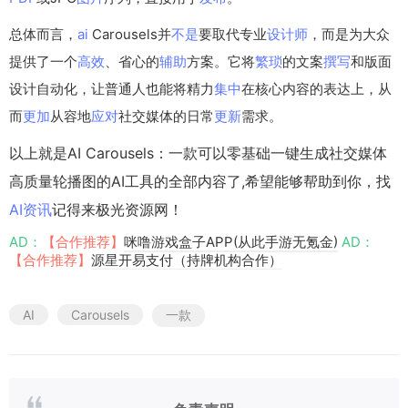
总体而言，
ai
Carousels并
不是
要取代专业
设计师
，而是为大众
提供了一个
高效
、省心的
辅助
方案。它将
繁琐
的文案
撰写
和版面
设计自动化，让普通人也能将精力
集中
在核心内容的表达上，从
而
更加
从容地
应对
社交媒体的日常
更新
需求。
以上就是AI Carousels：一款可以零基础一键生成社交媒体
高质量轮播图的AI工具的全部内容了,希望能够帮助到你，找
AI资讯
记得来极光资源网！
AD：
【合作推荐】
咪噜游戏盒子APP(从此手游无氪金)
AD：
【合作推荐】
源星开易支付（持牌机构合作）
AI
Carousels
一款