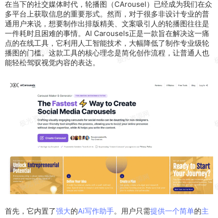
在当下的
社交
媒体
时代
，轮播图（C
A
rousel
）
已经
成为
我们
在众
多
平台
上
获取
信息的
重要
形式。然而，
对于
很多非
设计
专业
的
普
通
用户
来说
，
想要
制作
出
排版
精美、
文案
吸引
人的
轮播图往往是
一件耗时且困难的事情。
AI
Carousels
正是
一款
旨在
解决
这一痛
点的
在线
工具
，它
利用
人工智能
技术
，
大幅
降低了制作专业级轮
播图的
门槛
。这款工具的
核心
理念是简化
创作
流程
，让
普通人
也
能
轻松
驾驭
视觉
内容
的表达。
首先，它内置了
强大
的
Ai
写作
助手
。用户只需
提供
一个
简单
的
主