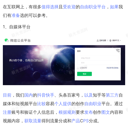
在互联网上，有很多
值得
选择
且
受欢迎
的
自由职业
平台
，
如果
我
们有
准备
选的可以参考。
1、自媒体平台
目前
，我们
国内
的
抖音
快手
、头条百家号，
以及
知乎等
第三方
自
媒体和短视频平台
比较
容易
个人
提供
的创作
自由
职业
平台。通过
注册
账号和验证个人信息后，
根据
规则
要求
发布
创作
图文
内容和
视频内容，
获取
流量
得到流量分成和
产品
C
PS
分成。