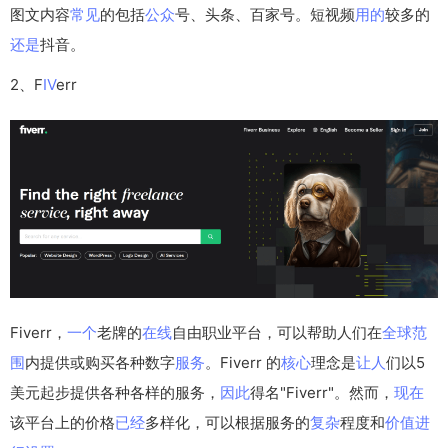
图文内容
常见
的包括
公众
号、头条、百家号。短视频
用的
较多的
还是
抖音。
2、F
IV
err
Fiverr，
一个
老牌的
在线
自由职业平台，可以帮助人们在
全球
范
围
内提供或购买各种数字
服务
。Fiverr 的
核心
理念是
让人
们以5
美元起步提供各种各样的服务，
因此
得名"Fiverr"。然而，
现在
该平台上的价格
已经
多样化，可以根据服务的
复杂
程度和
价值
进