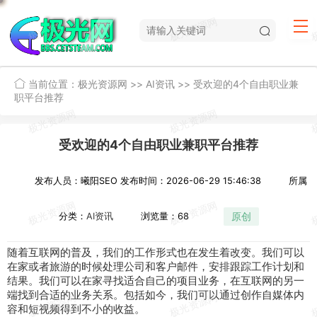
当前位置：
极光资源网
>>
AI资讯
>>
受欢迎的4个自由职业兼
职平台推荐
受欢迎的4个自由职业兼职平台推荐
发布人员：曦阳SEO
发布时间：2026-06-29 15:46:38
所属
原创
分类：
AI资讯
浏览量：68
随着互联网的普及，
我们
的
工作
形式也在
发生
着改变。我们
可以
在家或者旅游的
时候
处理
公司
和客户
邮件
，
安排
跟踪工作
计划
和
结果。我们可以在家
寻找
适合
自己
的
项目
业务，在互联网的另
一
端
找到合适的业务关系。
包括
如今
，我们可以
通过
创作
自
媒体
内
容
和短
视频
得到不小的收益。