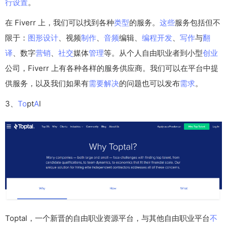
行
设置
。
在 Fiverr 上，我们可以找到各种
类型
的服务。
这些
服务包括但不
限于：
图形
设计
、视频
制作
、
音频
编辑、
编程
开发
、
写作
与
翻
译
、数字
营销
、
社交
媒体
管理
等。从个人自由职业者到小型
创业
公司，Fiverr 上有各种各样的服务供应商。我们可以在平台中提
供服务，以及我们如果有
需要
解决
的问题也可以发布
需求
。
3、
To
pt
A
l
Toptal，一个新晋的自由职业资源平台，与其他自由职业平台
不