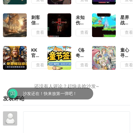
除了
评：
评：
情怀
在弹
切勿
毫无
幕之
带着
优点
间穿
复古
刺客
未知
星界
可言
梭找
滤镜
信条
伤亡
战士
到合
去看
黑旗
测
测
查看
查看
查
适的
待
记忆
评：
评：
位置
重置
活着
早已
输出
测
就已
有了
评：
经是
成为
KK
《洛
童心
大体
拼尽
神作
官方
奇》
寻趣
玩法
全力
的潜
对战
童趣
《第
查看
查看
查
不变
了
质
平台
一
五人
的情
《帝
夏,
格》
况下
国时
儿童
六一
增强
代
节签
活动
了视
2》
到活
今日
觉表
火爆
动上
上线
沙发还在！快来放第一弹吧！
现
发表评论
上
线
线,
叫上
兄弟
再战
一局