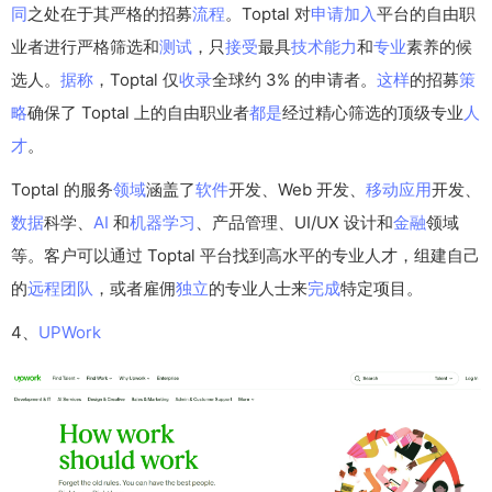
同
之处在于其严格的招募
流程
。Toptal 对
申请
加入
平台的自由职
业者进行严格筛选和
测试
，只
接受
最具
技术
能力
和
专业
素养的候
选人。
据称
，Toptal 仅
收录
全球约 3% 的申请者。
这样
的招募
策
略
确保了 Toptal 上的自由职业者
都是
经过精心筛选的顶级专业
人
才
。
Toptal 的服务
领域
涵盖了
软件
开发、Web 开发、
移动
应用
开发、
数据
科学、
AI
和
机器
学习
、产品管理、UI/UX 设计和
金融
领域
等。客户可以通过 Toptal 平台找到高水平的专业人才，组建自己
的
远程
团队
，或者雇佣
独立
的专业人士来
完成
特定项目。
4、
UP
Work