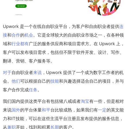
Upwork 是一个在线自由职业平台，为客户和自由职业者提供
连
接
和
合作
的
机会
。它是全球较大的自由职业市场之一，在各种领
域和
行业
都有
广泛的服务供应商和项目需求方。在 Upwork 上，
客户可以发布项目需求，包括但不限于软件开发、设计、写作、
翻译、营销、客户服务等。
对于
自由职业者
来说
，Upwork 提供了一个成为数字工作者的机
会。
他们
可以根据自己的
技能
和兴趣选择适合自己的项目，并与
客户合作完成
任务
。
我们国内提供这类平台有包括猪八戒或者
淘宝
有一些，但是相对
来说
国外
的平台体量
和平
台比较成熟，如果我们有
一定
的英文能
力和IT技能，可以在这些主流平台注册且发布提供的服务信息，
从
兼职
开始，找到和积累
长期
的客户。