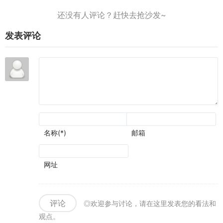
增强
厚到
经是
成为
了视
几乎
拼尽
神作
觉表
无法
全力
的潜
现
发表评论
忽视
了
质
名称(*)
邮箱
网址
评论
◎欢迎参与讨论，请在这里发表您的看法和
观点。