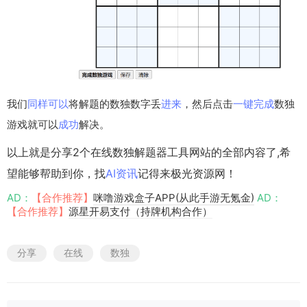
我们
同样
可以
将解题的数独数字丢
进来
，然后点击
一键
完成
数独
游戏就可以
成功
解决。
以上就是分享2个在线数独解题器工具网站的全部内容了,希
望能够帮助到你，找
AI资讯
记得来极光资源网！
AD：
【合作推荐】
咪噜游戏盒子APP(从此手游无氪金)
AD：
【合作推荐】
源星开易支付（持牌机构合作）
分享
在线
数独