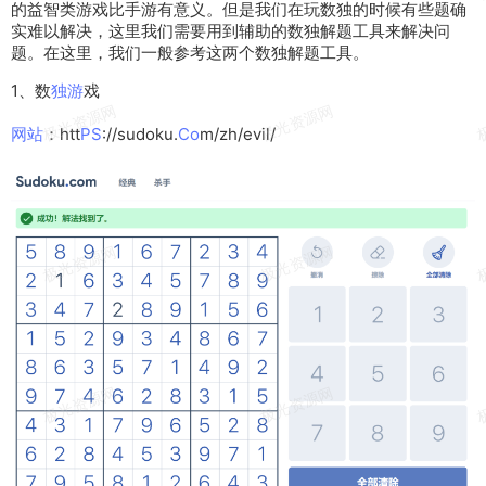
的益智类
游戏
比
手游
有意义。但是我们在玩数独的
时候
有些题
确
实
难以
解决
，
这里
我们
需要
用到
辅助
的数独解题
工具
来解决问
题。在这里，我们一般参考这两个数独解题工具。
1、数
独游
戏
网站
：htt
PS
://sudoku.
Co
m/zh/evil/