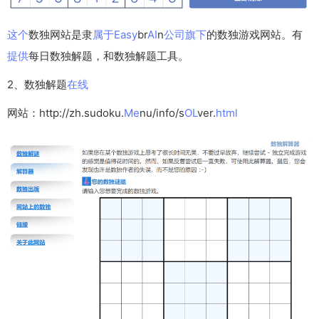
这个
数独网站是隶
属于
Easy
br
AI
n
公司
旗下
的数独游戏网站。有
提供
每日数独解题，和数独解题工具。
2、数独解题
在线
网站：http://zh.sudoku.
Me
nu/info/s
OL
ver.
html