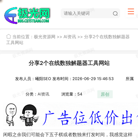
当前位置：
极光资源网
>>
AI资讯
>>
分享2个在线数独解题器
工具网站
分享2个在线数独解题器工具网站
发布人员：曦阳SEO
发布时间：2026-06-29 15:46:53
所属
原创
分类：
AI资讯
浏览量：54
闲暇之余
我们
可能
会下五子棋或者
数独
来打发
时间
，我
感觉
这样