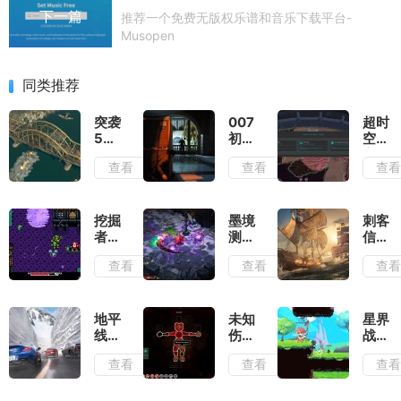
下一篇
推荐一个免费无版权乐谱和音乐下载平台-
Musopen
同类推荐
突袭
007
超时
5测
初露
空地
评：
锋芒
牢测
查看
查看
查
除了
测
评：
情怀
评：
在弹
毫无
行动
幕之
优点
准则
间穿
挖掘
墨境
刺客
可言
就是
梭找
者米
测
信条
出其
到合
娜测
评：
黑旗
查看
查看
查
不意
适的
评：
墨宝
记忆
位置
切勿
和墨
重置
输出
带着
笔会
测
复古
提供
评：
地平
未知
星界
滤镜
非常
大体
线6
伤亡
战士
去看
多的
玩法
测
测
测
查看
查看
查
待
构筑
不变
评：
评：
评：
流派
的情
负面
活着
早已
况下
滤镜
就已
有了