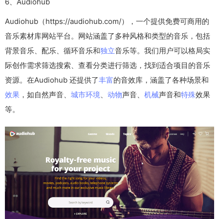
6、Audiohub
Audiohub（https://audiohub.com/），一个提供免费可商用的
音乐素材库网站平台。网站涵盖了多种风格和类型的音乐，包括
背景音乐、配乐、循环音乐和
独立
音乐等。我们用户可以格局实
际创作需求筛选搜索、查看分类进行筛选，找到适合项目的音乐
资源。在Audiohub 还提供了
丰富
的音效库，涵盖了各种场景和
效果
，如自然声音、
城市
环境
、
动物
声音、
机械
声音和
特殊
效果
等。