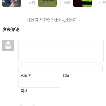
查看
查看
查
待
构筑
不变
评：
飞传
评：
流派
的情
负面
测
早已
况下
滤镜
评：
有了
增强
厚到
战役
成为
了视
几乎
叙事
神作
觉表
无法
和历
的潜
现
发表评论
忽视
史氛
质
围可
圈可
点
名称(*)
邮箱
网址