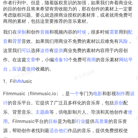
作者
行列中。但是，随着
版权
意识的
加强
，
如果
我们奔着
商业
化
的目的
创作
且将来
希望
有营收
能力
的，那在创作的
素材
上
一定
要
考虑版权问题。
要么
就
选择
商业
授权
的素材库，或者就用
免费
可
商
用的
素材，
包括
这里
要
推荐
的
音乐
素材。
我们在
录制
和创作
音频
和视频内容的
时候
，很多时候
需要
用到
配
音
和
背景
音效。如果我们用商业不免费的素材以后难免有
风险
，
这里我们
可以
选择
这些
有
提供
商业免费的素材内容用于内容创
作。在这篇
文章
中，小编
准备
10
个免费可
商用
的音乐素材
网站
平
台
，
应该
是
值得
收藏的。
1、Fil
MM
usic
Filmmusic（filmmusic.io
）
，是
一个
专门为
电影
和影视
制作
而
设
计
的音乐平台。它提供了广泛且多样化的音乐库，包括
原创
配
乐、背景音乐、
主题曲
等，供电影制片人、导演和其他创作者
使
用
。Filmmusic平台的
目标
是为电影
行业
提供
高质量
的音乐资
源，帮助创作者找到最
适合
他们
作品的音乐，提供免费授权使