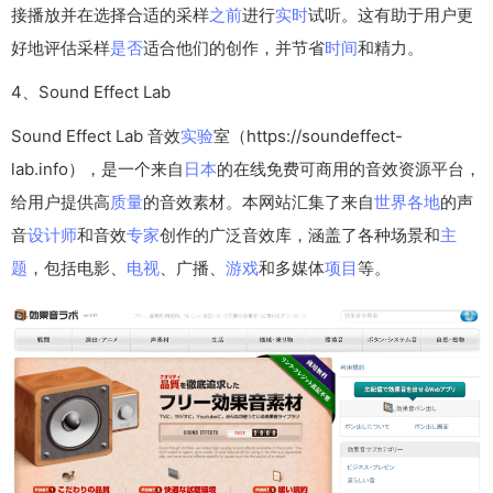
接播放并在选择合适的采样
之前
进行
实时
试听。这有助于用户更
好地评估采样
是否
适合他们的创作，并节省
时间
和精力。
4、Sound Effect Lab
Sound Effect Lab 音效
实验
室（https://soundeffect-
lab.info），是一个来自
日本
的在线免费可商用的音效资源平台，
给用户提供高
质量
的音效素材。本网站汇集了来自
世界
各地
的声
音
设计师
和音效
专家
创作的广泛音效库，涵盖了各种场景和
主
题
，包括电影、
电视
、广播、
游戏
和多媒体
项目
等。