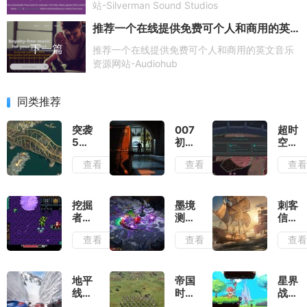
站-Silverman Sound Studios
推荐一个在线提供免费可个人和商用的英文音乐资源网站-Audiohub
下一篇
推荐一个在线提供免费可个人和商用的英文音乐
资源网站-Audiohub
同类推荐
突袭
007
超时
5测
初露
空地
评：
锋芒
牢测
查看
查看
查
除了
测
评：
情怀
评：
在弹
毫无
行动
幕之
优点
准则
间穿
挖掘
墨境
刺客
可言
就是
梭找
者米
测
信条
出其
到合
娜测
评：
黑旗
查看
查看
查
不意
适的
评：
墨宝
记忆
位置
切勿
和墨
重置
输出
带着
笔会
测
复古
提供
评：
地平
帝国
星界
滤镜
非常
大体
线6
时代
战士
去看
多的
玩法
测
4岳
测