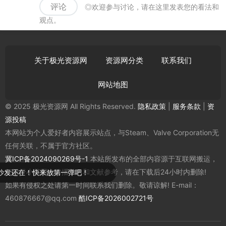
评论
◎欢迎参与讨论，请在这里发表您的看法和
观点。
关于极光资源网
资源网分类
联系我们
网站地图
© 2025 极光资源网 All Rights Reserved.
隐私政策
|
服务条款
|
资
源投稿
本网站为个人爱好者内容展示站点，与Steam、Valve Corporation无
任何关联，不属于官方社区。
冀ICP备2024090269号-1
本站所发布的全部内容源于互联网搬运，
仅限于小范围内传播学习和文献参考，请在下载后24小时内删除!
在！快来放第一弹吧！
如果有侵权之处请第一时间联系我们删除。敬请谅解! E-mail：
460876667@qq.com
酷ICP备2026002721号