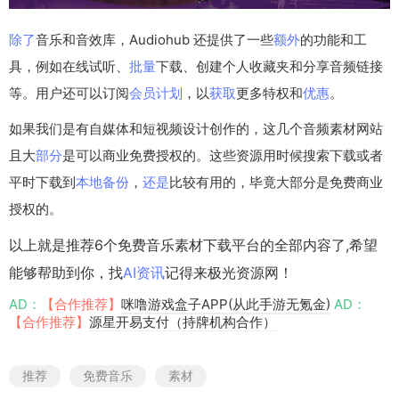
除了
音乐和音效库，Audiohub 还提供了一些
额外
的功能和工
具，例如在线试听、
批量
下载、创建个人收藏夹和分享音频链接
等。用户还可以订阅
会员
计划
，以
获取
更多特权和
优惠
。
如果我们是有自媒体和短视频设计创作的，这几个音频素材网站
且大
部分
是可以商业免费授权的。这些资源用时候搜索下载或者
平时下载到
本地
备份
，
还是
比较有用的，毕竟大部分是免费商业
授权的。
以上就是推荐6个免费音乐素材下载平台的全部内容了,希望
能够帮助到你，找
AI资讯
记得来极光资源网！
AD：
【合作推荐】
咪噜游戏盒子APP(从此手游无氪金)
AD：
【合作推荐】
源星开易支付（持牌机构合作）
推荐
免费音乐
素材