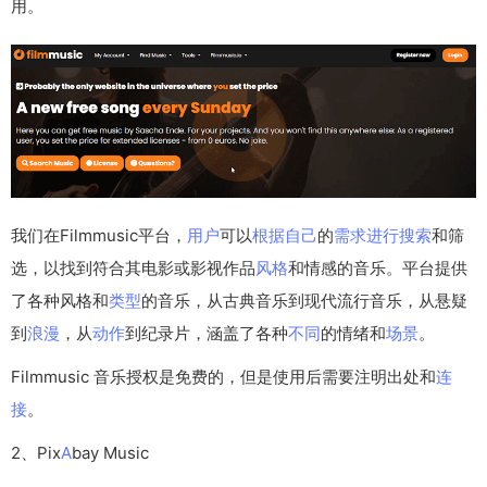
用。
我们在Filmmusic平台，
用户
可以
根据
自己
的
需求
进行
搜索
和筛
选，以找到符合其电影或影视作品
风格
和情感的音乐。平台提供
了各种风格和
类型
的音乐，从古典音乐到现代流行音乐，从悬疑
到
浪漫
，从
动作
到纪录片，涵盖了各种
不同
的情绪和
场景
。
Filmmusic 音乐授权是免费的，但是使用后需要注明出处和
连
接
。
2、Pix
A
bay Music