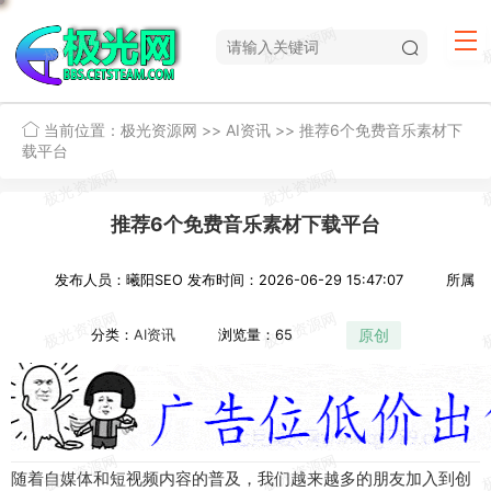
当前位置：
极光资源网
>>
AI资讯
>>
推荐6个免费音乐素材下
载平台
推荐6个免费音乐素材下载平台
发布人员：曦阳SEO
发布时间：2026-06-29 15:47:07
所属
原创
分类：
AI资讯
浏览量：65
随着自
媒体
和短
视频
内容
的普及，
我们
越来越
多的
朋友
加入
到
创