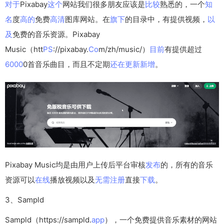
对于
Pixabay
这个
网站我们很多朋友应该是
比较
熟悉的，一个
知
名
度
高的
免费
高清
图库网站。在
旗下
的目录中，有提供视频，
以
及
免费的音乐资源。Pixabay
Music（htt
PS
://pixabay.
Co
m/zh/music/）
目前
有提供超过
6000
0首音乐曲目，而且不定期
还在
更新
新增
。
Pixabay Music均是由用户上传后平台审核
发布
的，所有的音乐
资源可以
在线
播放视频以及
无需
注册
直接
下载
。
3、Sampld
Sampld（https://sampld.
app
），一个免费提供音乐素材的网站