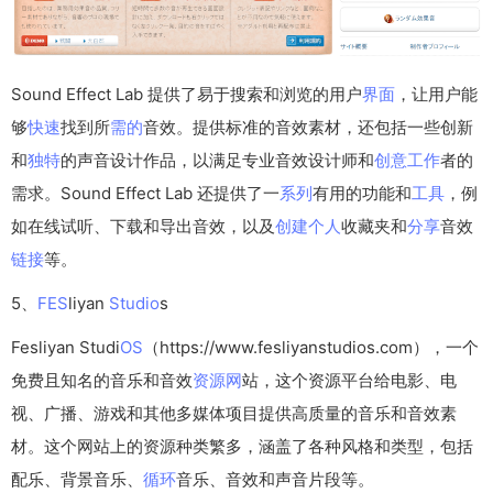
Sound Effect Lab 提供了易于搜索和浏览的用户
界面
，让用户能
够
快速
找到所
需的
音效。提供标准的音效素材，还包括一些创新
和
独特
的声音设计作品，以满足专业音效设计师和
创意
工作
者的
需求。Sound Effect Lab 还提供了一
系列
有用的功能和
工具
，例
如在线试听、下载和导出音效，以及
创建
个人
收藏夹和
分享
音效
链接
等。
5、
FES
liyan
Studio
s
Fesliyan Studi
OS
（https://www.fesliyanstudios.com），一个
免费且知名的音乐和音效
资源网
站，这个资源平台给电影、电
视、广播、游戏和其他多媒体项目提供高质量的音乐和音效素
材。这个网站上的资源种类繁多，涵盖了各种风格和类型，包括
配乐、背景音乐、
循环
音乐、音效和声音片段等。