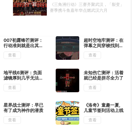
下一篇
《三角洲行动》三赛齐聚武汉，「裂变」
赛季携斗鱼嘉年华点燃武汉六月
007初露锋芒测评：
超时空地牢测评：在
行动准则就是出其不
弹幕之间穿梭找到合
意
适的位置输出
查看
查看
地平线6测评：负面
未知伤亡测评：活着
滤镜厚到几乎无法忽
就已经是拼尽全力了
视
查看
查看
星界战士测评：早已
《洛奇》童趣一夏,
有了成为神作的潜质
儿童节签到活动上线
查看
查看