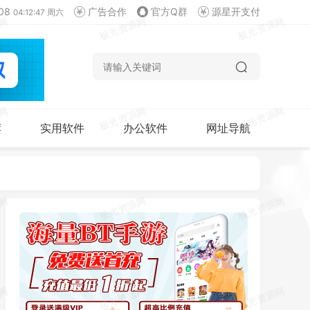
08
广告合作
官方Q群
源星开支付
04:12:48 周六
荐
实用软件
办公软件
网址导航