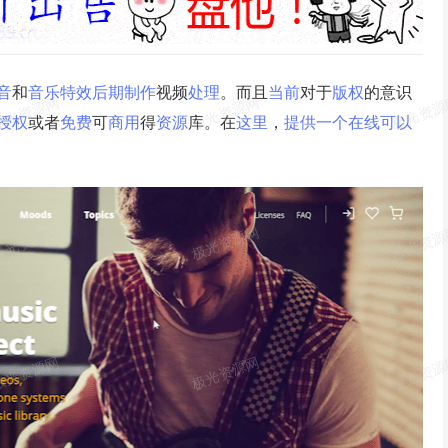
音
和
音乐
特效
后期
制作
视频
处理
。而且
当前
对于
版权
的意识
授权
或者
免费
可
商用
得
资源
库。在
这里
，
提供
一个
在线
可以