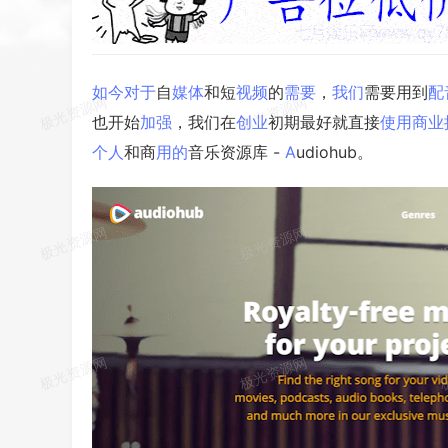
如今
对于
自
媒体
和短
视频
的
需要
，
我们
需要用到
配
也开始
加强
，我们在
创业
初期最好就直接
使用
商业
个人
和商
用的
音乐资源库 -
A
udiohub。