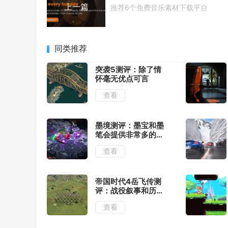
上一篇
推荐6个免费音乐素材下载平台
同类推荐
突袭5测评：除了情
怀毫无优点可言
查看
墨境测评：墨宝和墨
笔会提供非常多的构
筑流派
查看
帝国时代4岳飞传测
评：战役叙事和历史
氛围可圈可点
查看