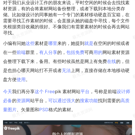
对于
我们
从业
设计
工作
的
朋友
来说
，平
时空
闲的
时候
会去找找
素
材
资源
，有的会将素材
网站
备份
整理，或者
下载
到
本地
分类存
储。比如做设计的同事她有
一个
专门的素材
移动
硬盘百宝箱，在
需要
寻找
工作素材的时候，会直接从她的磁盘中寻找，每个
文件
夹
根据
类目收藏的很好。不
像我
们有需要素材的时候会再去网站
寻找。
小编有问她
这些
素材是
哪里
来的，她提到
就是
在空闲的时候或者
在一些
前端
群里，
有人
分享
的，
包括
免费
可商
用的
网站素材资源
会整理下载下来，备用。有些时候虽然是网上有免费
在线
的，但
是也担心哪天网站打不开或者
无法
上网，直接存储在本地移动硬
盘方便
使用
。
今天
我们再分享
这个
Free
pik 素材网站
平台
，号称是前端
设计师
必备
的
资源网
站平台，
可以
通过
强大
的
搜索
功能
找到需要的
高质
量
图片
、矢量图和
PSD
格式的素材。