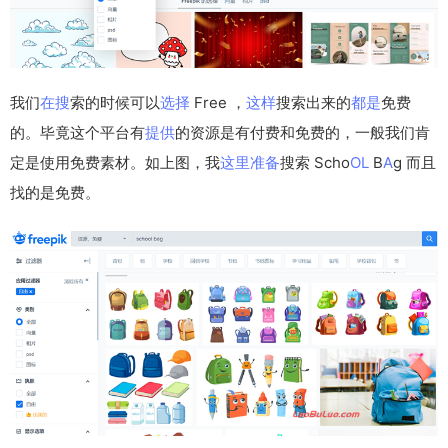
我们
在搜
索的时候可以
选择
Free ，
这样
搜索出来的
都是
免费
的。毕竟这个平台有
提供
的资源是有付费和免费的，一般我们肯
定是使用免费素材。如上图，我
这里
准备
搜索 Scho
OL
B
A
g 而且
找的是免费。