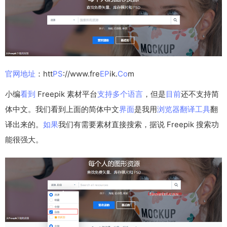
官网
地址
：htt
PS
://www.fre
EP
ik.
Co
m
小编
看到
Freepik 素材平台
支持
多个
语言
，但是
目前
还不支持简
体中文。我们看到上面的简体中文
界面
是我用
浏览器
翻译
工具
翻
译出来的。
如果
我们有需要素材直接搜索，据说 Freepik 搜索功
能很强大。