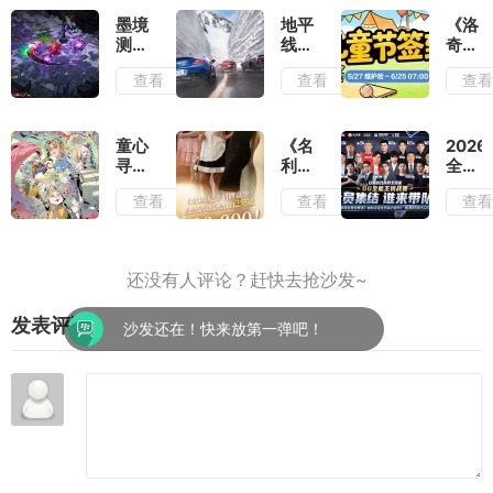
行动
幕之
带着
准则
间穿
复古
墨境
地平
《洛
就是
梭找
滤镜
测
线6
奇》
出其
到合
去看
评：
测
童趣
查看
查看
查
不意
适的
待
墨宝
评：
一
位置
和墨
负面
夏,
输出
笔会
滤镜
儿童
提供
厚到
节签
童心
《名
2026
非常
几乎
到活
寻趣
利场
全能
多的
无法
动上
《第
2》
王挑
查看
查看
查
构筑
忽视
线
五人
选角
战赛
流派
格》
倒计
震撼
六一
时7
开
活动
天总
启,
今日
票数
五大
上线
破12
经典
发表评论
万,
IP巅
沙发还在！快来放第一弹吧！
谁是
峰对
你心
决
中的
白月
光