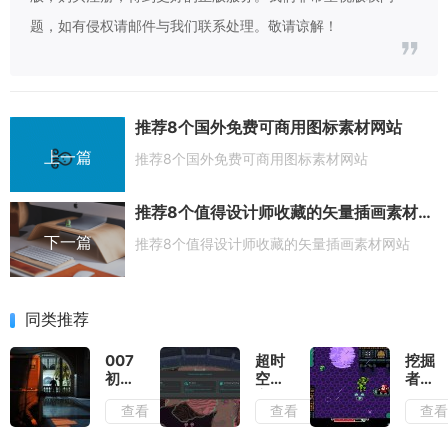
题，如有侵权请邮件与我们联系处理。敬请谅解！
推荐8个国外免费可商用图标素材网站
上一篇
推荐8个国外免费可商用图标素材网站
推荐8个值得设计师收藏的矢量插画素材网站
下一篇
推荐8个值得设计师收藏的矢量插画素材网站
同类推荐
007
超时
挖掘
初露
空地
者米
锋芒
牢测
娜测
查看
查看
查
测
评：
评：
评：
在弹
切勿