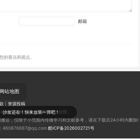
邮箱
您的看法和观点。
网站地图
款
|
资源投稿
oration无任何关联，不属于官方社区。
第一弹吧！
搬运，仅限于小范围内传播学习和文献参考，请在下载后24小时内删除!
0876667@qq.com
酷ICP备2026002721号