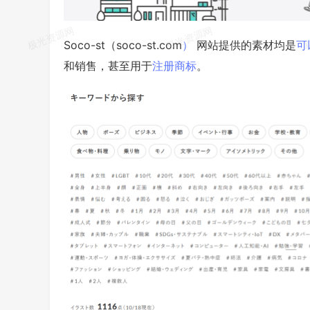
Soco-st（soco-st.com
）
网站提供的素材均是
可
和销售，甚至用于
注册
商标
。