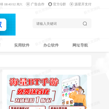
08
广告合作
官方Q群
源星开支付
08:40:53 周六
荐
实用软件
办公软件
网址导航