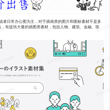
或者
日常
办公
图为主，
对于
插画
类的
图片
和
图标
素材
不是
多
网站，有
提供
大量
的插图类素材，
包括
人物、
建筑
、
金融
、
医