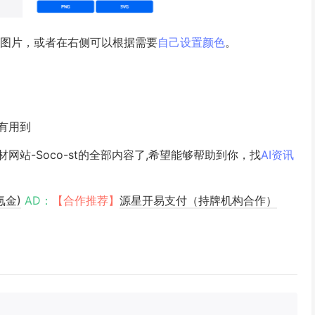
式图片，或者在右侧可以根据需要
自己
设置
颜色
。
有用到
站-Soco-st的全部内容了,希望能够帮助到你，找
AI资讯
氪金)
AD：
【合作推荐】
源星开易支付（持牌机构合作）