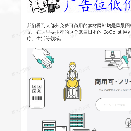
我们
看到
大
部分
免费
可商
用的
素材
网站
均是风景图
见。在
这里
要
推荐
的
这个
来自
日本
的 So
Co
-st 
疗
、
生活
等
领域
。