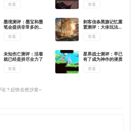
意
适的位置输出
查看
查看
墨境测评：墨宝和墨
刺客信条黑旗记忆重
笔会提供非常多的构
置测评：大体玩法不
筑流派
变的情况下增强了视
查看
查看
觉表现
未知伤亡测评：活着
星界战士测评：早已
就已经是拼尽全力了
有了成为神作的潜质
查看
查看