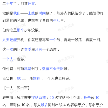
二
十年
了，问道
还在
。
散的是
我们
——
上线
的
时间
散了，能凑齐的队伍少了，能陪你打
到通宵的兄弟，也散在了各自的
生活
里。
但你心里
那个
少年没散。
只要
还能
开机，你就还想再练
一个
号、再走一段路、再赢一回。
这
一次
的问道
赛季
服
只有
一个态度：
一
个人
，也够。
低付费：封顶
就是
封顶，
数值
不会
无限
堆。
轻负担：
60
天一段
旅程
，一个人也走得完。
【一人，即一军】
赛季服上线了赛季
守护
系统
：
20
名守护可供召请，
攻击
位
10
名、障碍位 10 名，每人
最多
同时出战 4 名赛季守护，每名守护