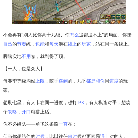
不会再有"别人比你高十几级、你
怎么
追都追不上"的局面。你按
自己
的
节奏
练，
也能
和
每天
泡在
线上
的
玩家
，站在同一条线上。
脚踏实地
不用
卷，就到得了顶。
【一人，也是众人】
每赛季等级均设
上限
，随手
遇到
的，几乎
都是
和你
同
进度
的玩
家。
想刷七星，有人卡在同一进度；想打
PK
，有人棋逢对手；想凑
个
攻略
，
开口
就搭上话。
你不必组队——单飞这条路
一直
在；
但当你想结伴的
时候
，比以往任
何时
候都更容易
遇上
对的人。