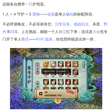
还能各自携带
一只
护驾宠。
1 人 + 4 守护 + 5
宠物
——
这就
是单人
畅玩
的标配阵容。
不必呼朋唤友，不必等谁有空。
日常
任务
、
挑战
玩法
、杀星、
野
外
B
OS
S、上古挑战，都能一个人
独立
扛下来；连试道
大会
也专
门开了单人
模式
——
PVP
战场
，你也照样能进去拼一拼。