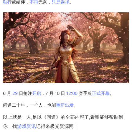
独行
或结伴，
不再
无奈，
只是
选择
。
6 月
29
日抢注
开启
，7 月 10 日
12
:
00
赛季服
正式
开幕
。
问道二十年，一个人，也能
重新
出发
。
以上就是一人,足以《问道》的全部内容了,希望能够帮助到
你，找
游戏资讯
记得来极光资源网！