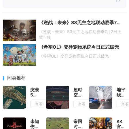
《逆战：未来》S3无主之地联动赛季7月2日正式上线
上一篇
《逆战：未来》S3无主之地联动赛季7月2日正
式上线
《希望OL》变异宠物系统今日正式破壳
下一篇
《希望OL》变异宠物系统今日正式破壳
同类推荐
突袭
超时
地平
5测
空地
线6
评：
牢测
测
查看
查看
查
除了
评：
评：
情怀
在弹
负面
毫无
幕之
滤镜
优点
间穿
厚到
未知
帝国
KK
可言
梭找
几乎
伤亡
时代
官方