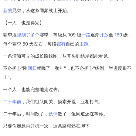
新的
兄弟，从这条同频线上开始。
【一人，也走得完】
赛季服
规划
了
多个
赛季，等级从 109 级
一路
逐渐
开放
至
18
0 级，
每个赛季 60 天左右，每段
都有
自己的
主题
。
一条清晰可见的成长路线图，从开头到结尾都能看见。
不必担心"刚
回归
就晚了一整年"，也不必担心"练到一半进度跟不
上"。
一个人，也能完整地走过去。
二十
年前
，我们组队闯关、摸索开荒、互相打气。
二十年后，时间散了，
伙伴
散了，但问道还在等你。
只要你愿意再开机一次，这条路就还在脚下——