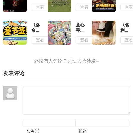
到合
无法
测
4岳
对战
查看
查看
查
适的
忽视
评：
飞传
平台
位置
活着
测
《帝
输出
就已
评：
国时
经是
战役
代
《洛
童心
《名
拼尽
叙事
2》
奇》
寻趣
利场
全力
和历
火爆
童趣
《第
2》
查看
查看
查
了
史氛
上
一
五人
选角
围可
线,
夏,
格》
倒计
圈可
叫上
儿童
六一
时7
点
兄弟
节签
活动
天总
再战
到活
今日
票数
一局
动上
上线
破12
发表评论
线
万,
谁是
你心
中的
白月
光
名称(*)
邮箱