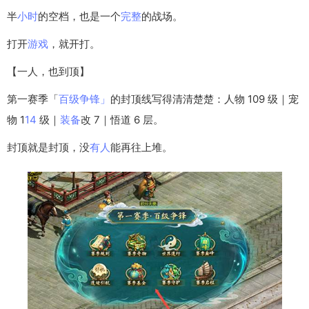
半
小时
的空档，也是一个
完整
的战场。
打开
游戏
，就开打。
【一人，也到顶】
第一赛季「
百级
争锋
」
的封顶线写得清清楚楚：人物 109 级｜宠
物 1
14
级｜
装备
改 7｜悟道 6 层。
封顶就是封顶，没
有人
能再往上堆。