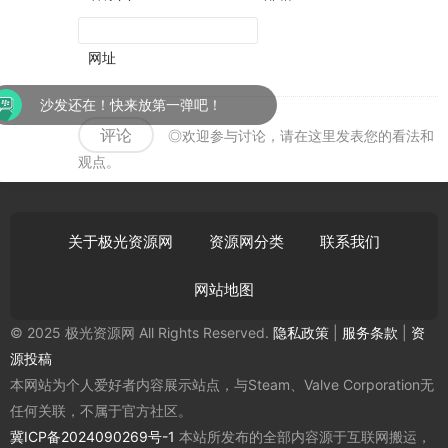
网址
沙发还在！快来放第一弹吧！
评论
◎欢迎参与讨论，请在这里发表您的看法和
观点。
关于极光资源网
资源网分类
联系我们
网站地图
© 2025 极光资源网 All Rights Reserved.
隐私政策
|
服务条款
|
资
源投稿
本网站为个人爱好者内容展示站点，与Steam、Valve Corporation无
任何关联，不属于官方社区。
冀ICP备2024090269号-1
本站所发布的全部内容源于互联网搬运，