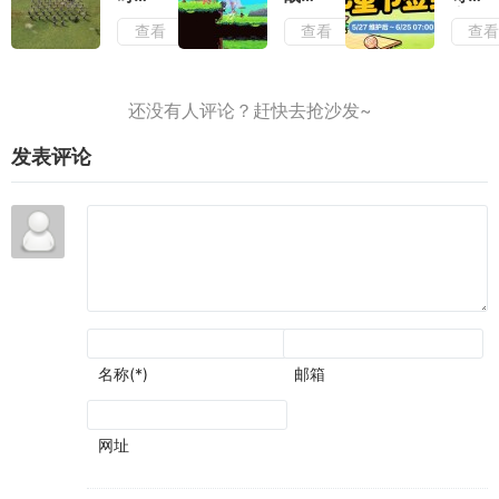
玩法
无法
全力
4岳
测
童趣
查看
查看
查
不变
忽视
了
飞传
评：
一
的情
测
早已
夏,
况下
评：
有了
儿童
增强
战役
成为
节签
了视
叙事
神作
到活
觉表
和历
的潜
动上
现
发表评论
史氛
质
线
围可
圈可
点
名称(*)
邮箱
网址