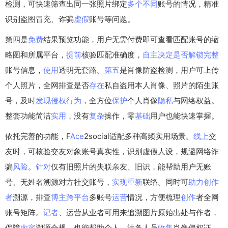
检测，可快速筛查出同一张照片绑定
多个
不同
账号的情况，精准
识别盗图冒充、诈骗
虚假
账号等问题。
第四是
免费
结果预览功能，用户无需付费即可查看匹配账号的缩
略图和所属平台，
提前
核验匹配准确度，
自主
决定
是否
解锁
完整
账号信息，
使用
透明无套路。
第五
是肖像防盗检测，用户可上传
个人照片，全网排查是否
存在
私自盗用本人肖像、照片的陌生账
号，及时
发现
侵权
行为
，全方位
保护
个人肖像
隐私
与网络权益。
整套功能简洁
实用
，没有
复杂
操作，零
基础
用户也能快速掌握。
依托完善的功能，F
Ace
2social适配多种高频实用场景。
线上
交
友时，可核验交友对象账号真实性，识别虚假人设，规避网络诈
骗
风险
。
针对
仅有旧照片的失联亲友、旧识，能帮助用户无账
号、无姓名溯源对方社交账号，
实现
重新
联络。同时可
助力
创作
者
溯源，排查
博主
跨平台
多账号
运营
情况，方便梳理
创作
者全网
账号矩阵。
记者
、运营从业者可用来追溯图片原始出处与作者，
保障
内容
溯源合规，也能帮助个人、法务人员
收集
肖像侵权证