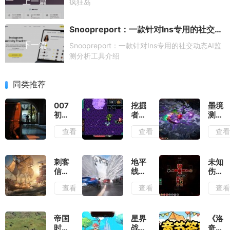
上一篇
疯狂岛
Snoopreport：一款针对Ins专用的社交动态AI监测分析工具介绍
下一篇
Snoopreport：一款针对Ins专用的社交动态AI监
测分析工具介绍
同类推荐
007
挖掘
墨境
初露
者米
测
锋芒
娜测
评：
查看
查看
查
测
评：
墨宝
评：
切勿
和墨
行动
带着
笔会
准则
复古
提供
刺客
地平
未知
就是
滤镜
非常
信条
线6
伤亡
出其
去看
多的
黑旗
测
测
查看
查看
查
不意
待
构筑
记忆
评：
评：
流派
重置
负面
活着
测
滤镜
就已
评：
厚到
经是
帝国
星界
《洛
大体
几乎
拼尽
时代
战士
奇》