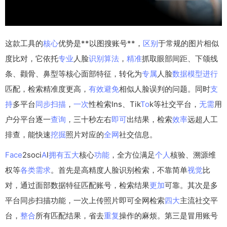
这款工具的
核心
优势是**以图搜账号**，
区别
于常规的图片相似
度比对，它依托
专业
人脸
识别
算法
，
精准
抓取眼部间距、下颌线
条、颧骨、鼻型等核心面部特征，转化为
专属
人脸
数据
模型
进行
匹配，检索精准度更高，
有效
避免
相似人脸误判的问题。同时
支
持
多平台
同步
扫描
，
一次
性检索Ins、Tik
To
k等社交平台，
无需
用
户分平台逐一
查询
，三十秒左右
即可
出结果，检索
效率
远超人工
排查，能快速
挖掘
照片对应的
全网
社交信息。
Face
2soci
A
l
拥有
五大
核心
功能
，全方位满足
个人
核验、溯源维
权等
各类
需求
。首先是高精度人脸识别检索，不靠简单
视觉
比
对，通过面部数据特征匹配账号，检索结果
更加
可靠。其次是多
平台同步扫描功能，一次上传照片即可全网检索
四大
主流社交平
台，
整合
所有匹配结果，省去
重复
操作的麻烦。第三是冒用账号