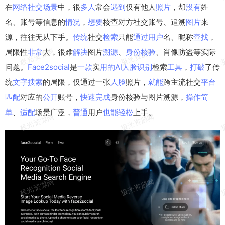
在
网络
社交
场景
中，很
多人
常会
遇到
仅有他人
照片
，却
没有
姓
名、账号等信息的
情况
，
想要
核查对方社交账号、追溯
图片
来
源，往往无从下手。
传统
社交
检索
只能
通过
用户
名、昵称
查找
，
局限性
非常
大，很难
解决
图片
溯源
、
身份
核验
、肖像防盗等实际
问题。
Face2social
是
一款
实
用的
AI
人脸识别
检索
工具
，
打破
了传
统
文字
搜索
的局限，仅通过一张
人脸
照片，
就能
跨主流社交
平台
匹配
对应的
公开
账号，
快速
完成
身份核验与图片溯源，
操作
简
单
、
适配
场景广泛，
普通
用户
也能
轻松
上手。