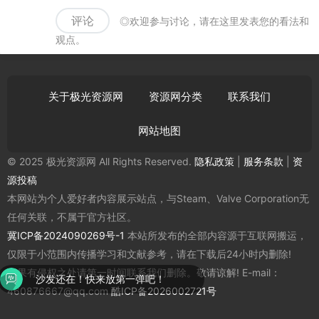
评论
◎欢迎参与讨论，请在这里发表您的看法和
观点。
关于极光资源网
资源网分类
联系我们
网站地图
© 2025 极光资源网 All Rights Reserved.
隐私政策
|
服务条款
|
资
源投稿
本网站为个人爱好者内容展示站点，与Steam、Valve Corporation无
任何关联，不属于官方社区。
冀ICP备2024090269号-1
本站所发布的全部内容源于互联网搬运，
仅限于小范围内传播学习和文献参考，请在下载后24小时内删除!
如果有侵权之处请第一时间联系我们删除。敬请谅解! E-mail：
沙发还在！快来放第一弹吧！
460876667@qq.com
酷ICP备2026002721号