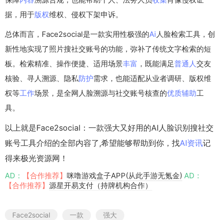
据，用于
版权
维权、侵权下架申诉。
总体而言，Face2social是一款实用性极强的
Ai
人脸检索工具，创
新性地实现了照片搜社交账号的功能，弥补了传统文字检索的短
板。检索精准、操作便捷、适用场景
丰富
，既能满足
普通人
交友
核验、寻人溯源、隐私
防护
需求，也能适配从业者调研、版权维
权等
工作
场景，是全网人脸溯源与社交账号核查的
优质
辅助
工
具。
以上就是Face2social：一款强大又好用的AI人脸识别搜社交
账号工具介绍的全部内容了,希望能够帮助到你，找
AI资讯
记
得来极光资源网！
AD：
【合作推荐】
咪噜游戏盒子APP(从此手游无氪金)
AD：
【合作推荐】
源星开易支付（持牌机构合作）
Face2social
一款
强大