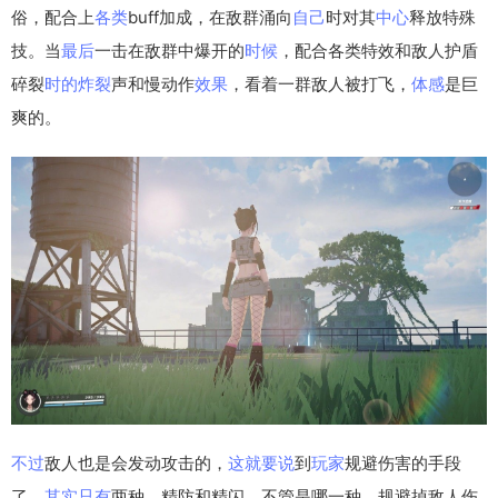
俗，配合上
各类
buff加成，在敌群涌向
自己
时对其
中心
释放特殊
技。当
最后
一击在敌群中爆开的
时候
，配合各类特效和敌人护盾
碎裂
时的
炸裂
声和慢动作
效果
，看着一群敌人被打飞，
体感
是巨
爽的。
不过
敌人也是会发动攻击的，
这就
要说
到
玩家
规避伤害的手段
了。
其实
只有
两种，精防和精闪。不管是哪一种，规避掉敌人伤