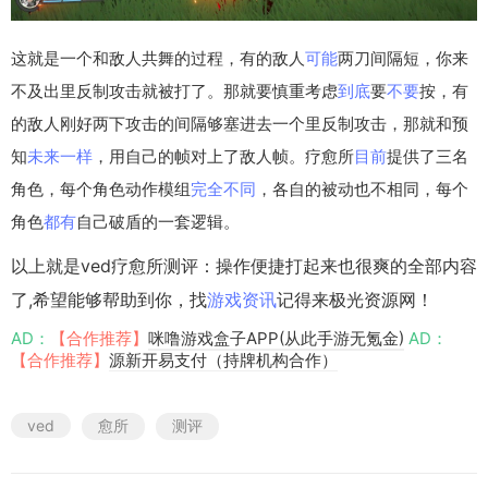
这就是一个和敌人共舞的过程，有的敌人
可能
两刀间隔短，你来
不及出里反制攻击就被打了。那就要慎重考虑
到底
要
不要
按，有
的敌人刚好两下攻击的间隔够塞进去一个里反制攻击，那就和预
知
未来
一样
，用自己的帧对上了敌人帧。疗愈所
目前
提供了三名
角色，每个角色动作模组
完全
不同
，各自的被动也不相同，每个
角色
都有
自己破盾的一套逻辑。
以上就是ved疗愈所测评：操作便捷打起来也很爽的全部内容
了,希望能够帮助到你，找
游戏资讯
记得来极光资源网！
AD：
【合作推荐】
咪噜游戏盒子APP(从此手游无氪金)
AD：
【合作推荐】
源新开易支付（持牌机构合作）
ved
愈所
测评