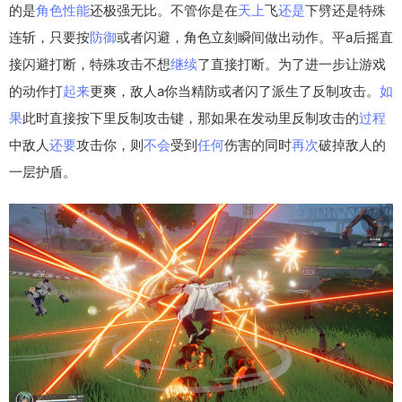
的是
角色
性能
还极强无比。不管你是在
天上
飞
还是
下劈还是特殊
连斩，只要按
防御
或者闪避，角色立刻瞬间做出动作。平a后摇直
接闪避打断，特殊攻击不想
继续
了直接打断。为了进一步让游戏
的动作打
起来
更爽，敌人a你当精防或者闪了派生了反制攻击。
如
果
此时直接按下里反制攻击键，那如果在发动里反制攻击的
过程
中敌人
还要
攻击你，则
不会
受到
任何
伤害的同时
再次
破掉敌人的
一层护盾。