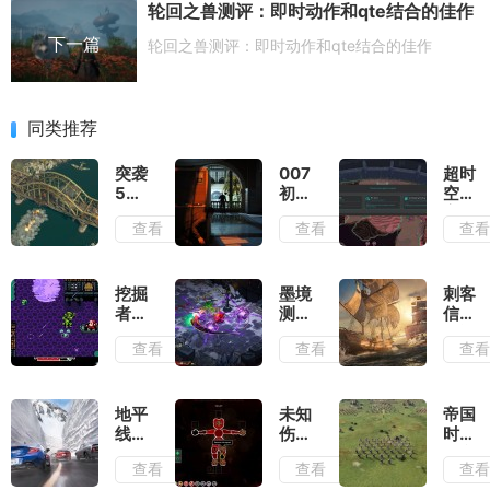
轮回之兽测评：即时动作和qte结合的佳作
下一篇
轮回之兽测评：即时动作和qte结合的佳作
同类推荐
突袭
007
超时
5测
初露
空地
评：
锋芒
牢测
查看
查看
查
除了
测
评：
情怀
评：
在弹
毫无
行动
幕之
优点
准则
间穿
挖掘
墨境
刺客
可言
就是
梭找
者米
测
信条
出其
到合
娜测
评：
黑旗
查看
查看
查
不意
适的
评：
墨宝
记忆
位置
切勿
和墨
重置
输出
带着
笔会
测
复古
提供
评：
地平
未知
帝国
滤镜
非常
大体
线6
伤亡
时代
去看
多的
玩法
测
测
4岳
查看
查看
查
待
构筑
不变
评：
评：
飞传