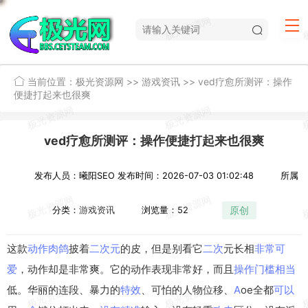
当前位置：
极光资源网
>>
游戏资讯
>>
ved疗愈所测评：操作
便捷打起来也很爽
ved疗愈所测评：操作便捷打起来也很爽
发布人员：曦阳SEO
发布时间：2026-07-03 01:02:48
所属
原创
分类：
游戏资讯
浏览量：52
这款
动作
肉鸽
披着
二次元
的皮，但是别看它
二次
元长相
非常
可
爱
，动作却是非常爽。它的动作表现非常好，而且
操作
门槛
相当
低。华丽的连段、暴力的
特效
、可怕的人物位移、
A
oe全都
可以