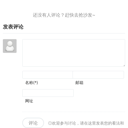
流派
的情
负面
活着
测
况下
滤镜
就已
评：
增强
厚到
经是
战役
了视
几乎
拼尽
叙事
觉表
无法
全力
和历
现
发表评论
忽视
了
史氛
围可
圈可
点
名称(*)
邮箱
网址
评论
◎欢迎参与讨论，请在这里发表您的看法和