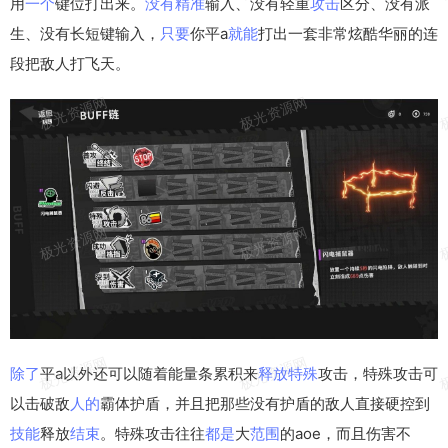
用
一个
键位打出来。
没有
精准
输入、没有轻重
攻击
区分、没有派
生、没有长短键输入，
只要
你平a
就能
打出一套非常炫酷华丽的连
段把敌人打飞天。
除了
平a以外还可以随着能量条累积来
释放
特殊
攻击，特殊攻击可
以击破敌
人的
霸体护盾，并且把那些没有护盾的敌人直接硬控到
技能
释放
结束
。特殊攻击往往
都是
大
范围
的aoe，而且伤害不