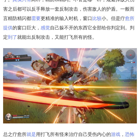
害之后都可以反手释放一套反制攻击，伤害敌人的护盾。一般而
言精防精闪都
需要
更精准的输入时机，窗口
比较
小。但是疗
愈所
提供
的窗口巨大，
感觉
自己躲不开的东西它全部给你判定到。判
定
到了
就能出反制攻击，又能打飞所有的怪。
总之疗愈所
就是
用打飞所有怪来治疗自己受伤内心的
游戏
，
恐怖