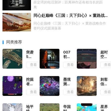
上一篇
薛定谔的电话测评：距离神作还有相当长的距
离
同心赴巅峰《三国：天下归心》× 董路战略合作签约仪式圆满落幕
下一篇
同心赴巅峰《三国：天下归心》× 董路战略合作
签约仪式圆满落幕
同类推荐
突袭
007
超时
5测
初露
空地
评：
锋芒
牢测
查看
查看
查
除了
测
评：
情怀
评：
在弹
毫无
行动
幕之
优点
准则
间穿
挖掘
墨境
刺客
可言
就是
梭找
者米
测
信条
出其
到合
娜测
评：
黑旗
查看
查看
查
不意
适的
评：
墨宝
记忆
位置
切勿
和墨
重置
输出
带着
笔会
测
复古
提供
评：
地平
帝国
星界
滤镜
非常
大体