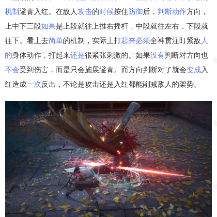
机制
避青入红。在敌人
攻击
的
时候
按住
防御
后，
判断
动作
方向，
上中下三段
如果
是上段就往上推右摇杆，中段就往左右，下段就
往下。看上去
简单
的机制，实际上打
起来
必须
全神贯注盯紧敌
人
的
身体动作，打起来
还是
很紧张刺激的。如果
没有
判断对方向也
不会
受到伤害，而是只会施展避青。而方向判断对了就会
变成
入
红造成
一次
反击，不论是攻击还是入红都能削减敌人的架势。