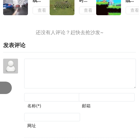
线6
时代
战士
去看
多的
玩法
测
4岳
测
查看
查看
查
待
构筑
不变
评：
飞传
评：
流派
的情
负面
测
早已
况下
滤镜
评：
有了
增强
厚到
战役
成为
了视
几乎
叙事
神作
觉表
无法
和历
的潜
现
发表评论
忽视
史氛
质
围可
圈可
点
名称(*)
邮箱
网址