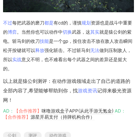
不过
每把武器的磨刀
都是
有cd的，谨慎
规划
资源也是战斗中重要
的
博弈
。当然你也可以动作中
切换
武器，这
其实
就是猿公剑的紫
电。斩马剑的收刀
技能
是一个gp，按住攻击不放在敌人攻击瞬间
松开按键就可以
释放
强化斩击。不过斩马剑
无法
做到压制敌人，
所以
实战
意义不明，也不难看出每个武器之间的差异还是挺大
的。
以上就是猿公剑测评：在动作游戏领域走出了自己的道路的
全部内容了,希望能够帮助到你，找
游戏资讯
记得来极光资源
网！
AD：
【合作推荐】
咪噜游戏盒子APP(从此手游无氪金)
AD：
【合作推荐】
源星开易支付（持牌机构合作）
公剑
测评
动作游戏