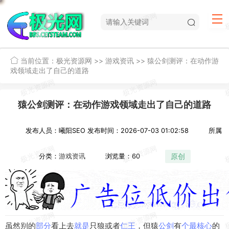
当前位置：
极光资源网
>>
游戏资讯
>>
猿公剑测评：在动作游
戏领域走出了自己的道路
猿公剑测评：在动作游戏领域走出了自己的道路
发布人员：曦阳SEO
发布时间：2026-07-03 01:02:58
所属
原创
分类：
游戏资讯
浏览量：60
虽然别的
部分
看上去
就是
只狼或者
仁王
，但猿
公剑
有
个最
核心
的