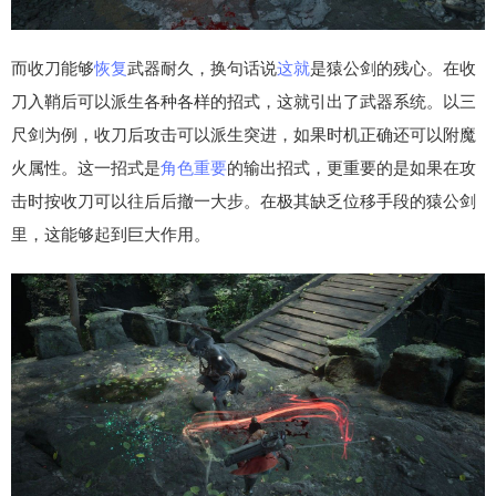
而收刀能够
恢复
武器耐久，换句话说
这就
是猿公剑的残心。在收
刀入鞘后可以派生各种各样的招式，这就引出了武器系统。以三
尺剑为例，收刀后攻击可以派生突进，如果时机正确还可以附魔
火属性。这一招式是
角色
重要
的输出招式，更重要的是如果在攻
击时按收刀可以往后后撤一大步。在极其缺乏位移手段的猿公剑
里，这能够起到巨大作用。