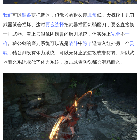
我们
可以
装备
两把武器，但武器的耐久度
非常
低，大概砍十几刀
武器就会损坏。这时
要么
选择
把武器插回剑鞘磨刀，要么直接换
一把武器。看上去很像匹诺曹的磨刀系统，但实际上
完全
不
一
样
。猿公剑的磨刀系统可以说是
战斗
中
除了
避青入红外另一个
灵
魂
，猿公剑没有体力系统，可以无休止的进攻或者防御。所以武
器耐久系统取代了体力系统，攻击或者防御都会消耗耐久。