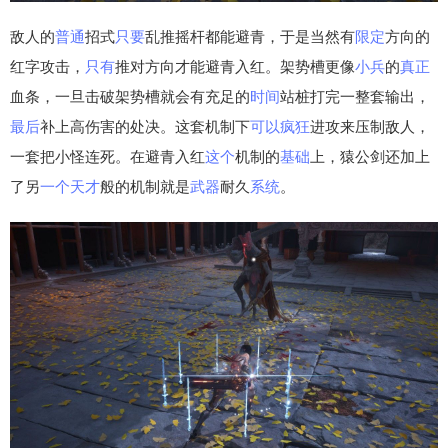
敌人的
普通
招式
只要
乱推摇杆都能避青，于是当然有
限定
方向的
红字攻击，
只有
推对方向才能避青入红。架势槽更像
小兵
的
真正
血条，一旦击破架势槽就会有充足的
时间
站桩打完一整套输出，
最后
补上高伤害的处决。这套机制下
可以
疯狂
进攻来压制敌人，
一套把小怪连死。在避青入红
这个
机制的
基础
上，猿公剑还加上
了另
一个
天才
般的机制就是
武器
耐久
系统
。