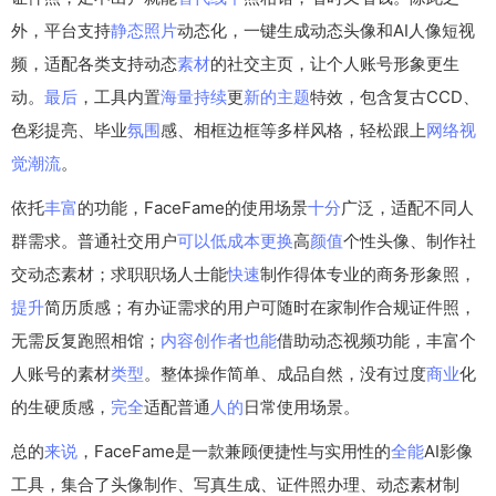
外，平台支持
静态
照片
动态化，一键生成动态头像和AI人像短视
频，适配各类支持动态
素材
的社交主页，让个人账号形象更生
动。
最后
，工具内置
海量
持续
更
新的
主题
特效，包含复古CCD、
色彩提亮、毕业
氛围
感、相框边框等多样风格，轻松跟上
网络
视
觉
潮流
。
依托
丰富
的功能，FaceFame的使用场景
十分
广泛，适配不同人
群需求。普通社交用户
可以
低成本
更换
高
颜值
个性头像、制作社
交动态素材；求职职场人士能
快速
制作得体专业的商务形象照，
提升
简历质感；有办证需求的用户可随时在家制作合规证件照，
无需反复跑照相馆；
内容
创作者
也能
借助动态视频功能，丰富个
人账号的素材
类型
。整体操作简单、成品自然，没有过度
商业
化
的生硬质感，
完全
适配普通
人的
日常使用场景。
总的
来说
，FaceFame是一款兼顾便捷性与实用性的
全能
AI影像
工具，集合了头像制作、写真生成、证件照办理、动态素材制