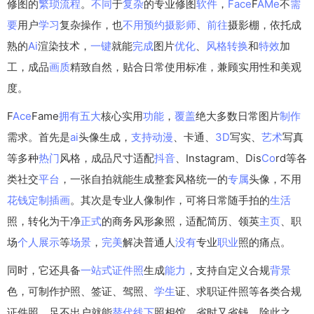
修图的
繁琐
流程
。
不同
于
复杂
的专业修图
软件
，
Face
F
A
Me
不
需
要
用户
学习
复杂操作，也
不用
预约
摄影师
、
前往
摄影棚，依托成
熟的
Ai
渲染技术，
一键
就能
完成
图片
优化
、
风格
转换
和
特效
加
工，成品
画质
精致自然，贴合日常使用标准，兼顾实用性和美观
度。
F
Ace
Fame
拥有
五大
核心实用
功能
，
覆盖
绝大多数日常图片
制作
需求。首先是
ai
头像生成，
支持
动漫
、卡通、
3D
写实、
艺术
写真
等多种
热门
风格，成品尺寸适配
抖音
、Instagram、Dis
Co
rd等各
类社交
平台
，一张自拍就能生成整套风格统一的
专属
头像，不用
花钱
定制
插画
。其次是专业人像制作，可将日常随手拍的
生活
照，转化为干净
正式
的商务风形象照，适配简历、领英
主页
、职
场
个人
展示
等
场景
，
完美
解决普通人
没有
专业
职业
照的痛点。
同时，它还具备
一站式
证件照
生成
能力
，支持自定义合规
背景
色，可制作护照、签证、驾照、
学生
证、求职证件照等各类合规
证件照，足不出户就能
替代
线下
照相馆，省时又省钱。除此之