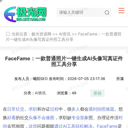
当前位置：
极光资源网
>>
AI资讯
>>
FaceFame：一款普通照
片一键生成AI头像写真证件照工具分享
FaceFame：一款普通照片一键生成AI头像写真证件
照工具分享
发布人员：曦阳SEO
发布时间：2026-07-05 23:17:36
所属
原创
分类：
AI资讯
浏览量：49
在
日常
社交
、
求职
和办证
过程
中，很
多人
都会
遇到
拍照
难题
。想
换
好看
的社交
头像
不会
修图
，求职缺
专业
形象
照、办理证件没
时
间
去照相馆，
这些
问题都能
通过
AI工具
轻松
解决
。
FaceFame
是