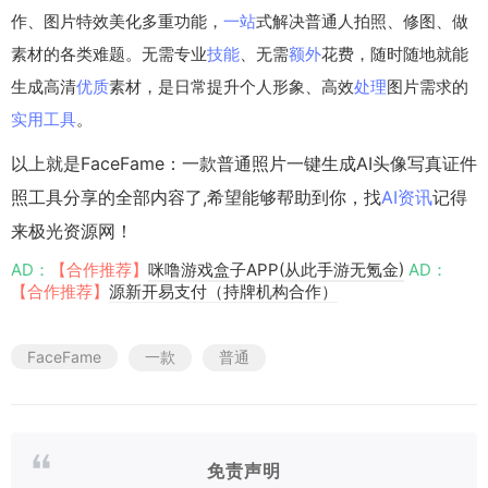
作、图片特效美化多重功能，
一站
式解决普通人拍照、修图、做
素材的各类难题。无需专业
技能
、无需
额外
花费，随时随地就能
生成高清
优质
素材，是日常提升个人形象、高效
处理
图片需求的
实用工具
。
以上就是FaceFame：一款普通照片一键生成AI头像写真证件
照工具分享的全部内容了,希望能够帮助到你，找
AI资讯
记得
来极光资源网！
AD：
【合作推荐】
咪噜游戏盒子APP(从此手游无氪金)
AD：
【合作推荐】
源新开易支付（持牌机构合作）
FaceFame
一款
普通
免责声明