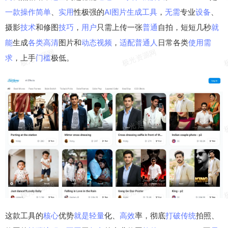
一款
操作
简单
、
实用
性极强的
AI
图片
生成
工具
，
无需
专业
设备
、
摄影
技术
和修图
技巧
，
用户
只需上传一张
普通
自拍，短短几秒
就
能
生成
各类
高清
图片和
动态
视频
，
适配
普通人
日常各类
使用
需
求
，上手
门槛
极低。
这款工具的
核心
优势
就是
轻量
化、
高效
率，彻底
打破
传统
拍照、