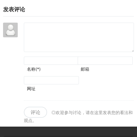
动上
上线
限时
发表评论
线
开
启,
上大
神集
卡必
得
SSR
名称(*)
邮箱
网址
评论
◎欢迎参与讨论，请在这里发表您的看法和
观点。