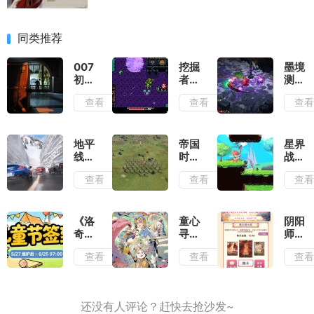
同类推荐
007
挖掘
墨境
初露
者米
测
锋芒
娜测
评：
查看
查看
查
测
评：
墨宝
评：
切勿
和墨
行动
带着
笔会
准则
复古
提供
地平
帝国
星界
就是
滤镜
非常
线6
时代
战士
出其
去看
多的
测
4岳
测
查看
查看
查
不意
待
构筑
评：
飞传
评：
流派
负面
测
早已
滤镜
评：
有了
厚到
战役
成为
《洛
童心
阴阳
几乎
叙事
神作
奇》
寻趣
师
无法
和历
的潜
童趣
《第
“拾
查看
查看
查
忽视
史氛
质
一
五人
光启
围可
夏,
格》
程
圈可
儿童
六一
篇”
点
节签
活动
集卡
到活
今日
活动