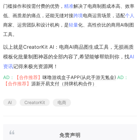
门槛操作和按需付费的优势，
精准
解决了电商制图成本高、效率
低、画质差的痛点，还能无缝对接
跨境
电商运营场景，适配
个人
商家、运营团队和设计机构，是
轻量
化、高性价比的商用AI制图
工具。
以上就是CreatorKit AI：电商AI商品图生成工具，无损画质
模板化批量制图神器的全部内容了,希望能够帮助到你，找
AI
资讯
记得来极光资源网！
AD：
【合作推荐】
咪噜游戏盒子APP(从此手游无氪金)
AD：
【合作推荐】
源新开易支付（持牌机构合作）
AI
CreatorKit
电商
免责声明