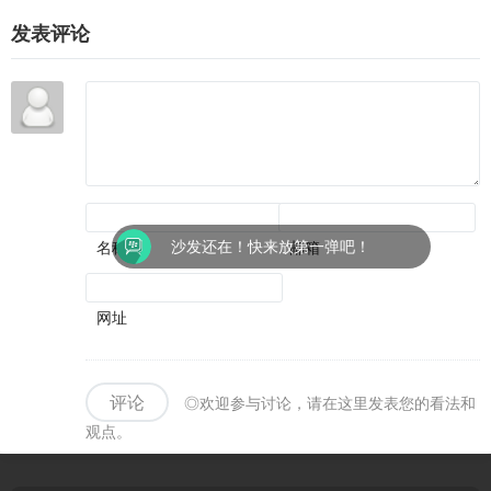
觉表
全力
和历
的潜
现
发表评论
了
史氛
质
围可
圈可
点
沙发还在！快来放第一弹吧！
名称(*)
邮箱
网址
评论
◎欢迎参与讨论，请在这里发表您的看法和
观点。