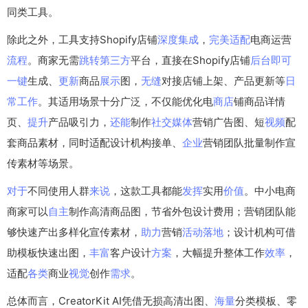
同类工具。
除此之外，工具支持Shopify店铺
深度
集成
，
完美
适配
电商运营
流程
。商家无需
跳转
第三方
平台，直接在Shopify店铺
后台
即可
一键
生成、
更新
商品
展示
图，
无缝
对接店铺上架、产品更新等
日
常
工作
。其适用场景十分广泛，不仅能优化电
商店
铺商品详情
页、
提升
产品吸引力，
还能
制作
社交
媒体
营销广告图、短
视频
配
套商品素材，同时适配设计机构接单、
企业
营销团队批量制作宣
传素材等场景。
对于
不同使用人群
来说
，这款工具都能
发挥
实用
价值
。中小电商
商家可以
自主
制作高清商品图，节省外包设计费用；营销团队能
够快速产出多样化宣传素材，
助力
营销
活动
落地
；设计机构可借
助模板快速出图，
丰富
客户设计
方案
，大幅提升整体工作
效率
，
适配
各类
商业
视觉
创作
需求
。
总体而言，CreatorKit AI凭借无损高清出图、
海量
分类模板、零