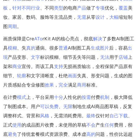
板
，
针对
不同
行业
、不同
类型
的电商
产品
做了
专项
优化，
覆盖
美
妆、家居、数码、服饰等主流品类，
无需
从零
设计
，
大幅
缩短制
图
周期
。
画质保障是Cre
A
To
rKit AI的核心亮点，彻底
解决
了多数AI制图工
具
模糊
、失
真的
通病。很多
普通
AI制图工具
生成
图片
后，容易
出
现
产品变形、
文字
标识模糊、细节丢失等问题，
无法
用于
店铺
上
架和
商业
宣传。而该工具
支持
无损画质输出，全程保留产品原有
细节、
轮廓
和文字清晰度，杜绝
画面
失真、形变问题，生成的图
片质感贴合专业修图
效果
，
完全
满足
商用
标准。
在计费
模式
上，平台采用
十分
人性化的
按需
付费
机制
，极大降低
了制图成本。用户
可以
免费
、
无限
制地生成AI商品图草稿，反复
调整样式、背景和
风格
，无需消耗费用。
最终
仅针对
自己
下载
、
正式
使用
的成品图片收费，未使用的草稿
不会
产生
任何
费用，彻
底
避免
了传统套餐模式资源浪费、成本虚
高的
问题，性价比远超