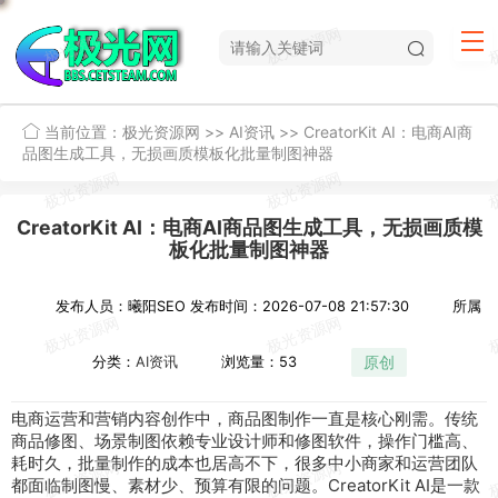
当前位置：
极光资源网
>>
AI资讯
>>
CreatorKit AI：电商AI商
品图生成工具，无损画质模板化批量制图神器
CreatorKit AI：电商AI商品图生成工具，无损画质模
板化批量制图神器
发布人员：曦阳SEO
发布时间：2026-07-08 21:57:30
所属
原创
分类：
AI资讯
浏览量：53
电商
运营
和
营销
内容
创作
中，商品图
制作
一直
是
核心
刚需。
传统
商品
修图
、
场景
制图依赖
专业
设计师
和修图
软件
，
操作
门槛
高、
耗时久，
批量
制作的
成本
也居高不下，很多
中小
商家
和运营
团队
都面临制图慢、
素材
少、预算有限的问题。
CreatorKit
AI
是
一款