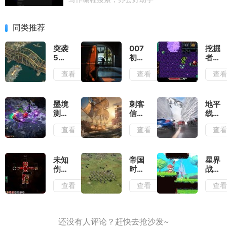
同类推荐
突袭
007
挖掘
5测
初露
者米
评：
锋芒
娜测
查看
查看
查
除了
测
评：
情怀
评：
切勿
毫无
行动
带着
优点
准则
复古
墨境
刺客
地平
可言
就是
滤镜
测
信条
线6
出其
去看
评：
黑旗
测
查看
查看
查
不意
待
墨宝
记忆
评：
和墨
重置
负面
笔会
测
滤镜
提供
评：
厚到
未知
帝国
星界
非常
大体
几乎
伤亡
时代
战士
多的
玩法
无法
测
4岳
测
查看
查看
查
构筑
不变
忽视
评：
飞传
评：
流派
的情
活着
测
早已
况下
就已
评：
有了
增强
经是
战役
成为
了视
拼尽
叙事
神作