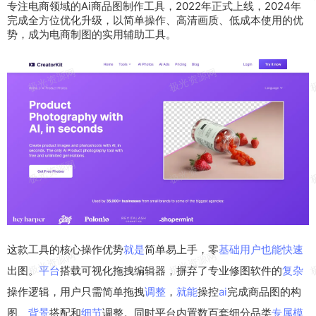
专注
电商
领域
的
Ai
商品图制作
工具
，
2022
年
正式
上线
，
2024
年
完成
全方位
优化
升级
，以
简单
操作、
高清
画质
、
低成本
使
用的
优
势，成为电商制图的
实用
辅助
工具。
这款工具的核心操作优势
就是
简单易上手，零
基础
用户
也能
快速
出图。
平台
搭载可视化拖拽编辑器，摒弃了专业修图软件的
复杂
操作逻辑，用户只需简单拖拽
调整
，
就能
操控
ai
完成商品图的构
图、
背景
搭配和
细节
调整。同时平台内置数百套细分品类
专属
模