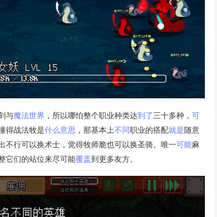
剑与
魔法
世界
，所以哪怕整个职业种类达
到了
三十多种，
可
懂得战法牧是
什么
意思
，那基本上
不同
职业的搭配
就是
随意
出不行可以换术士，觉得牧师脆也可以换圣骑。唯一
可能
麻
整它们的站位来尽可能
覆盖
到更多友方。