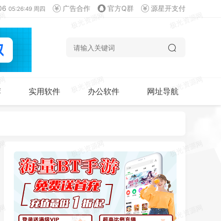
06
广告合作
官方Q群
源星开支付
05:26:50 周四
荐
实用软件
办公软件
网址导航