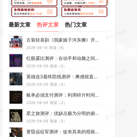
最新文章
热评文章
热门文章
古装轻喜剧《我家娘子河东狮》开机｜高珊佳黛新剧启程
2026-06-19
阅读（8）
红眼露比测评：在动手和动脑之间找到微妙平衡
2026-08-06
阅读（5）
英雄连3最终防线测评：爽感很直接但深度不够
2026-08-06
阅读（4）
账单必须支付测评：利用碎片时间随手开一局来解压
2026-08-06
阅读（3）
星之旅测评：优缺点极为分明的俯视角箱庭探索arpg
2026-08-06
阅读（3）
黄昏远征军测评：徒有其表的瑕疵作品