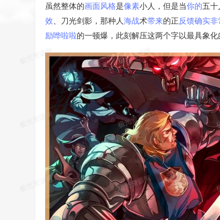
虽然整体的
画面
风格
是
像素
小人，但是当
你的
五十
效
、刀光剑影，那种人
海战
术
带来
的正
反馈
确实
非
励
哗啦啦
的一顿爆，此刻解压这两个字以最具象化