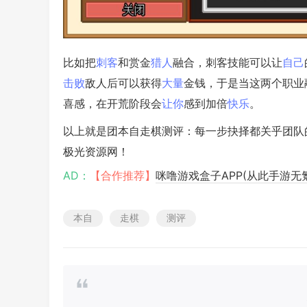
比如把
刺客
和赏金
猎人
融合，刺客技能可以让
自己
击败
敌人后可以获得
大量
金钱，于是当这两个职业
喜感，在开荒阶段会
让你
感到加倍
快乐
。
以上就是团本自走棋测评：每一步抉择都关乎团队
极光资源网！
AD：
【合作推荐】
咪噜游戏盒子APP(从此手游无
本自
走棋
测评