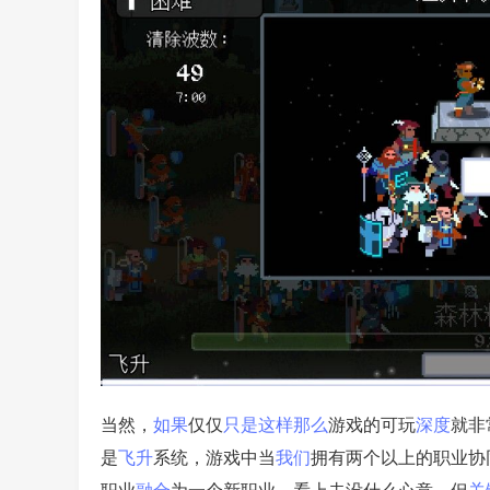
当然，
如果
仅仅
只是
这样
那么
游戏的可玩
深度
就非
是
飞升
系统，游戏中当
我们
拥有两个以上的职业协