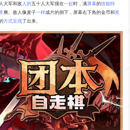
人大军和敌
人的
五十人大军撞在
一起
时，满
屏幕
的
技能
特
常
爽。敌人像麦子
一样
成片的倒下，屏幕右下角的金币和
奖
的
方式
呈现
了出来。