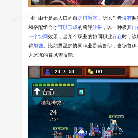
同时由于是高人口的自
走棋
游戏
，所以作者
没有
照
和搭配组合才
可以
形成
的羁绊
效果
，以一种极其
自
一个
协同
效果，当某个职业的协同职业
存在
时，该
得
加强
。比如男巫的协同职业是德鲁伊，当德鲁伊
人冰冻的暴风雪技能。