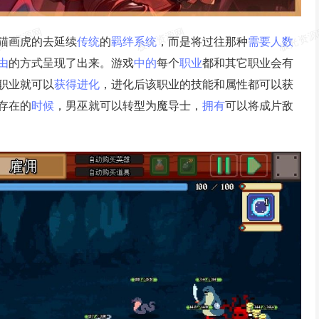
猫画虎的去延续
传统
的
羁绊
系统
，而是将过往那种
需要
人数
由
的方式呈现了出来。游戏
中的
每个
职业
都和其它职业会有
职业就可以
获得
进化
，进化后该职业的技能和属性都可以获
存在的
时候
，男巫就可以转型为魔导士，
拥有
可以将成片敌