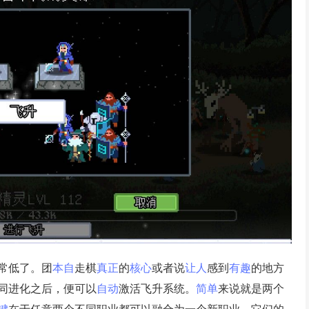
常低了。团
本自
走棋
真正
的
核心
或者说
让人
感到
有趣
的地方
同进化之后，便可以
自动
激活飞升系统。
简单
来说就是两个