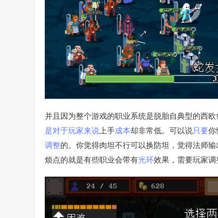
并且因为整个游戏的职业系统是脱胎自典型的西欧
是
对于
玩家
来说
上手
成本
却非常低。可以说
只要
你
调整
的。你觉得肉坦不行可以换防坦，觉得法师输
烦点的就是有些职业会带有
光环
效果，需要玩家调