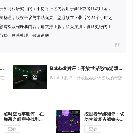
于学习和研究目的；不得将上述内容用于商业或者非法用途，
集整理，版权争议与本站无关。您必须在下载后的24个小时之
您喜欢该程序和内容，请支持正版，购买注册，得到更好的正
与我们联系处理。敬请谅解！
《大航海时代：凯旋航线》“启航测试”定档7月28日
Babbdi测评：开放世界恐怖游戏的奇迹
下一篇
”定
Babbdi测评：开放世界恐怖游戏的奇迹
超时空地牢测评：在
挖掘者米娜测评：切
弹幕之间穿梭找到合
勿带着复古滤镜去看
适的位置输出
待
查看
查看