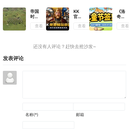
切勿
重置
负面
输出
带着
测
滤镜
复古
评：
厚到
帝国
KK
《洛
滤镜
大体
几乎
时代
官方
奇》
去看
玩法
无法
4岳
对战
童趣
查看
查看
查
待
不变
忽视
飞传
平台
一
的情
测
《帝
夏,
况下
评：
国时
儿童
增强
战役
代
节签
了视
叙事
2》
到活
觉表
和历
火爆
动上
现
发表评论
史氛
上
线
围可
线,
圈可
叫上
点
兄弟
再战
一局
名称(*)
邮箱