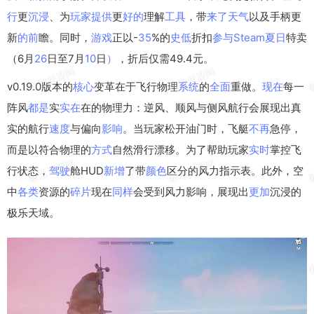
行
更
沉浸
、为
玩家
提供
更
好的
理解
工具
，带
来了
天气
以及手柄更
新
的前
瞻。同时，
游戏
正以-
35
%的
史低
折扣
参与
Steam
夏日
特卖
（6月
26
日至7月
10
日
）
，折后仅需49.4元。
v0.19.0版本的
核心
变革在于飞行物理
系统
的
全面
重做。
现在
每一
阵风
都是
实
实在
在的物理力：逆风、顺风与侧风航行会展现出真
实的航行
速度
与偏向
影响
。当玩家松开油门时，飞艇
不再
急停，
而是以符合物理的
方式
自然滑行漂移。为了帮助玩家
实时
掌控飞
行状态，
驾驶
舱HUD
新增
了带
颜色
区分的风力指示表。此外，空
中
各类
资源的
碎片
现在
同样
会受到风力影响，展现出
更加
沉浸的
极乐天域。