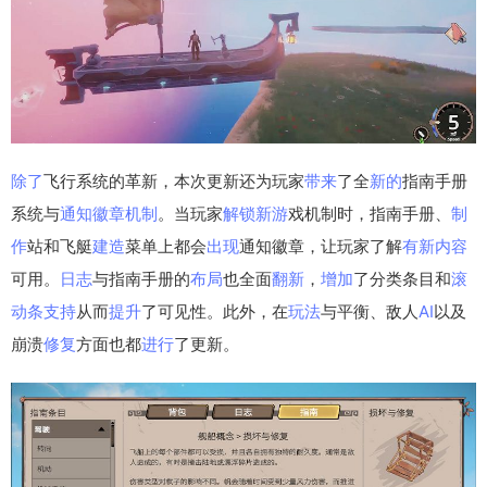
除了
飞行系统的革新，本次更新还为玩家
带来
了全
新的
指南手册
系统与
通知
徽章
机制
。当玩家
解锁
新游
戏机制时，指南手册、
制
作
站和飞艇
建造
菜单上都会
出现
通知徽章，让玩家了解
有新
内容
可用。
日志
与指南手册的
布局
也全面
翻新
，
增加
了分类条目和
滚
动条
支持
从而
提升
了可见性。此外，在
玩法
与平衡、敌人
AI
以及
崩溃
修复
方面也都
进行
了更新。