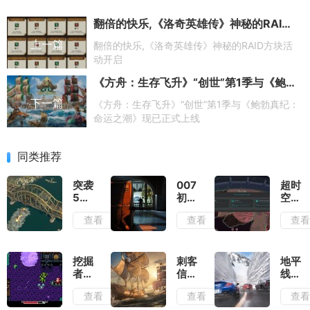
翻倍的快乐,《洛奇英雄传》神秘的RAID方块活动开启
上一篇
翻倍的快乐,《洛奇英雄传》神秘的RAID方块活
动开启
《方舟：生存飞升》“创世”第1季与《鲍勃真纪：命运之潮》现已正式上线
下一篇
《方舟：生存飞升》“创世”第1季与《鲍勃真纪：
命运之潮》现已正式上线
同类推荐
突袭
007
超时
5测
初露
空地
评：
锋芒
牢测
查看
查看
查
除了
测
评：
情怀
评：
在弹
毫无
行动
幕之
优点
准则
间穿
挖掘
刺客
地平
可言
就是
梭找
者米
信条
线6
出其
到合
娜测
黑旗
测
查看
查看
查
不意
适的
评：
记忆
评：
位置