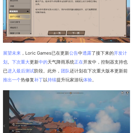
展望
未来
，Loric Games已在更新
公告
中
透露
了接下来的
开发
计
划
。
下次
重大
更新
中的
天气降雨系统
正在
开发中，控制器支持也
已
进入
最后
测试
阶段。此外，
团队
还计划在下次重大版本更新前
推出
一个
热修复
补丁
以
持续
提升玩家游玩
体验
。