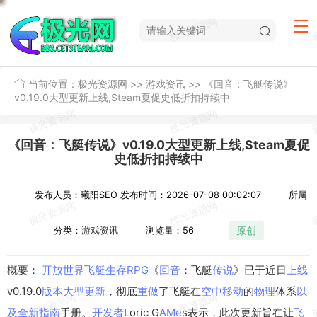
当前位置：
极光资源网
>>
游戏资讯
>>
《回音：飞艇传说》
v0.19.0大型更新上线,Steam夏促史低折扣持续中
《回音：飞艇传说》v0.19.0大型更新上线,Steam夏促
史低折扣持续中
发布人员：曦阳SEO
发布时间：2026-07-08 00:02:07
所属
原创
分类：
游戏资讯
浏览量：56
概要：
开放
世界
飞艇
生存
RPG
《
回音
：飞艇
传说
》已于近日
上线
v0.19.0
版本
大型
更新
，彻底
重做
了飞艇在
空中
移动
的
物理
体系
以
及
全新
指南
手册。
开发者
Loric G
A
Me
s表示，此次更新旨在让
飞