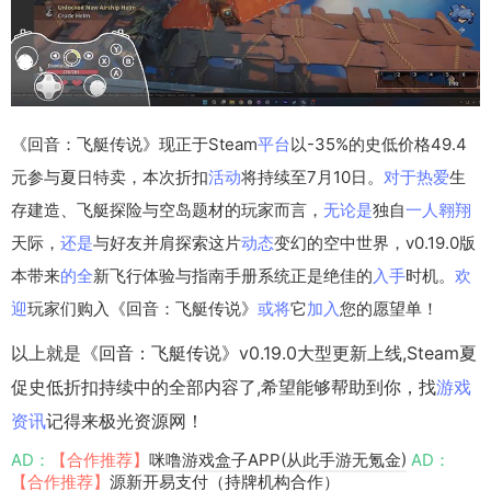
《回音：飞艇传说》现正于Steam
平台
以-35%的史低价格49.4
元参与夏日特卖，本次折扣
活动
将持续至7月10日。
对于
热爱
生
存建造、飞艇探险与空岛题材的玩家而言，
无论是
独自
一人
翱翔
天际，
还是
与好友并肩探索这片
动态
变幻的空中世界，v0.19.0版
本带来
的全
新飞行体验与指南手册系统正是绝佳的
入手
时机。
欢
迎
玩家们购入《回音：飞艇传说》
或将
它
加入
您的愿望单！
以上就是《回音：飞艇传说》v0.19.0大型更新上线,Steam夏
促史低折扣持续中的全部内容了,希望能够帮助到你，找
游戏
资讯
记得来极光资源网！
AD：
【合作推荐】
咪噜游戏盒子APP(从此手游无氪金)
AD：
【合作推荐】
源新开易支付（持牌机构合作）