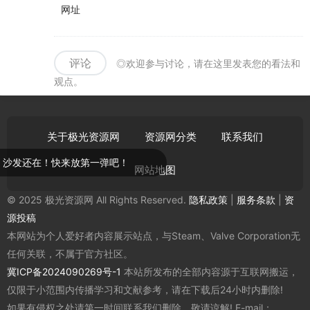
网址
评论
◎欢迎参与讨论，请在这里发表您的看法和
观点。
关于极光资源网
资源网分类
联系我们
发还在！快来放第一弹吧！
网站地图
© 2025 极光资源网 All Rights Reserved.
隐私政策
|
服务条款
|
资
源投稿
本网站为个人爱好者内容展示站点，与Steam、Valve Corporation无
任何关联，不属于官方社区。
冀ICP备2024090269号-1
本站所发布的全部内容源于互联网搬运，
仅限于小范围内传播学习和文献参考，请在下载后24小时内删除!
如果有侵权之处请第一时间联系我们删除。敬请谅解! E-mail：