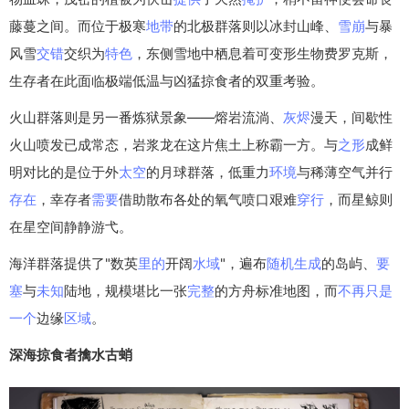
藤蔓之间。而位于极寒
地带
的北极群落则以冰封山峰、
雪崩
与暴
风雪
交错
交织为
特色
，东侧雪地中栖息着可变形生物费罗克斯，
生存者在此面临极端低温与凶猛掠食者的双重考验。
火山群落则是另一番炼狱景象——熔岩流淌、
灰烬
漫天，间歇性
火山喷发已成常态，岩浆龙在这片焦土上称霸一方。与
之形
成鲜
明对比的是位于外
太空
的月球群落，低重力
环境
与稀薄空气并行
存在
，幸存者
需要
借助散布各处的氧气喷口艰难
穿行
，而星鲸则
在星空间静静游弋。
海洋群落提供了"数英
里的
开阔
水域
"，遍布
随机
生成
的岛屿、
要
塞
与
未知
陆地，规模堪比一张
完整
的方舟标准地图，而
不再
只是
一个
边缘
区域
。
深海掠食者擒水古蛸