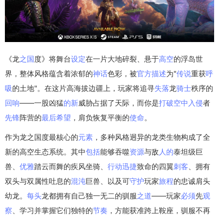
《龙
之国
度》将舞台
设定
在一片大地碎裂、悬于
高空
的浮岛世
界，整体风格蕴含着浓郁的
神话
色彩，被
官方
描述
为"
传说
重获
呼
吸
的土地"。在这片高海拔边疆上，玩家将追寻
失落
龙
骑士
秩序的
回响
——一股凶猛
的新
威胁占据了天际，而你是
打破
空中
入侵
者
先锋
阵营的
最后
希望
，肩负恢复平衡的
使命
。
作为龙之国度最核心的
元素
，多种风格迥异的龙类生物构成了全
新的高空生态系统。其中
包括
能够吞噬
资源
与敌
人的
泰坦级巨
兽、
优雅
踏云而舞的疾风坐骑、
行动
迅捷
致命的四翼
刺客
、拥有
双头与双属性吐息的
混沌
巨兽、以及可
守护
玩家
旅程
的忠诚肩头
幼龙。
每头
龙都拥有自己独一无二的驯服
之道
——玩家
必须
先
观
察
、学习并掌握它们独特的
节奏
，方能获准跨上鞍座，驯服不再