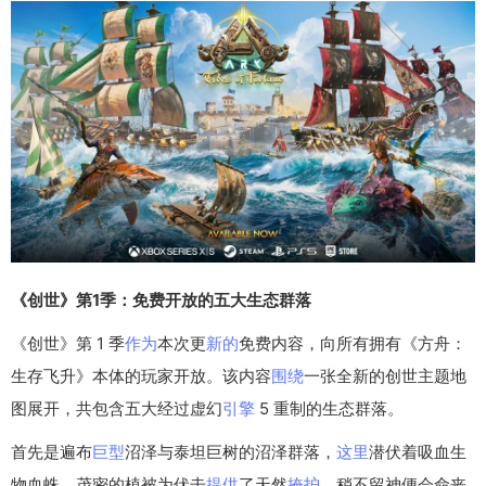
《创世》第1季：免费开放的五大生态群落
《创世》第 1 季
作为
本次更
新的
免费内容，向所有拥有《方舟：
生存飞升》本体的玩家开放。该内容
围绕
一张全新的创世主题地
图展开，共包含五大经过虚幻
引擎
5 重制的生态群落。
首先是遍布
巨型
沼泽与泰坦巨树的沼泽群落，
这里
潜伏着吸血生
物血蛛，茂密的植被为伏击
提供
了天然
掩护
，稍不留神便会命丧