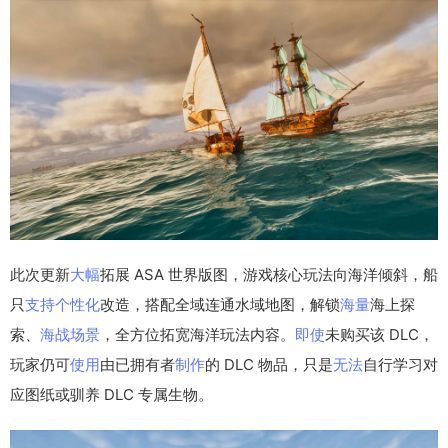
此次更新
大幅
拓展 ASA 世界版图，游戏核心玩法向海洋倾斜，船
只
支持
个性化
改造，搭配全域连通水域地图，解锁
海量
海上探
索、
海战
场景
，全方位拓宽海洋玩法内容。
即使
未购买该 DLC，
玩家仍可
使用
由已拥有者
制作
的 DLC 物品，只是
无法
自行学习对
应图纸或驯养 DLC 专属生物。