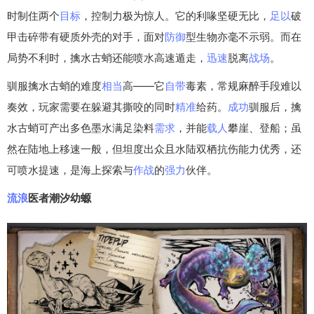
时制住两个
目标
，控制力极为惊人。它的利喙坚硬无比，
足以
破
甲击碎带有硬质外壳的对手，面对
防御
型生物亦毫不示弱。而在
局势不利时，擒水古蛸还能喷水高速遁走，
迅速
脱离
战场
。
驯服擒水古蛸的难度
相当
高——它
自带
毒素，常规麻醉手段难以
奏效，玩家需要在躲避其撕咬的同时
精准
给药。
成功
驯服后，擒
水古蛸可产出多色墨水满足染料
需求
，并能
载人
攀崖、登船；虽
然在陆地上移速一般，但坦度出众且水陆双栖抗伤能力优秀，还
可喷水提速，是海上探索与
作战
的
强力
伙伴。
流浪
医者潮汐幼螈