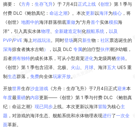
摘要：《
方舟
：
生存
飞升
》于 7月4日
正式
上线
《
创世
》第 1 季与
付费 DLC《鲍勃真纪：
命运
之潮
》。本次
更新
以
海洋
为
核心
，将
《创世》
地图
中的
海洋群落彻底
重做
为"方舟
首个
实体
模拟
海
洋"，引入真实水体
物理
、
全新
建造
定制
化
舰船
系统
，
以及
PVP
/
PVE
海上
对战
玩法
。同时
登场
两只
新生
物：
社区
票选诞生的
深海
掠食者擒水古蛸
）
，以及 DLC
专属
的治疗型
伙伴
潮汐幼螈，
后者
拥有
独特
的成长体系，可从小型肩宠
进化
为龙级两栖
坐骑
。
《创世》第 1 季包含沼泽、北极、
火山
、
月球
、海洋
五大
UE5 重
制
生态
群落，
免费
向全体
玩家
开放
。
开放
世界
生存
沙盒
游戏
《方舟：生存飞升》于7月4日正式
迎来
本
年度
最
重磅
的
内容
更新——《创世》第 1 季与付费 DLC 《鲍勃真
纪：命运之潮》
现已
同步
上线。本次更新以海洋
冒险
为核心
主
题
，对游戏的海洋生态、舰船系统和水体物理表现
进行
了
一次
全
面
革新。