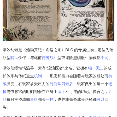
潮汐幼螈是《鲍勃真纪：命运之潮》DLC 的专属生物，定位为治
疗型
辅助
伙伴，与此前
传统
战斗
型或避险型驯服生物截然
不同
。
潮汐幼螈性情温善，素有"流浪医者"之名。它拥有
独一无二
的成
长体系与休眠重生
机制
——形态和能力会随着与玩家的相处而
持
续
演变，在玩家承受压力的
时刻
学习
最多
，玩家做出的每一个
选
择
与依赖它的时刻都会在它身上
留下
不可逆的印记。换言之，
并
非
每只潮汐幼螈
最终
都会
一样
，也并非每条成长路径都
可以
回
头。