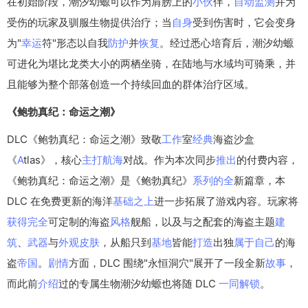
在初始阶段，潮汐幼螈可以作为肩膀上的
小伙
伴，
自动
监测
并为
受伤的玩家及驯服生物提供治疗；当
自身
受到伤害时，它会变身
为"
幸运
符"形态以自我
防护
并
恢复
。经过悉心培育后，潮汐幼螈
可进化为堪比龙类大小的两栖坐骑，在陆地与水域均可骑乘，并
且能够为整个部落创造一个持续回血的群体治疗区域。
《鲍勃真纪：命运之潮》
DLC《鲍勃真纪：命运之潮》致敬
工作
室
经典
海盗沙盒
《
A
tlas》，核心
主打
航海
对战。作为本次同步
推出
的付费内容，
《鲍勃真纪：命运之潮》是《鲍勃真纪》
系列
的全
新篇章，本
DLC 在免费更新的海洋
基础
之上
进一步拓展了游戏内容。玩家将
获得
完全
可定制的海盗
风格
舰船，以及与之配套的海盗主题
建
筑
、
武器
与
外观
皮肤
，从船只到
基地
皆能
打造
出独
属于
自己
的海
盗
帝国
。
剧情
方面，DLC 围绕"永恒洞穴"展开了一段全新
故事
，
而此前
介绍
过的专属生物潮汐幼螈也将随 DLC
一同
解锁
。