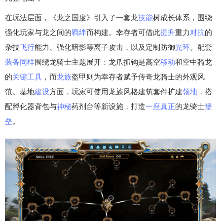
在玩法层面，《龙之国度》引入了一套龙
技能
树成长体系，围绕
强化玩家与龙之间的
羁绊
而构建。幸存者可借此
提升
重力
对抗
的
杂技
飞行
能力、强化暗影等离子攻击，以及定制防御
光环
。配套
装备
同样
围绕龙骑士主题展开：龙爪抓钩是高空
移动
和空中骑龙
的
关键
工具
，而
龙族
盔甲则为幸存者赋予传奇龙骑士的外观风
范。基地
建设
方面，玩家可使用龙族风格建筑套件扩建
领地
，搭
配孵化器背包与
神秘
药剂台等新设施，打造
一座
真正
的龙骑士
堡
垒
。