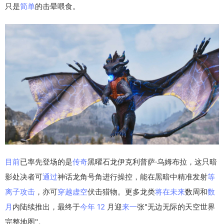
只是
简单
的击晕喂食。
目前
已率先登场的是
传奇
黑曜石龙伊克利普萨·乌姆布拉，这只暗
影处决者可
通过
神话龙角号角进行操控，能在黑暗中精准发射
等
离子
攻击
，亦可
穿越
虚空
伏击猎物。更多龙类
将在
未来
数周和
数
月
内陆续推出，最终于
今年
12
月迎
来一
张"无边无际的天空世界
完整地图"。