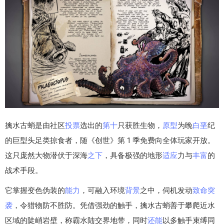
擒水古蛸是由社区
投票
选出的
第十
只获胜生物，
原型
为晚
白垩
纪
的巨型头足类掠食者，随《创世》第 1 季免费向全体玩家开放。
这只庞然大物潜伏于深海
之下
，具备极强的地形
适应
力与
丰富
的
战术手段。
它掌握变色伪装的
能力
，可融入环境
背景
之中，伺机发动
致命
突
袭
，令猎物防不胜防。凭借强劲的触手，擒水古蛸善于攀爬近水
区域的陡峭岩壁，称霸水陆交界地带，同时
还能
以多触手束缚同