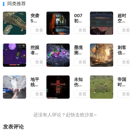
同类推荐
突袭
007
超时
5测
初露
空地
评：
锋芒
牢测
查看
查看
查
除了
测
评：
情怀
评：
在弹
毫无
行动
幕之
优点
准则
间穿
挖掘
墨境
刺客
可言
就是
梭找
者米
测
信条
出其
到合
娜测
评：
黑旗
查看
查看
查
不意
适的
评：
墨宝
记忆
位置
切勿
和墨
重置
输出
带着
笔会
测
复古
提供
评：
地平
未知
帝国
滤镜
非常
大体
线6
伤亡
时代
去看
多的
玩法
测
测
4岳
查看
查看
查
待
构筑
不变
评：
评：
飞传
流派
的情
负面
活着
测
况下
滤镜
就已
评：
增强
厚到
经是
战役
了视
几乎
拼尽
叙事
觉表
无法
全力
和历
现
发表评论
忽视
了
史氛